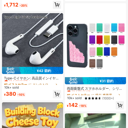
イル DIY 初心者向け 6連クロス シリ
1,712
コンモールド
¥
-20%
¥42 節約
#1 ベストセラー
に エレクトロニクス
売り切れ間近！
Type-Cイヤホン: 高品質インイヤー
¥31 節約
ヘッドホン、3ボタンインラインコ
#1 ベストセラー
#1 ベストセラー
に エレクトロニクス
に エレクトロニクス
#1 ベストセラー
に 吸引 携帯電話ホルダー
ントロール内蔵、音楽再生、通話応
10k+ sold
売り切れ間近！
売り切れ間近！
売り切れ間近！
両面吸盤式 スマホホルダー、シリコ
答、音量調整が簡単。17/16/15シリ
ン製 滑り止め 洗える スマートフォ
#1 ベストセラー
に エレクトロニクス
380
#1 ベストセラー
#1 ベストセラー
に 吸引 携帯電話ホルダー
に 吸引 携帯電話ホルダー
ーズ、Plus、Pro、Pro Maxモデル対
¥
-10%
ンブラケット ステッカー
売り切れ間近！
応
売り切れ間近！
売り切れ間近！
10k+ sold
(1000+)
#1 ベストセラー
に 吸引 携帯電話ホルダー
142
¥
-18%
売り切れ間近！