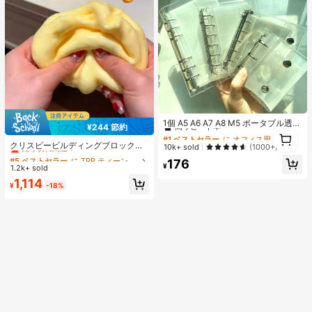
#1 ベストセラー
に オフィス用品・学用品
高リピート率
1個 A5 A6 A7 A8 M5 ポータブル透明
¥244 節約
1
#5 ベストセラー
に TPR ティーンエイジャー向けのスクイーズおもちゃ
ルーズリーフバインダー、透明ステ
#1 ベストセラー
#1 ベストセラー
に オフィス用品・学用品
に オフィス用品・学用品
ッカーブック、シールブック、ステ
1
売り切れ間近！
クリスピービルディングブロックチ
高リピート率
高リピート率
10k+ sold
(1000+)
ッカーブック、写真収納バッグ、フ
ーズ、超薄型超ソフトスローリバウ
#5 ベストセラー
#5 ベストセラー
に TPR ティーンエイジャー向けのスクイーズおもちゃ
に TPR ティーンエイジャー向けのスクイーズおもちゃ
#1 ベストセラー
に オフィス用品・学用品
176
ォトアルバム、貯金プランブック、
ンドトイ、音制御トイ、超クリスピ
¥
1.2k+ sold
売り切れ間近！
売り切れ間近！
高リピート率
プランナー、ノート、オフィス文房
ー超簡単スクイーズ - ASMR感覚ス
#5 ベストセラー
に TPR ティーンエイジャー向けのスクイーズおもちゃ
具、学用品として使用可能
1,114
トレス解消ギフト、スクイーズト
¥
-18%
売り切れ間近！
イ、ティーンエイジャーと大人に適
しています、感情解放トイ、感情癒
やしトイ、 - 誕生日ギフト、ホリデ
ーギフト - クリスマスギフト - ソフ
トでふわふわ、