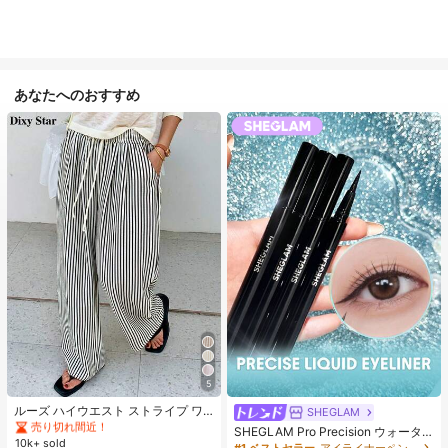
あなたへのおすすめ
#1 ベストセラー
に カジュアル カジュアルパンツ
5
売り切れ間近！
#1 ベストセラー
#1 ベストセラー
に カジュアル カジュアルパンツ
に カジュアル カジュアルパンツ
ルーズ ハイウエスト ストライプ ワ
SHEGLAM
イドレッグパンツ、ドローストリン
売り切れ間近！
売り切れ間近！
SHEGLAM Pro Precision ウォータ
グ ウエスト、多用途 (ストライプパ
10k+ sold
#1 ベストセラー
に カジュアル カジュアルパンツ
ープルーフリキッドアイライナー-Bl
#1 ベストセラー
アイライナーペンシル アイライナー