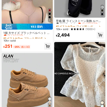
#1 ベストセラー
ワイド脚 レディースパンツ
高リピート率
売り切れ間近！
5
早春/夏 ラインストーン装飾 ルーズ
フィット リラックス ジャズダンス
#1 ベストセラー
#1 ベストセラー
ワイド脚 レディースパンツ
ワイド脚 レディースパンツ
¥83 節約
ワイドレッグ カジュアルパンツ レデ
#1 ベストセラー
ブラック 髪の爪
高リピート率
高リピート率
売り切れ間近！
売り切れ間近！
10k+ sold
(1000+)
ィース、レトロアメリカンスタイル
売り切れ間近！
1個 大サイズ ブラックベルベット リ
#1 ベストセラー
ワイド脚 レディースパンツ
2,494
ブラック、Y2Kエステティック
¥
ボン ヘアクリップ クリスタルライン
#1 ベストセラー
#1 ベストセラー
ブラック 髪の爪
ブラック 髪の爪
高リピート率
売り切れ間近！
ストーン装飾付き、エレガントな二
10k+ sold
売り切れ間近！
売り切れ間近！
重レイヤー フロック加工リボン レデ
#1 ベストセラー
ブラック 髪の爪
251
ィース用
¥
-25%
残り3日
売り切れ間近！