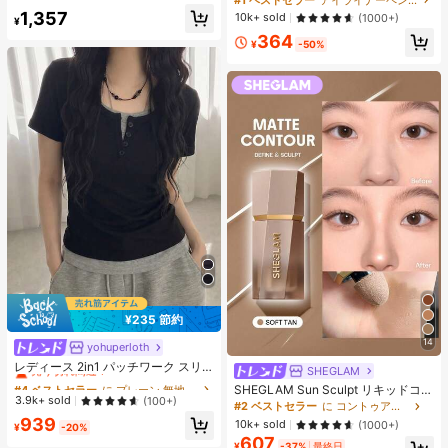
ターンランダム) 春、エフォートレス
ack 女性と女の子のためのブランド
売り切れ間近！
1,357
10k+ sold
(1000+)
スタイル
¥
ビューティーコスメメイクアップ
364
¥
-50%
¥235 節約
14
yohuperloth
#4 ベストセラー
に プレーン 無地のカジュアルTシャツ
売り切れ間近！
レディース 2in1 パッチワーク スリ
SHEGLAM
ムフィット 多用途 カジュアル 半袖T
#4 ベストセラー
#4 ベストセラー
に プレーン 無地のカジュアルTシャツ
に プレーン 無地のカジュアルTシャツ
SHEGLAM Sun Sculpt リキッドコン
シャツ ブラック 夏用
売り切れ間近！
売り切れ間近！
3.9k+ sold
(100+)
ター-Soft Tan ノーズシャドウ シェ
#2 ベストセラー
に コントゥア＆ブロンザー
ーディング 女性と女の子のためのブ
#4 ベストセラー
に プレーン 無地のカジュアルTシャツ
939
10k+ sold
(1000+)
¥
-20%
ランドビューティーコスメメイクア
売り切れ間近！
607
ップ
¥
-37%
最終日