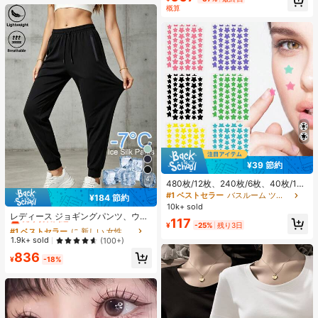
概算
¥39 節約
4
480枚/12枚、240枚/6枚、40枚/1
枚、フェイススターシール、ハロウ
#1 ベストセラー
バスルーム ツールアクセサリ
¥184 節約
#1 ベストセラー
に 新しい 女性用ボトムス
ィン装飾シール、クリスマス装飾シ
10k+ sold
ール、ペンタグラムシール、カラフ
売り切れ間近！
レディース ジョギングパンツ、ウエ
117
ルな装飾シール、パーティー・ホリ
ストゴム ドローストリング ジッパー
¥
-25%
残り3日
#1 ベストセラー
#1 ベストセラー
に 新しい 女性用ボトムス
に 新しい 女性用ボトムス
デー写真装飾用、フェイス装飾シー
ポケット付き、デイリーカジュアル
売り切れ間近！
売り切れ間近！
1.9k+ sold
(100+)
ル、パーティー装飾シール、ルーム
と週末の休暇に適したブラック
#1 ベストセラー
に 新しい 女性用ボトムス
デコレーション、バニティ、寝室、
836
¥
-18%
旅行、旅行必需品、装飾アクセサリ
売り切れ間近！
ー、経済的で実用的、ストッキング
スタッファー、メイクアップツー
ル、手頃な商品、ギフト、ノベルテ
ィ、女性向けギフト、クリスマスギ
フト、エステティック