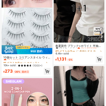
9
#2 ベストセラー
に 長持ちする 女性用トップス、ブラウス、Tシャツ
高リピート率
売り切れ間近！
春夏新作 ブラック+ホワイト 半袖T
シャツ 2枚セット、レディース 無地
#2 ベストセラー
#2 ベストセラー
に 長持ちする 女性用トップス、ブラウス、Tシャツ
に 長持ちする 女性用トップス、ブラウス、Tシャツ
¥68 節約
スリムフィット カジュアルアンダー
#1 ベストセラー
に ナチュラル つけまつげ
6.4k+ sold
高リピート率
高リピート率
売り切れ間近！
売り切れ間近！
シャツ
売り切れ間近！
10個セット コリアンスタイル ウィ
#2 ベストセラー
に 長持ちする 女性用トップス、ブラウス、Tシャツ
1,131
¥
-3%
スピー 細い つけまつげ 自己接着式
#1 ベストセラー
#1 ベストセラー
に ナチュラル つけまつげ
に ナチュラル つけまつげ
高リピート率
売り切れ間近！
アイライナー付き、透明感と際立つ
売り切れ間近！
売り切れ間近！
10k+ sold
(1000+)
外観
#1 ベストセラー
に ナチュラル つけまつげ
273
¥
-20%
最終日
売り切れ間近！