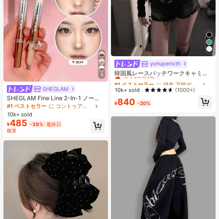
yohuperloth
#1 ベストセラー
に 緑色 万能デイリートップス
売り切れ間近！
韓国風レースパッチワークキャミソ
5
ールタンクトップ、Y2Kエステティ
#1 ベストセラー
#1 ベストセラー
に 緑色 万能デイリートップス
に 緑色 万能デイリートップス
ック、ストリートウェアカジュアル
SHEGLAM
売り切れ間近！
売り切れ間近！
10k+ sold
(1000+)
サマー
SHEGLAM Fine Line 2-In-1 ノーズ
#1 ベストセラー
に 緑色 万能デイリートップス
840
¥
-20%
コンター&ハイライトペン-Buff ノー
#1 ベストセラー
に コントゥア＆ブロンザー
売り切れ間近！
ズシャドウ シェーディング 女性と女
10k+ sold
の子のためのブランドビューティー
485
¥
-39%
最終日
コスメメイクアップ
概算