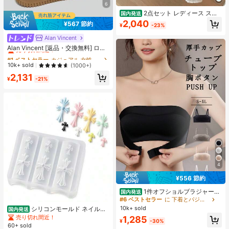
6
2点セット レディース スイ
国内発送
ートスタイル 水玉模様 メッシュ フ
2,040
¥567 節約
¥
-23%
リル パフスリーブ クロップトップ
フレッシュサマー ドールブラウス ト
Alan Vincent
#1 ベストセラー
カジュアル 女性のカジュアルシューズ
ップス 半袖 ドット柄 ショート丈 透
売り切れ間近！
Alan Vincent [返品・交換無料] ロー
け感 シースルー ガーリー 大人可愛
カット レースアップシューズ、厚底
い フェミニン 春夏
#1 ベストセラー
#1 ベストセラー
カジュアル 女性のカジュアルシューズ
カジュアル 女性のカジュアルシューズ
カジュアルスニーカー、快適でファ
売り切れ間近！
売り切れ間近！
10k+ sold
(1000+)
ッショナブル、4.5cm身長アップ、
#1 ベストセラー
カジュアル 女性のカジュアルシューズ
2,131
小柄な女性向け、アスレジャー
¥
-21%
売り切れ間近！
4
¥556 節約
1件オフショルブラジャー、
国内発送
小胸用アップチューブトップ、 オフ
#6 ベストセラー
に 下着とパジャマ
ショルインナー 、脇高 谷間メイク下
10k+ sold
シリコンモールド ネイルパ
国内発送
着、A/Bカップノンワイヤーぶらジ
ーツ クロス 十字架 3D 立体パーツ作
売り切れ間近！
1,285
ャー
¥
-30%
成用 ジェルネイル レジン セルフネ
60+ sold