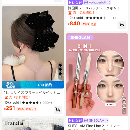
ヒップカバー効果 通気性抜群 サイズ
yohuperloth
#1 ベストセラー
に 緑色 万能デイリートップス
豊富
売り切れ間近！
韓国風レースパッチワークキャミソ
ールタンクトップ、Y2Kエステティ
#1 ベストセラー
#1 ベストセラー
に 緑色 万能デイリートップス
に 緑色 万能デイリートップス
ック、ストリートウェアカジュアル
売り切れ間近！
売り切れ間近！
10k+ sold
(1000+)
サマー
840
#1 ベストセラー
に 緑色 万能デイリートップス
¥
-24%
概算
売り切れ間近！
5
¥83 節約
#1 ベストセラー
ポリエステル 髪の爪
売り切れ間近！
1個 大サイズ ブラックベルベット リ
ボン ヘアクリップ クリスタルライン
#1 ベストセラー
#1 ベストセラー
ポリエステル 髪の爪
ポリエステル 髪の爪
ストーン装飾付き、エレガントな二
売り切れ間近！
売り切れ間近！
10k+ sold
(1000+)
重レイヤー フロック加工リボン レデ
251
#1 ベストセラー
ポリエステル 髪の爪
ィース用
¥
-25%
残り2日
5
売り切れ間近！
SHEGLAM
SHEGLAM Fine Line 2-In-1 ノーズ
コンター&ハイライトペン-Buff ノー