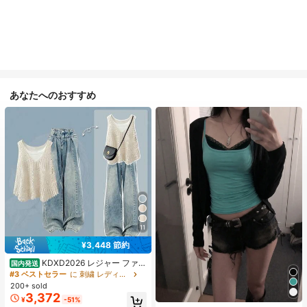
あなたへのおすすめ
11
¥3,448 節約
KDXD2026 レジャー ファッ
国内発送
ション ロングサイズ 夏服 女性 ワイ
#3 ベストセラー
に 刺繍 レディースコーデ
ルドスタイル ボア付きトップス ワイ
200+ sold
ルドスタイル ロングスカート 3点セ
3,372
¥
-51%
ット UVカット 軽量 通気性 袖付き