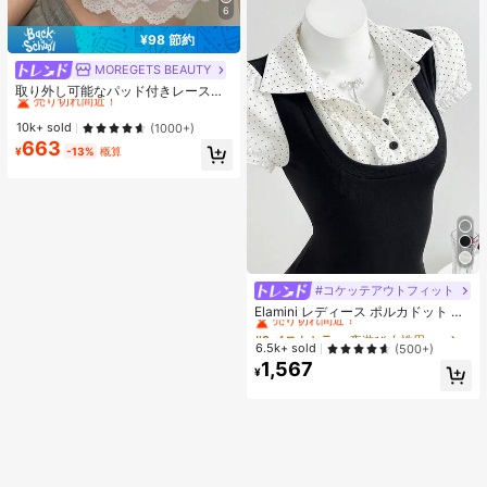
6
¥98 節約
MOREGETS BEAUTY
#1 ベストセラー
モスク 女性用タンクトップ&キャミス
売り切れ間近！
取り外し可能なパッド付きレースキ
ャミソール、多用途ノースリーブア
#1 ベストセラー
#1 ベストセラー
モスク 女性用タンクトップ&キャミス
モスク 女性用タンクトップ&キャミス
ンダーシャツ、女性向け、新学期、
売り切れ間近！
売り切れ間近！
10k+ sold
(1000+)
クリスマス、春節、カジュアルホワ
663
#1 ベストセラー
モスク 女性用タンクトップ&キャミス
イトサマー、シック&エレガント
¥
-13%
概算
売り切れ間近！
#コケッテアウトフィット
#2 ベストセラー
夜遊び 女性用ブラウス
売り切れ間近！
Elamini レディース ポルカドット パ
ッチワーク レーストリム 配色 ウエ
#2 ベストセラー
#2 ベストセラー
夜遊び 女性用ブラウス
夜遊び 女性用ブラウス
スト ショートスリーブ トップス 夏
売り切れ間近！
売り切れ間近！
6.5k+ sold
(500+)
用
1,567
#2 ベストセラー
夜遊び 女性用ブラウス
¥
売り切れ間近！