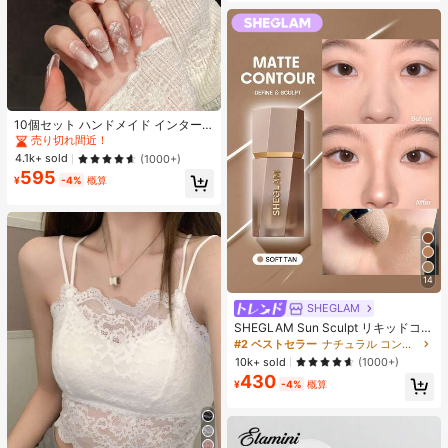
10個セット ハンドメイド インター
ネットセレブリティ優しいラインス
売り切れ間近！
トーンラティスフレンチフォークフ
4.1k+ sold
(1000+)
ァックスパールピンクキャットアイ
595
ボウ偽ネイル プレスオンネイル ネイ
¥
-4%
概算
ルサプライ ハンドメイドプレスオン
ネイル
14
SHEGLAM
SHEGLAM Sun Sculpt リキッドコン
ター-Soft Tan ノーズシャドウ シェ
#2 ベストセラー
ナチュラル コントゥア＆ブロンザー
ーディング 女性と女の子のためのブ
10k+ sold
(1000+)
ランドビューティーコスメメイクア
430
ップ
¥
-4%
概算