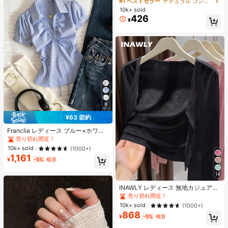
#1 ベストセラー
ナチュラル コントゥア＆ブロンザー
ズシャドウ シェーディング 女性と女
10k+ sold
の子のためのブランドビューティー
426
¥
コスメメイクアップ
9
¥63 節約
#1 ベストセラー
に ファブリック 柔らかなオフィスブラウス
売り切れ間近！
Franclia レディース ブルー×ホワイ
ト ストライプ ボタン付きシャーリン
#1 ベストセラー
#1 ベストセラー
に ファブリック 柔らかなオフィスブラウス
に ファブリック 柔らかなオフィスブラウス
グ Vネックシャツ 夏向け エフォート
売り切れ間近！
売り切れ間近！
10k+ sold
(1000+)
レスシック ブラウス 通学・新学期向
1,161
#1 ベストセラー
に ファブリック 柔らかなオフィスブラウス
け 春カジュアル
¥
-5%
概算
売り切れ間近！
14
#1 ベストセラー
作物 レディース軽量カーディガン
売り切れ間近！
INAWLY レディース 無地カジュアル
薄手カーディガン、春夏用
#1 ベストセラー
#1 ベストセラー
作物 レディース軽量カーディガン
作物 レディース軽量カーディガン
売り切れ間近！
売り切れ間近！
10k+ sold
(1000+)
868
#1 ベストセラー
作物 レディース軽量カーディガン
¥
-5%
概算
売り切れ間近！