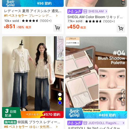
¥96 節約
15
レディース 夏用 アイスシルク 通気
SHEGLAM
性 ランニングパンツ、速乾 軽量 ス
#1 ベストセラー
プレーン レディースパンツ
SHEGLAM Color Bloom リキッドチ
ポーツパンツ ジッパーポケット & ウ
10k+ sold
ークマット仕上げ-Love Cake チー
(1000+)
7.1k+ sold
(1000+)
エストバンド付き フィットネス & ジ
ク 女性と女の子のためのブランドビ
851
450
ョギング用 ブラック、アスレジャー
¥
-10%
概算
¥
概算
ューティーコスメメイクアップ
6
¥570 節約
¥496 節約
韓国風 ブラウス レディース
国内発送
JUDYDOLL Flagship Store
夏 ドット柄 フェイクレイヤード 半
#6 ベストセラー
ゆるい 女性用ブラウス
JUDYDOLL 9g 2in1 ハイライター&