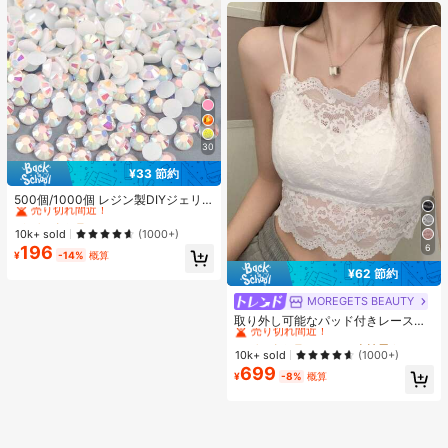
30
¥33 節約
#3 ベストセラー
に ホーム＆リビング
売り切れ間近！
500個/1000個 レジン製DIYジェリ
ーフラットバックラインストーン 小
#3 ベストセラー
#3 ベストセラー
に ホーム＆リビング
に ホーム＆リビング
さな丸型ラインストーン ミニ装飾ア
売り切れ間近！
売り切れ間近！
10k+ sold
(1000+)
クセサリー スマホケース、カップ、
6
196
#3 ベストセラー
に ホーム＆リビング
靴、ブーツ、衣類装飾、ハンドメイ
¥
-14%
概算
売り切れ間近！
ドDIYアイドル応援ファン、ネーム
¥62 節約
タグ用
MOREGETS BEAUTY
#1 ベストセラー
モスク 女性用タンクトップ&キャミス
売り切れ間近！
取り外し可能なパッド付きレースキ
ャミソール、多用途ノースリーブア
#1 ベストセラー
#1 ベストセラー
モスク 女性用タンクトップ&キャミス
モスク 女性用タンクトップ&キャミス
ンダーシャツ、女性向け、新学期、
売り切れ間近！
売り切れ間近！
10k+ sold
(1000+)
クリスマス、春節、カジュアルホワ
699
#1 ベストセラー
モスク 女性用タンクトップ&キャミス
イトサマー、シック&エレガント
¥
-8%
概算
売り切れ間近！