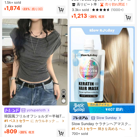
袖 パフスリーブ レース切替 リボン
1.5k+ sold
コントアーパレット、マット&シマ
高リピート率
売り切れ間近！
デザイン 細見え フェミニン デート
1,874
ーブラッシュパレット、初心者、自
¥
-23%
残り3日
お出かけ
3.3k+ sold
(1000+)
分用、ギフトにも最適、パーティ
1,213
ー、デート、結婚式などのあらゆる
¥
-29%
概算
シーンで使用可能
¥407 節約
yohuperloth
#1 ベストセラー
に カウルネック 女性用トップス、ブラウス、Tシャツ
売り切れ間近！
韓国風フリルオフショルダー半袖T
Slow Sunday
シャツ、フィットウエストスリミン
#1 ベストセラー
#1 ベストセラー
に カウルネック 女性用トップス、ブラウス、Tシャツ
に カウルネック 女性用トップス、ブラウス、Tシャツ
Slow Sunday ケラチンヘアマスク、
グ多用途トップ カジュアルサマー
2.4k+ sold
売り切れ間近！
売り切れ間近！
ケラチン、タンパク質豊富な成分、
#1 ベストセラー
輝きを高める ヘアトリートメント
809
#1 ベストセラー
に カウルネック 女性用トップス、ブラウス、Tシャツ
強力な保湿、髪の補修と強化、すべ
¥
-20%
概算
700+ sold
ての髪質に対応、バケーション、ビ