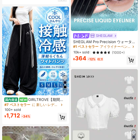
SHEGLAM
SHEGLAM Pro Precision ウォータ
ープルーフリキッドアイライナー-Bl
#1 ベストセラー
アイライナーペンシル アイライナー
ack 女性と女の子のためのブランド
10k+ sold
(1000+)
ビューティーコスメメイクアップ
364
¥
-12%
概算
8
GIRLTROVE【期間限
国内発送
NEW
定＆国内即発送】2026春・夏・秋新
#7 ベストセラー
に 新しい レディースパンツ
作刺繍入りの軽量でふんわりとした
100+ sold
ワイドパンツ、女性向けハイウエス
1,712
¥
-34%
ト。夏のビーチバケーションにぴっ
たり