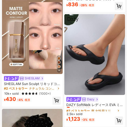
ス、アイロンペーパー、カラフルな
836
売り切れ間近！
キーチェーン、装飾アクセサリー、
¥
-29%
概算
ハンギングロープ付き、DIY愛好家
がDIYパズル、バレンタインデーギ
フト、誕生日ギフトを手作りできま
す。
14
SHEGLAM
SHEGLAM Sun Sculpt リキッドコン
ター-Soft Tan ノーズシャドウ シェ
#2 ベストセラー
ナチュラル コントゥア＆ブロンザー
ーディング 女性と女の子のためのブ
10k+ sold
(1000+)
ランドビューティーコスメメイクア
430
Dazy
#2 ベストセラー
寮 女性用スリッパ
ップ
¥
-4%
概算
売り切れ間近！
DAZY SoftWalk レディース EVA ミ
ッドヒールプラットフォームビーチ
#2 ベストセラー
#2 ベストセラー
寮 女性用スリッパ
寮 女性用スリッパ
サンダル - 超軽量、通気性、快適、
2.5k+ sold
売り切れ間近！
売り切れ間近！
滑り止め、柔らかいソール、ミニマ
1,123
#2 ベストセラー
寮 女性用スリッパ
¥
-3%
概算
ルデザイン、ビーチ、休暇、家庭で
売り切れ間近！
の自由時間、デイリー着用に適し、