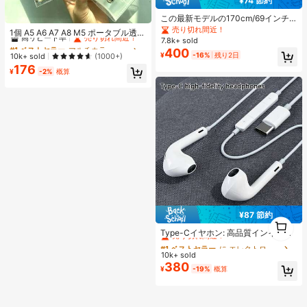
¥74 節約
この最新モデルの170cm/69インチ
#1 ベストセラー
マルチカラー バインダー
のBluetoothリモコン式セルフィース
売り切れ間近！
高リピート率
売り切れ間近！
1個 A5 A6 A7 A8 M5 ポータブル透明
ティック、スマホホルダー、LEDラ
7.8k+ sold
ルーズリーフバインダー、透明ステ
#1 ベストセラー
#1 ベストセラー
マルチカラー バインダー
マルチカラー バインダー
イト付きは合金素材で作られていま
400
ッカーブック、シールブック、ステ
¥
-16%
残り2日
高リピート率
高リピート率
売り切れ間近！
売り切れ間近！
10k+ sold
す。ビデオ撮影、ライフレコーディ
(1000+)
ッカーブック、写真収納バッグ、フ
ング、旅行に適しています。伸縮、
176
#1 ベストセラー
マルチカラー バインダー
ォトアルバム、貯金プランブック、
¥
-2%
概算
360度回転、スタビライザー、折り
高リピート率
売り切れ間近！
プランナー、ノート、オフィス文房
たたみ式の携帯用三脚式セルフィー
具、学用品として使用可能
スティックです。バレンタインデー
のカップル撮影に最適なツールで
す。
¥87 節約
1
#1 ベストセラー
に エレクトロニクス
1
売り切れ間近！
Type-Cイヤホン: 高品質インイヤー
ヘッドホン、3ボタンインラインコ
#1 ベストセラー
#1 ベストセラー
に エレクトロニクス
に エレクトロニクス
ントロール内蔵、音楽再生、通話応
10k+ sold
売り切れ間近！
売り切れ間近！
答、音量調整が簡単。17/16/15シリ
380
#1 ベストセラー
に エレクトロニクス
¥
-19%
概算
ーズ、Plus、Pro、Pro Maxモデル対
売り切れ間近！
応