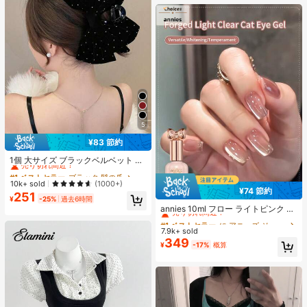
オールシーズン、スリップオン、無
地、プリントなし
5
¥83 節約
#1 ベストセラー
ブラック 髪の爪
売り切れ間近！
1個 大サイズ ブラックベルベット リ
ボン ヘアクリップ クリスタルライン
#1 ベストセラー
#1 ベストセラー
ブラック 髪の爪
ブラック 髪の爪
ストーン装飾付き、エレガントな二
売り切れ間近！
売り切れ間近！
10k+ sold
(1000+)
重レイヤー フロック加工リボン レデ
¥74 節約
251
#1 ベストセラー
に アニーズ ジェルネイルポリッシュ
#1 ベストセラー
ブラック 髪の爪
ィース用
¥
-25%
過去6時間
売り切れ間近！
売り切れ間近！
annies 10ml フロー ライトピンク キ
ャットアイ ジェルネイルポリッシュ
#1 ベストセラー
#1 ベストセラー
に アニーズ ジェルネイルポリッシュ
に アニーズ ジェルネイルポリッシュ
ウルトラシャイン UVジェル ミラー
7.9k+ sold
売り切れ間近！
売り切れ間近！
グラス キャットマグネットジェル ワ
349
#1 ベストセラー
に アニーズ ジェルネイルポリッシュ
¥
-17%
概算
ニス ネイルサプライ
売り切れ間近！