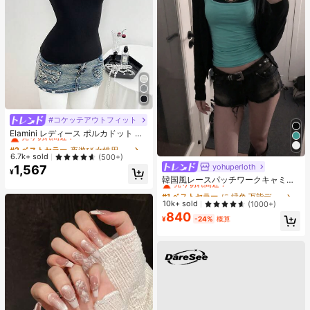
#コケッテアウトフィット
#2 ベストセラー
夜遊び 女性用ブラウス
売り切れ間近！
Elamini レディース ポルカドット パ
ッチワーク レーストリム 配色 ウエ
#2 ベストセラー
#2 ベストセラー
夜遊び 女性用ブラウス
夜遊び 女性用ブラウス
スト ショートスリーブ トップス 夏
売り切れ間近！
売り切れ間近！
6.7k+ sold
(500+)
用
yohuperloth
#1 ベストセラー
に 緑色 万能デイリートップス
1,567
#2 ベストセラー
夜遊び 女性用ブラウス
¥
売り切れ間近！
韓国風レースパッチワークキャミソ
売り切れ間近！
ールタンクトップ、Y2Kエステティ
#1 ベストセラー
#1 ベストセラー
に 緑色 万能デイリートップス
に 緑色 万能デイリートップス
ック、ストリートウェアカジュアル
売り切れ間近！
売り切れ間近！
10k+ sold
(1000+)
サマー
840
#1 ベストセラー
に 緑色 万能デイリートップス
¥
-24%
概算
売り切れ間近！