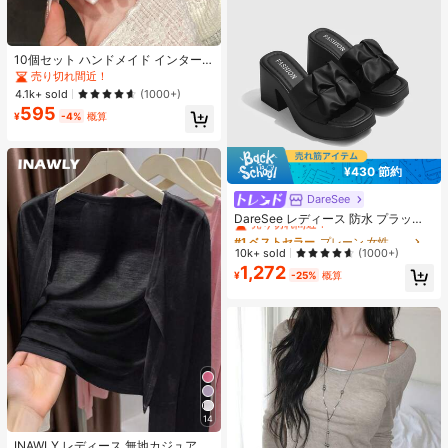
10個セット ハンドメイド インター
ネットセレブリティ優しいラインス
売り切れ間近！
トーンラティスフレンチフォークフ
4.1k+ sold
(1000+)
ァックスパールピンクキャットアイ
595
ボウ偽ネイル プレスオンネイル ネイ
¥
-4%
概算
ルサプライ ハンドメイドプレスオン
ネイル
¥430 節約
DareSee
#1 ベストセラー
プレーン 女性用ヒールサンダル
売り切れ間近！
DareSee レディース 防水 プラット
フォーム 厚底サンダル オープントゥ
#1 ベストセラー
#1 ベストセラー
プレーン 女性用ヒールサンダル
プレーン 女性用ヒールサンダル
スリッポンシューズ 夏新作 チャンキ
売り切れ間近！
売り切れ間近！
10k+ sold
(1000+)
ーハイヒール Y2Kスタイル 通学向け
1,272
#1 ベストセラー
プレーン 女性用ヒールサンダル
¥
-25%
概算
売り切れ間近！
14
#1 ベストセラー
作物 レディース軽量カーディガン
売り切れ間近！
INAWLY レディース 無地カジュアル