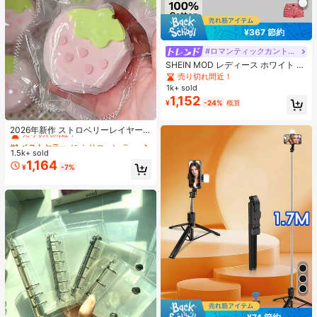
¥367 節約
#ロマンティックカントリー
SHEIN MOD レディース ホワイト 夏
用 かわいい エレガント ティーパー
売り切れ間近！
ティー レース パフスリーブ シング
1k+ sold
ルブレスト ブラウス、ヴィンテージ
1,152
¥
-24%
概算
コートスタイル クロップトップ、ピ
ーターパンカラー Y2K
#1 ベストセラー
に シリコーン ティーンエイジャー向けのノベルティ＆ギャグおもちゃ
売り切れ間近！
2026年新作 ストロベリーレイヤー
ケーキ シリコンスクイーズトイ 1
#1 ベストセラー
#1 ベストセラー
に シリコーン ティーンエイジャー向けのノベルティ＆ギャグおもちゃ
に シリコーン ティーンエイジャー向けのノベルティ＆ギャグおもちゃ
個、厚手&ソフト、学生、誕生日、
1.5k+ sold
売り切れ間近！
売り切れ間近！
サプライズ、ホリデー、カップル、
1,164
#1 ベストセラー
に シリコーン ティーンエイジャー向けのノベルティ＆ギャグおもちゃ
¥
-7%
クリスマス、ゲーマー、ストレス解
売り切れ間近！
消に最適なギフト