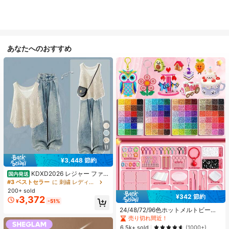
あなたへのおすすめ
11
¥3,448 節約
KDXD2026 レジャー ファッ
国内発送
ション ロングサイズ 夏服 女性 ワイ
#3 ベストセラー
に 刺繍 レディースコーデ
ルドスタイル ボア付きトップス ワイ
200+ sold
#1 ベストセラー
に ジュエリー製作セット
ルドスタイル ロングスカート 3点セ
¥342 節約
3,372
売り切れ間近！
¥
-51%
ット UVカット 軽量 通気性 袖付き
#1 ベストセラー
#1 ベストセラー
に ジュエリー製作セット
に ジュエリー製作セット
ヒップカバー効果 通気性抜群 サイズ
24/48/72/96色ホットメルトビーズ
豊富
クリエイティブクラフトセット、ス
売り切れ間近！
売り切れ間近！
クエアペグボード、多層収納ボック
#1 ベストセラー
に ジュエリー製作セット
6.5k+ sold
(1000+)