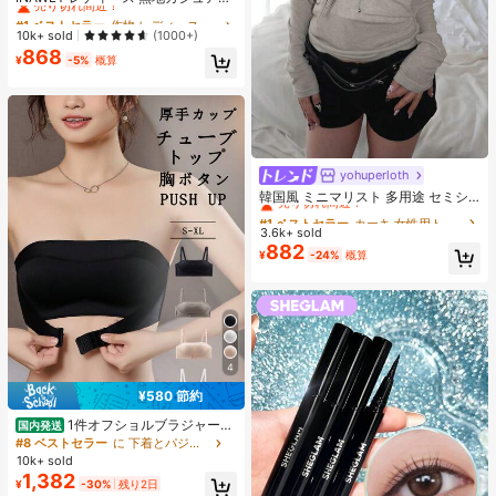
薄手カーディガン、春夏用
#1 ベストセラー
#1 ベストセラー
作物 レディース軽量カーディガン
作物 レディース軽量カーディガン
売り切れ間近！
売り切れ間近！
10k+ sold
(1000+)
868
#1 ベストセラー
作物 レディース軽量カーディガン
¥
-5%
概算
売り切れ間近！
yohuperloth
#1 ベストセラー
カーキ 女性用トップス、ブラウス、Tシャツ
売り切れ間近！
韓国風 ミニマリスト 多用途 セミシ
アー Vネック 長袖Tシャツ カジュア
#1 ベストセラー
#1 ベストセラー
カーキ 女性用トップス、ブラウス、Tシャツ
カーキ 女性用トップス、ブラウス、Tシャツ
ル
3.6k+ sold
売り切れ間近！
売り切れ間近！
882
#1 ベストセラー
カーキ 女性用トップス、ブラウス、Tシャツ
¥
-24%
概算
売り切れ間近！
4
¥580 節約
1件オフショルブラジャー、
国内発送
小胸用アップチューブトップ、 オフ
#8 ベストセラー
に 下着とパジャマ
ショルインナー 、脇高 谷間メイク下
10k+ sold
着、A/Bカップノンワイヤーぶらジ
1,382
¥
-30%
残り2日
ャー