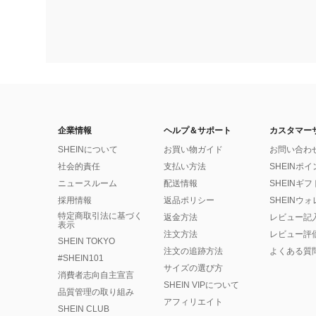
企業情報
ヘルプ＆サポート
カスタマー
SHEINについて
お買い物ガイド
お問い合わ
社会的責任
支払い方法
SHEINポ
ニュースルーム
配送情報
SHEINギ
採用情報
返品ポリシー
SHEINウ
特定商取引法に基づく
返金方法
レビュー記
表示
注文方法
レビュー評
SHEIN TOKYO
注文の追跡方法
よくある質
#SHEIN101
サイズの選び方
消費者志向自主宣言
SHEIN VIPについて
品質管理の取り組み
アフィリエイト
SHEIN CLUB