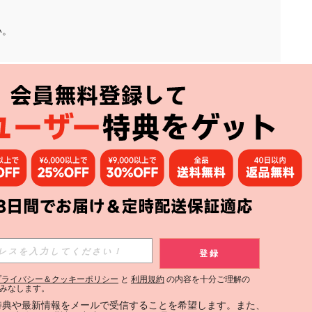
い。
アプリ
購読
登録
登録する
プライバシー＆クッキーポリシー
と
利用規約
の内容を十分ご理解の
みなします。
購読
定特典や最新情報をメールで受信することを希望します。また、