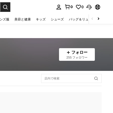
0
0
select.
ンズ服
美容と健康
キッズ
シューズ
バッグ＆リュック
下着＆
フォロー
255 フォロワー