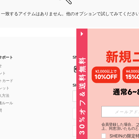
一致するアイテムはありません。他のオプションで試してみてくださ
サポート
SNSフォローはこちら：
30%オフ＆送料無料
せ
イント
フトカード
SHEIN STYLE NEWSを購読する
ォレット
入方法
価ルール
問
JP + 81
会員登録した場合、
上、同意頂いたものと
JP + 81
SHEINの限