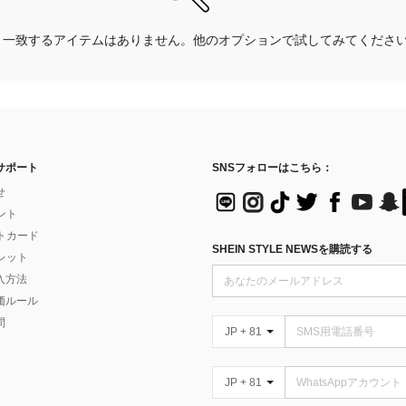
一致するアイテムはありません。他のオプションで試してみてくださ
サポート
SNSフォローはこちら：
せ
イント
フトカード
SHEIN STYLE NEWSを購読する
ォレット
入方法
価ルール
問
JP + 81
JP + 81