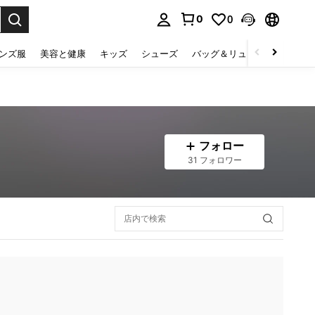
0
0
select.
ンズ服
美容と健康
キッズ
シューズ
バッグ＆リュック
下着＆
フォロー
31 フォロワー