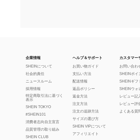
企業情報
ヘルプ＆サポート
カスタマー
SHEINについて
お買い物ガイド
お問い合わ
社会的責任
支払い方法
SHEINポ
ニュースルーム
配送情報
SHEINギ
採用情報
返品ポリシー
SHEINウ
特定商取引法に基づく
返金方法
レビュー記
表示
注文方法
レビュー評
SHEIN TOKYO
注文の追跡方法
よくある質
#SHEIN101
サイズの選び方
消費者志向自主宣言
SHEIN VIPについて
品質管理の取り組み
アフィリエイト
SHEIN CLUB