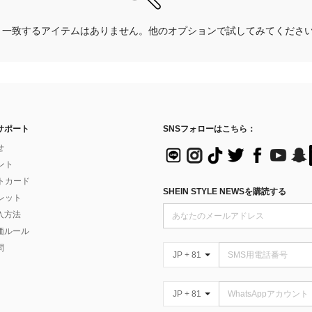
一致するアイテムはありません。他のオプションで試してみてくださ
サポート
SNSフォローはこちら：
せ
イント
フトカード
SHEIN STYLE NEWSを購読する
ォレット
入方法
価ルール
問
JP + 81
JP + 81