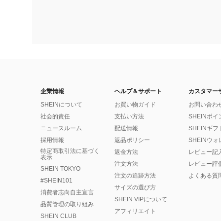
企業情報
ヘルプ＆サポート
カスタマー
SHEINについて
お買い物ガイド
お問い合わ
社会的責任
支払い方法
SHEINポ
ニュースルーム
配送情報
SHEINギ
採用情報
返品ポリシー
SHEINウ
特定商取引法に基づく
返金方法
レビュー記
表示
注文方法
レビュー評
SHEIN TOKYO
注文の追跡方法
よくある質
#SHEIN101
サイズの選び方
消費者志向自主宣言
SHEIN VIPについて
品質管理の取り組み
アフィリエイト
SHEIN CLUB