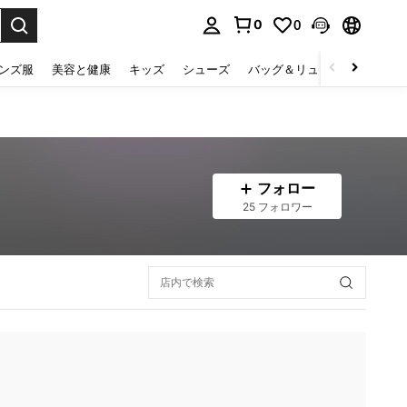
0
0
select.
ンズ服
美容と健康
キッズ
シューズ
バッグ＆リュック
下着＆
フォロー
25 フォロワー