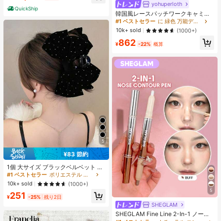
ヒップカバー効果 通気性抜群 サイズ
yohuperloth
#1 ベストセラー
に 緑色 万能デイリートップス
QuickShip
豊富
売り切れ間近！
韓国風レースパッチワークキャミソ
ールタンクトップ、Y2Kエステティ
#1 ベストセラー
#1 ベストセラー
に 緑色 万能デイリートップス
に 緑色 万能デイリートップス
ック、ストリートウェアカジュアル
売り切れ間近！
売り切れ間近！
10k+ sold
(1000+)
サマー
#1 ベストセラー
に 緑色 万能デイリートップス
862
¥
-22%
概算
売り切れ間近！
5
¥83 節約
#1 ベストセラー
ポリエステル 髪の爪
売り切れ間近！
1個 大サイズ ブラックベルベット リ
ボン ヘアクリップ クリスタルライン
#1 ベストセラー
#1 ベストセラー
ポリエステル 髪の爪
ポリエステル 髪の爪
ストーン装飾付き、エレガントな二
売り切れ間近！
売り切れ間近！
10k+ sold
(1000+)
重レイヤー フロック加工リボン レデ
5
#1 ベストセラー
ポリエステル 髪の爪
251
ィース用
¥
-25%
残り2日
売り切れ間近！
SHEGLAM
SHEGLAM Fine Line 2-In-1 ノーズ
コンター&ハイライトペン-Buff ノー