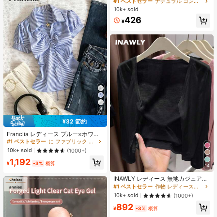
#1 ベストセラー
ナチュラル コントゥア＆ブロンザー
ズシャドウ シェーディング 女性と女
10k+ sold
の子のためのブランドビューティー
426
コスメメイクアップ
¥
9
¥32 節約
#1 ベストセラー
に ファブリック 柔らかなオフィスブラウス
売り切れ間近！
Franclia レディース ブルー×ホワイ
ト ストライプ ボタン付きシャーリン
#1 ベストセラー
#1 ベストセラー
に ファブリック 柔らかなオフィスブラウス
に ファブリック 柔らかなオフィスブラウス
グ Vネックシャツ 夏向け エフォート
売り切れ間近！
売り切れ間近！
10k+ sold
(1000+)
レスシック ブラウス 通学・新学期向
#1 ベストセラー
に ファブリック 柔らかなオフィスブラウス
1,192
け 春カジュアル
¥
-3%
概算
14
売り切れ間近！
#1 ベストセラー
作物 レディース軽量カーディガン
売り切れ間近！
INAWLY レディース 無地カジュアル
薄手カーディガン、春夏用
#1 ベストセラー
#1 ベストセラー
作物 レディース軽量カーディガン
作物 レディース軽量カーディガン
売り切れ間近！
売り切れ間近！
10k+ sold
(1000+)
#1 ベストセラー
作物 レディース軽量カーディガン
892
¥
-3%
概算
売り切れ間近！