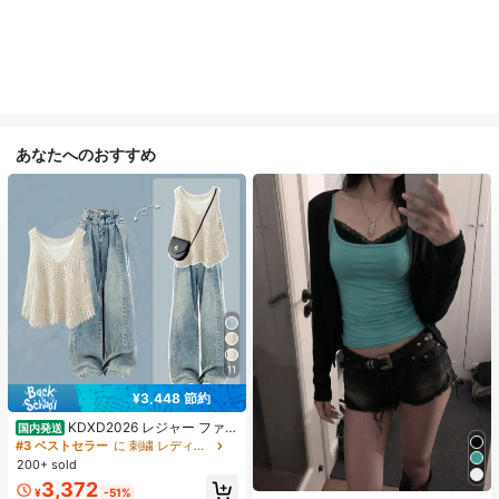
あなたへのおすすめ
11
¥3,448 節約
KDXD2026 レジャー ファッ
国内発送
ション ロングサイズ 夏服 女性 ワイ
#3 ベストセラー
に 刺繍 レディースコーデ
ルドスタイル ボア付きトップス ワイ
200+ sold
ルドスタイル ロングスカート 3点セ
3,372
ット UVカット 軽量 通気性 袖付き
¥
-51%