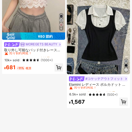
6
¥80 節約
MOREGETS BEAUTY
#1 ベストセラー
モスク 女性用タンクトップ&キャミス
売り切れ間近！
取り外し可能なパッド付きレースキ
ャミソール、多用途ノースリーブア
#1 ベストセラー
#1 ベストセラー
モスク 女性用タンクトップ&キャミス
モスク 女性用タンクトップ&キャミス
ンダーシャツ、女性向け、新学期、
売り切れ間近！
売り切れ間近！
10k+ sold
(1000+)
クリスマス、春節、カジュアルホワ
#1 ベストセラー
モスク 女性用タンクトップ&キャミス
681
イトサマー、シック&エレガント
¥
-11%
概算
売り切れ間近！
#コケッテアウトフィット
#2 ベストセラー
夜遊び 女性用ブラウス
売り切れ間近！
Elamini レディース ポルカドット パ
ッチワーク レーストリム 配色 ウエ
#2 ベストセラー
#2 ベストセラー
夜遊び 女性用ブラウス
夜遊び 女性用ブラウス
スト ショートスリーブ トップス 夏
売り切れ間近！
売り切れ間近！
6.5k+ sold
(500+)
用
#2 ベストセラー
夜遊び 女性用ブラウス
1,567
¥
売り切れ間近！