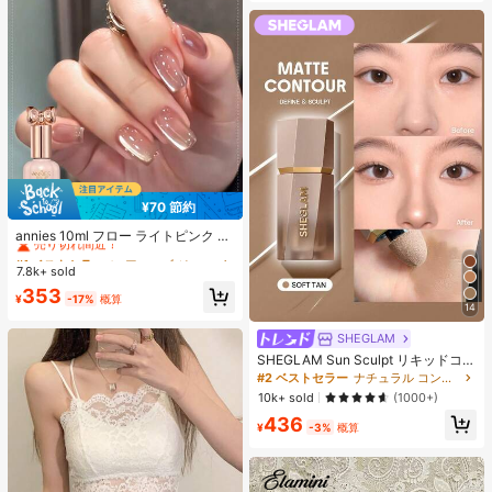
¥70 節約
#1 ベストセラー
に アニーズ ジェルネイルポリッシュ
売り切れ間近！
annies 10ml フロー ライトピンク キ
ャットアイ ジェルネイルポリッシュ
#1 ベストセラー
#1 ベストセラー
に アニーズ ジェルネイルポリッシュ
に アニーズ ジェルネイルポリッシュ
ウルトラシャイン UVジェル ミラー
7.8k+ sold
売り切れ間近！
売り切れ間近！
グラス キャットマグネットジェル ワ
#1 ベストセラー
に アニーズ ジェルネイルポリッシュ
353
ニス ネイルサプライ
¥
-17%
概算
14
売り切れ間近！
SHEGLAM
SHEGLAM Sun Sculpt リキッドコン
ター-Soft Tan ノーズシャドウ シェ
#2 ベストセラー
ナチュラル コントゥア＆ブロンザー
ーディング 女性と女の子のためのブ
10k+ sold
(1000+)
ランドビューティーコスメメイクア
436
ップ
¥
-3%
概算