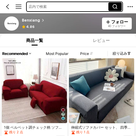
店内で検索
Benxiang
フォロー
40 フォロワー
4.86
商品一覧
レビュー
絞り込み
Recommended
Most Popular
Price
1個 ベルベット調チェック柄 ソファ
伸縮式ソファカバー セット、 四季適
カバー ワインレッド、全面カバータ
用(ソファカバーとクッションカバー
残り 2 点
残り 1 点
イプ ソファスリップカバー、ソファ
付き)