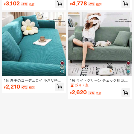
3,102
4,778
用クッション1個付き(クッション中
¥
-7%
概算
¥
-7%
概算
身は別売り)
1個 厚手のコーデュロイ 小さな格子
1枚 ライトグリーン チェック柄 汎用
柄ソファーカバー（グリーン）、ス
ソファーカバー、厚手のコーンフリ
残り 7 点
2,210
¥
-7%
概算
トレッチ製、滑り止め 引っかき傷防
ース生地、四季通用の弾性フルラッ
2,620
止、ユニバーサルフィット、装飾ク
プソファープロテクター、引っかき
¥
-7%
概算
ッションカバー付き（中身は含まれ
傷防止 // クッションカバー1枚付き
ません）
（中身なし）