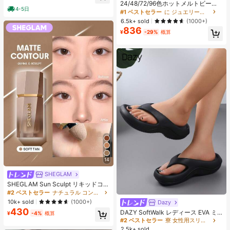
売り切れ間近！
ヒップカバー効果 通気性抜群 サイズ
24/48/72/96色ホットメルトビーズ
4-5日
豊富
クリエイティブクラフトセット、ス
#1 ベストセラー
#1 ベストセラー
に ジュエリー製作セット
に ジュエリー製作セット
クエアペグボード、多層収納ボック
売り切れ間近！
売り切れ間近！
6.5k+ sold
(1000+)
ス、アイロンペーパー、カラフルな
836
#1 ベストセラー
に ジュエリー製作セット
キーチェーン、装飾アクセサリー、
¥
-29%
概算
売り切れ間近！
ハンギングロープ付き、DIY愛好家
がDIYパズル、バレンタインデーギ
フト、誕生日ギフトを手作りできま
す。
14
SHEGLAM
SHEGLAM Sun Sculpt リキッドコン
ター-Soft Tan ノーズシャドウ シェ
#2 ベストセラー
ナチュラル コントゥア＆ブロンザー
ーディング 女性と女の子のためのブ
10k+ sold
(1000+)
Dazy
#2 ベストセラー
寮 女性用スリッパ
ランドビューティーコスメメイクア
430
売り切れ間近！
DAZY SoftWalk レディース EVA ミ
ップ
¥
-4%
概算
ッドヒールプラットフォームビーチ
#2 ベストセラー
#2 ベストセラー
寮 女性用スリッパ
寮 女性用スリッパ
サンダル - 超軽量、通気性、快適、
2.5k+ sold
売り切れ間近！
売り切れ間近！