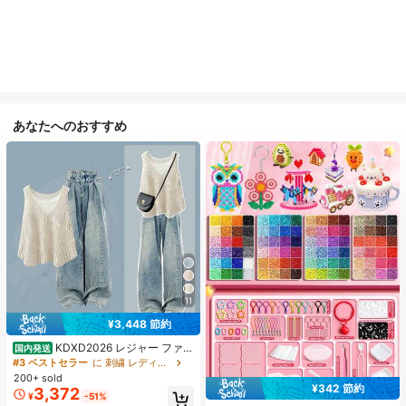
あなたへのおすすめ
11
¥3,448 節約
KDXD2026 レジャー ファッ
国内発送
ション ロングサイズ 夏服 女性 ワイ
#3 ベストセラー
に 刺繍 レディースコーデ
ルドスタイル ボア付きトップス ワイ
200+ sold
ルドスタイル ロングスカート 3点セ
¥342 節約
3,372
#1 ベストセラー
に ジュエリー製作セット
¥
-51%
ット UVカット 軽量 通気性 袖付き