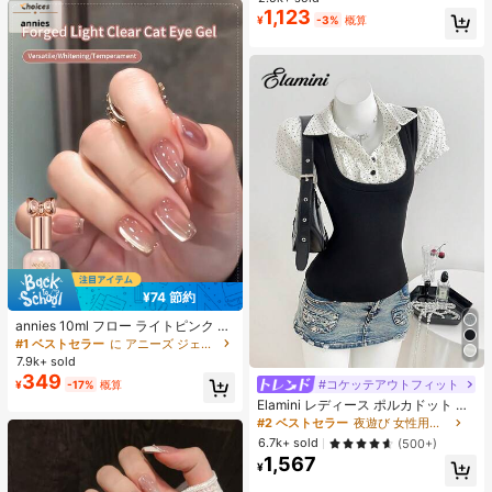
滑り止め、柔らかいソール、ミニマ
1,123
#2 ベストセラー
寮 女性用スリッパ
¥
-3%
概算
ルデザイン、ビーチ、休暇、家庭で
売り切れ間近！
の自由時間、デイリー着用に適し、
オールシーズン、スリップオン、無
地、プリントなし
¥74 節約
#1 ベストセラー
に アニーズ ジェルネイルポリッシュ
売り切れ間近！
annies 10ml フロー ライトピンク キ
ャットアイ ジェルネイルポリッシュ
#1 ベストセラー
#1 ベストセラー
に アニーズ ジェルネイルポリッシュ
に アニーズ ジェルネイルポリッシュ
ウルトラシャイン UVジェル ミラー
7.9k+ sold
売り切れ間近！
売り切れ間近！
グラス キャットマグネットジェル ワ
349
#1 ベストセラー
に アニーズ ジェルネイルポリッシュ
#コケッテアウトフィット
#2 ベストセラー
夜遊び 女性用ブラウス
¥
-17%
概算
ニス ネイルサプライ
売り切れ間近！
売り切れ間近！
Elamini レディース ポルカドット パ
ッチワーク レーストリム 配色 ウエ
#2 ベストセラー
#2 ベストセラー
夜遊び 女性用ブラウス
夜遊び 女性用ブラウス
スト ショートスリーブ トップス 夏
売り切れ間近！
売り切れ間近！
6.7k+ sold
(500+)
用
1,567
#2 ベストセラー
夜遊び 女性用ブラウス
¥
売り切れ間近！