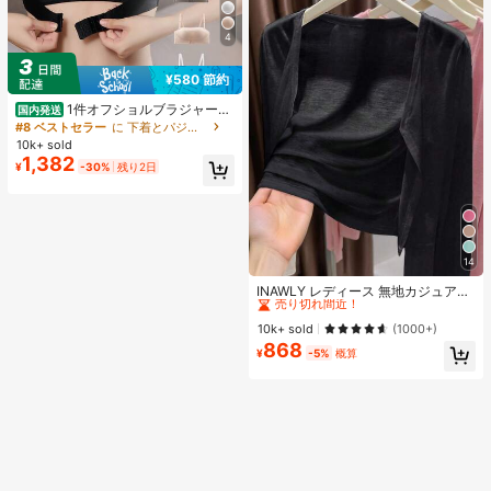
4
¥580 節約
1件オフショルブラジャー、
国内発送
小胸用アップチューブトップ、 オフ
#8 ベストセラー
に 下着とパジャマ
ショルインナー 、脇高 谷間メイク下
10k+ sold
着、A/Bカップノンワイヤーぶらジ
1,382
¥
-30%
残り2日
ャー
14
#1 ベストセラー
作物 レディース軽量カーディガン
売り切れ間近！
INAWLY レディース 無地カジュアル
薄手カーディガン、春夏用
#1 ベストセラー
#1 ベストセラー
作物 レディース軽量カーディガン
作物 レディース軽量カーディガン
売り切れ間近！
売り切れ間近！
10k+ sold
(1000+)
868
#1 ベストセラー
作物 レディース軽量カーディガン
¥
-5%
概算
売り切れ間近！