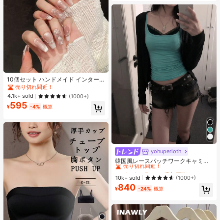
10個セット ハンドメイド インター
ネットセレブリティ優しいラインス
売り切れ間近！
トーンラティスフレンチフォークフ
4.1k+ sold
(1000+)
ァックスパールピンクキャットアイ
595
ボウ偽ネイル プレスオンネイル ネイ
¥
-4%
概算
ルサプライ ハンドメイドプレスオン
ネイル
yohuperloth
#1 ベストセラー
に 緑色 万能デイリートップス
売り切れ間近！
韓国風レースパッチワークキャミソ
ールタンクトップ、Y2Kエステティ
#1 ベストセラー
#1 ベストセラー
に 緑色 万能デイリートップス
に 緑色 万能デイリートップス
ック、ストリートウェアカジュアル
売り切れ間近！
売り切れ間近！
10k+ sold
(1000+)
サマー
840
#1 ベストセラー
に 緑色 万能デイリートップス
¥
-24%
概算
売り切れ間近！