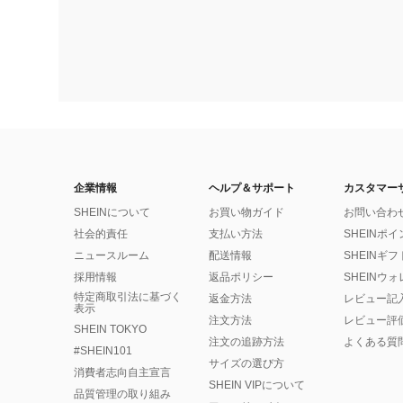
企業情報
ヘルプ＆サポート
カスタマー
SHEINについて
お買い物ガイド
お問い合わ
社会的責任
支払い方法
SHEINポ
ニュースルーム
配送情報
SHEINギ
採用情報
返品ポリシー
SHEINウ
特定商取引法に基づく
返金方法
レビュー記
表示
注文方法
レビュー評
SHEIN TOKYO
注文の追跡方法
よくある質
#SHEIN101
サイズの選び方
消費者志向自主宣言
SHEIN VIPについて
品質管理の取り組み