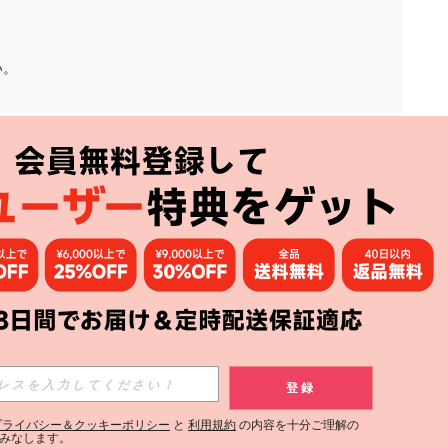
い。
アプリ
購読
登録
登録する
プライバシー＆クッキーポリシー
と
利用規約
の内容を十分ご理解の
みなします。
購読