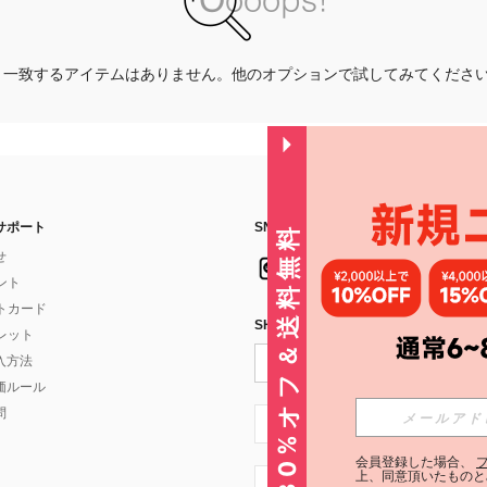
一致するアイテムはありません。他のオプションで試してみてくださ
サポート
SNSフォローはこちら：
30%オフ＆送料無料
せ
イント
フトカード
SHEIN STYLE NEWSを購読する
ォレット
入方法
価ルール
問
JP + 81
会員登録した場合、
上、同意頂いたものと
JP + 81