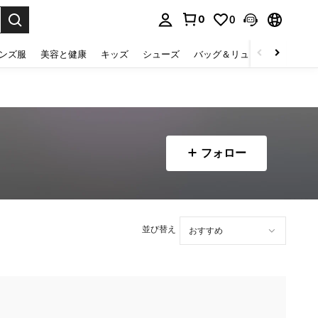
0
0
select.
ンズ服
美容と健康
キッズ
シューズ
バッグ＆リュック
下着＆
フォロー
並び替え