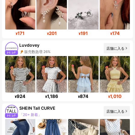
171
201
191
174
¥
¥
¥
¥
Luvdovey
店舗に入る
フォロワー数急増 47%
924
1,186
874
1,010
¥
¥
¥
¥
SHEIN Tall CURVE
店舗に入る
フォロワー 195K