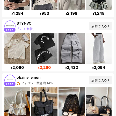
1,284
953
2,198
1,248
¥
¥
¥
¥
STYNVO
店舗に入る
フォロワー 45K
2,060
2,260
2,432
2,094
¥
¥
¥
¥
obainv lemon
店舗に入る
フォロワー数急増 14%