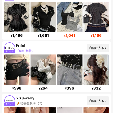
1,496
1,661
1,041
1,166
¥
¥
¥
¥
Friful
店舗に入る
フォロワー 619K
598
264
396
332
¥
¥
¥
¥
YS jewelry
店舗に入る
フォロワー 7.7K