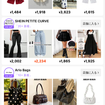
1,484
1,918
3,623
1,615
¥
¥
¥
¥
SHEIN PETITE CURVE
店舗に入る
フォロワー 240K
2,002
2,234
1,865
1,925
¥
¥
¥
¥
Arlo Bags
店舗に入る
フォロワー 10K