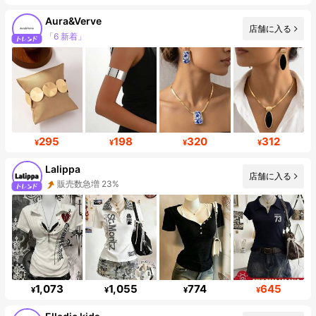
Aura&Verve
店舗に入る
フォロワー数急増 215%
295
198
320
312
¥
¥
¥
¥
Lalippa
店舗に入る
フォロワー 109K
1,073
1,055
774
645
¥
¥
¥
¥