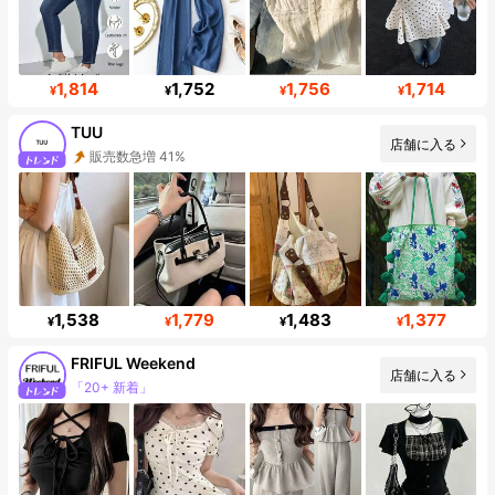
1,814
1,752
1,756
1,714
¥
¥
¥
¥
TUU
店舗に入る
フォロワー数急増 70%
1,538
1,779
1,483
1,377
¥
¥
¥
¥
FRIFUL Weekend
店舗に入る
フォロワー 342K