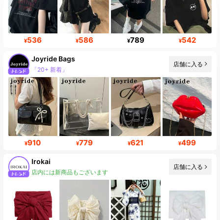
536
586
789
542
¥
¥
¥
¥
Joyride Bags
店舗に入る
「20+ 新着」
910
779
621
499
¥
¥
¥
¥
Irokai
店舗に入る
店内には新商品もございます