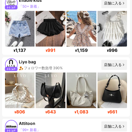
Elladie kids
店舗に入る
フォロワー 366K
1,137
991
1,159
996
¥
¥
¥
¥
Liyo bag
店舗に入る
フォロワー数急増 390%
806
643
1,083
661
¥
¥
¥
¥
Attitoon
店舗に入る
フォロワー数急増 18%