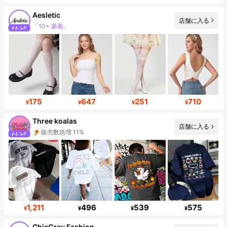
Aesletic
店舗に入る
フォロワー数急増 363%
175
647
251
710
¥
¥
¥
¥
Three koalas
店舗に入る
フォロワー 83K
1,211
496
539
575
¥
¥
¥
¥
ChicGrav Fashion