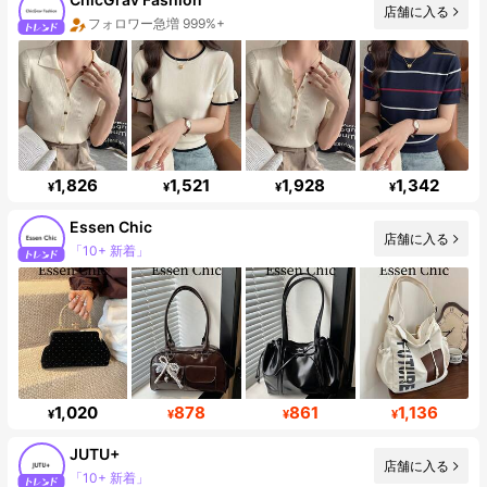
店舗に入る
売上高999%アップ
1,826
1,521
1,928
1,342
¥
¥
¥
¥
Essen Chic
店舗に入る
フォロワー数急増 92%
1,020
878
861
1,136
¥
¥
¥
¥
JUTU+
店舗に入る
フォロワー 18K