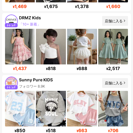
1,469
1,675
1,378
1,660
¥
¥
¥
¥
DRMZ Kids
店舗に入る
フォロワー数急増 33%
1,437
818
688
2,517
¥
¥
¥
¥
Sunny Pure KIDS
店舗に入る
フォロワー 8.9K
850
518
663
706
¥
¥
¥
¥