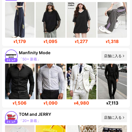
1,179
1,095
1,277
1,318
¥
¥
¥
¥
Manfinity Mode
店舗に入る
フォロワー 252K
1,506
1,090
4,980
7,113
¥
¥
¥
¥
TOM and JERRY
店舗に入る
フォロワー 233K