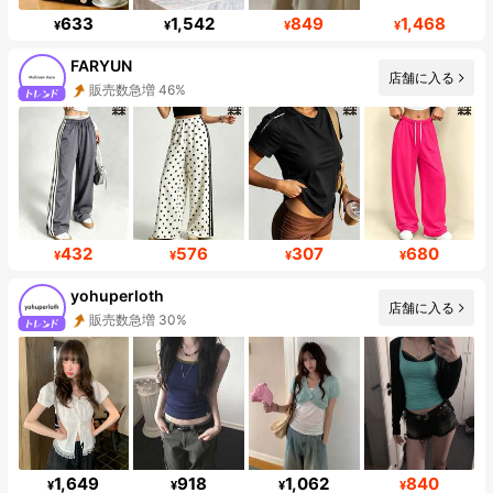
633
1,542
849
1,468
¥
¥
¥
¥
FARYUN
店舗に入る
フォロワー数急増 399%
432
576
307
680
¥
¥
¥
¥
yohuperloth
店舗に入る
フォロワー数急増 40%
1,649
918
1,062
840
¥
¥
¥
¥