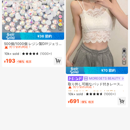
30
¥36 節約
#3 ベストセラー
に ホーム＆リビング
売り切れ間近！
500個/1000個 レジン製DIYジェリ
ーフラットバックラインストーン 小
#3 ベストセラー
#3 ベストセラー
に ホーム＆リビング
に ホーム＆リビング
さな丸型ラインストーン ミニ装飾ア
売り切れ間近！
売り切れ間近！
10k+ sold
(1000+)
クセサリー スマホケース、カップ、
#3 ベストセラー
に ホーム＆リビング
193
靴、ブーツ、衣類装飾、ハンドメイ
¥
-16%
概算
6
売り切れ間近！
ドDIYアイドル応援ファン、ネーム
タグ用
¥70 節約
MOREGETS BEAUTY
#1 ベストセラー
モスク 女性用タンクトップ&キャミス
売り切れ間近！
取り外し可能なパッド付きレースキ
ャミソール、多用途ノースリーブア
#1 ベストセラー
#1 ベストセラー
モスク 女性用タンクトップ&キャミス
モスク 女性用タンクトップ&キャミス
ンダーシャツ、女性向け、新学期、
売り切れ間近！
売り切れ間近！
10k+ sold
(1000+)
クリスマス、春節、カジュアルホワ
#1 ベストセラー
モスク 女性用タンクトップ&キャミス
691
イトサマー、シック&エレガント
¥
-9%
概算
売り切れ間近！