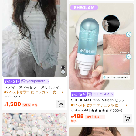
yohuperloth
レディース 2点セット スリムフィッ
ト セミシアー スパゲッティストラッ
#2 ベストセラー
に エレガント 女性用ツーピース衣装
SHEGLAM
プ ストライプ キャミソールトップ
700+ sold
エレガント
SHEGLAM Press Refresh セッティ
1,580
ングスプレー 女性と女の子のための
¥
-21%
概算
#1 ベストセラー
ナチュラル 設定スプレー
ブランドビューティーコスメメイク
6.7k+ sold
(1000+)
アップ
488
¥
-6%
残り2日
概算