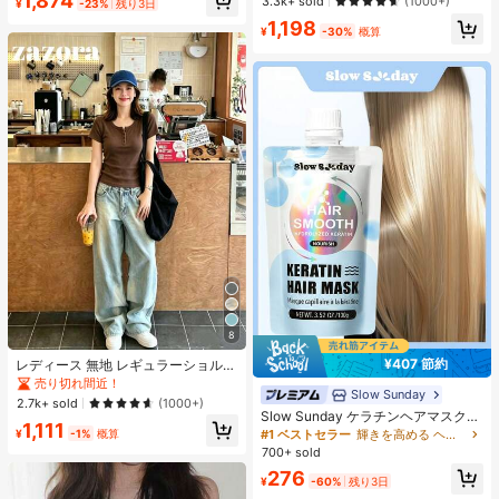
1,874
お出かけ
3.3k+ sold
(1000+)
¥
-23%
残り3日
分用、ギフトにも最適、パーティ
1,198
ー、デート、結婚式などのあらゆる
¥
-30%
概算
シーンで使用可能
8
¥407 節約
レディース 無地 レギュラーショルダ
ー 半袖Tシャツ ラウンドネック スリ
売り切れ間近！
Slow Sunday
ムフィット 美シルエット 伸縮性 軽
2.7k+ sold
(1000+)
量 通気性 快適 夏用 万能 オールマッ
Slow Sunday ケラチンヘアマスク、
1,111
チ トップス
ケラチン、タンパク質豊富な成分、
¥
-1%
概算
#1 ベストセラー
輝きを高める ヘアトリートメント
強力な保湿、髪の補修と強化、すべ
700+ sold
ての髪質に対応、バケーション、ビ
276
ーチ、旅行の必需品、夏のヘアケア
¥
-60%
残り3日
に最適