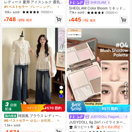
レディース 夏用 アイスシルク 通気
SHEGLAM
性 ランニングパンツ、速乾 軽量 ス
#1 ベストセラー
プレーン レディースパンツ
SHEGLAM Color Bloom リキッドチ
ポーツパンツ ジッパーポケット & ウ
10k+ sold
ークマット仕上げ-Love Cake チー
(1000+)
7.1k+ sold
(1000+)
エストバンド付き フィットネス & ジ
ク 女性と女の子のためのブランドビ
748
ョギング用 ブラック、アスレジャー
445
ューティーコスメメイクアップ
¥
-21%
概算
¥
-1%
概算
6
¥570 節約
¥511 節約
韓国風 ブラウス レディース
国内発送
JUDYDOLL Flagship Store
夏 ドット柄 フェイクレイヤード 半
#6 ベストセラー
ゆるい 女性用ブラウス
JUDYDOLL 9g 2in1 ハイライター&
袖 パフスリーブ レース切替 リボン
1.5k+ sold
コントアーパレット、マット&シマ
高リピート率
売り切れ間近！
デザイン 細見え フェミニン デート
ーブラッシュパレット、初心者、自