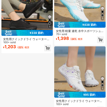
5
¥438 節約
5
女性用 軽量 速乾 水中スポーツシュ
¥338 節約
ーズ、アクアソックス、マルチパー
70+ sold
パスソックスシューズ
1,398
女性用クイックドライ ウォータース
¥
-24%
概算
ポーツシューズ 1ペア、アウトドア
100+ sold
アクティビティやフィットネスに適
1,203
¥
-22%
概算
しています
5
¥95 節約
女性用クイックドライ ウォータース
ポーツシューズ 1ペア、アウトドア
100+ sold