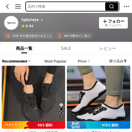
店内で検索
fgkjxieye
フォロー
66 フォロワー
4.90
3.9K 件が最近販売されました
466 回数目のご購入
商品一覧
SALE
レビュー
絞り込み
Recommended
Most Popular
Price
5
¥63 節約
¥153 節約