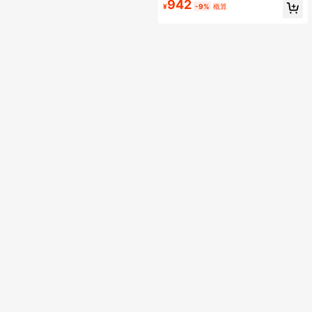
アクティビティやフィットネスに適
942
¥
-9%
概算
しています