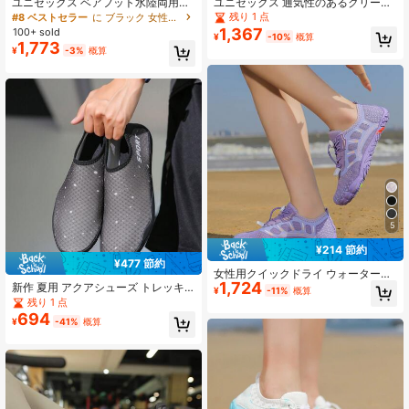
ユニセックス ベアフット水陸両用シ
ユニセックス 通気性のあるクリーク
ューズ、調整可能なバックル、通気
シューズ、水泳、ビーチハイキン
残り 1 点
#8 ベストセラー
に ブラック 女性用ウォーターシューズ
性抜群 クイック ドライ 滑り止め、
グ、アウトドアアクティビティ、室
1,367
100+ sold
¥
-10%
概算
夏のビーチウォーキング/プールスイ
内フィットネス、ヨガ、トレッドミ
1,773
¥
-3%
概算
ミング/アウトドアアクティビティに
ル、デッドリフト、その他のエアロ
適しています
ビクス運動に適しています
5
¥214 節約
¥477 節約
女性用クイックドライ ウォータース
1,724
ポーツシューズ 1ペア、アウトドア
新作 夏用 アクアシューズ トレッキ
¥
-11%
概算
アクティビティやフィットネスに適
ング、水泳、ウォータースポーツ、
残り 1 点
しています
アウトドア メンズ & レディース ビー
694
¥
-41%
概算
チシューズ、スポーツ、フィットネ
ス、釣りにも適しています