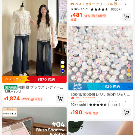
ングスプレー 女性と女の子のための
#1 ベストセラー
ナチュラル 設定スプレー
ブランドビューティーコスメメイク
6.8k+ sold
(1000+)
アップ
481
¥
-8%
過去8時間
概算
30
¥570 節約
¥39 節約
韓国風 ブラウス レディース
国内発送
#3 ベストセラー
に ホーム＆リビング
夏 ドット柄 フェイクレイヤード 半
1.6k+ sold
売り切れ間近！
500個/1000個 レジン製DIYジェリ
袖 パフスリーブ レース切替 リボン
1,874
ーフラットバックラインストーン 小
#3 ベストセラー
#3 ベストセラー
に ホーム＆リビング
に ホーム＆リビング
¥
-23%
残り2日
デザイン 細見え フェミニン デート
さな丸型ラインストーン ミニ装飾ア
お出かけ
売り切れ間近！
売り切れ間近！
10k+ sold
(1000+)
クセサリー スマホケース、カップ、
#3 ベストセラー
に ホーム＆リビング
190
靴、ブーツ、衣類装飾、ハンドメイ
¥
-17%
概算
売り切れ間近！
ドDIYアイドル応援ファン、ネーム
タグ用