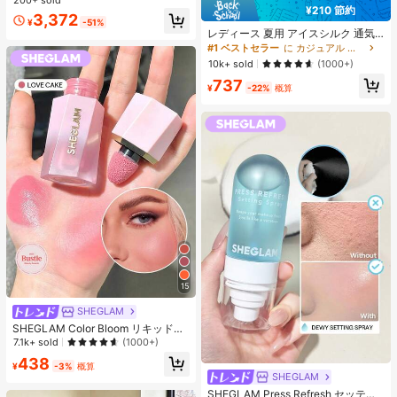
ルドスタイル ロングスカート 3点セ
¥210 節約
3,372
ット UVカット 軽量 通気性 袖付き
¥
-51%
ヒップカバー効果 通気性抜群 サイズ
レディース 夏用 アイスシルク 通気
豊富
性 ランニングパンツ、速乾 軽量 ス
#1 ベストセラー
に カジュアル カジュアルパンツ
ポーツパンツ ジッパーポケット & ウ
10k+ sold
(1000+)
エストバンド付き フィットネス & ジ
737
ョギング用 ブラック、アスレジャー
¥
-22%
概算
15
SHEGLAM
SHEGLAM Color Bloom リキッドチ
ークマット仕上げ-Love Cake チー
7.1k+ sold
(1000+)
ク 女性と女の子のためのブランドビ
438
ューティーコスメメイクアップ
¥
-3%
概算
SHEGLAM
SHEGLAM Press Refresh セッティ