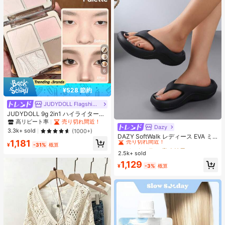
6
¥528 節約
JUDYDOLL Flagship Store
JUDYDOLL 9g 2in1 ハイライター&
コントアーパレット、マット&シマ
高リピート率
売り切れ間近！
Dazy
#2 ベストセラー
寮 女性用スリッパ
ーブラッシュパレット、初心者、自
3.3k+ sold
(1000+)
分用、ギフトにも最適、パーティ
売り切れ間近！
DAZY SoftWalk レディース EVA ミ
1,181
ー、デート、結婚式などのあらゆる
ッドヒールプラットフォームビーチ
#2 ベストセラー
#2 ベストセラー
寮 女性用スリッパ
寮 女性用スリッパ
¥
-31%
概算
シーンで使用可能
サンダル - 超軽量、通気性、快適、
2.5k+ sold
売り切れ間近！
売り切れ間近！
滑り止め、柔らかいソール、ミニマ
#2 ベストセラー
寮 女性用スリッパ
1,129
ルデザイン、ビーチ、休暇、家庭で
¥
-3%
概算
売り切れ間近！
の自由時間、デイリー着用に適し、
オールシーズン、スリップオン、無
地、プリントなし