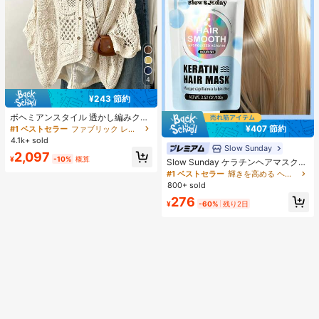
4
¥243 節約
ボヘミアンスタイル 透かし編みクロ
シェ編み Vネック 3/4袖 ルーズ カジ
¥407 節約
#1 ベストセラー
ファブリック レディース軽量カーディガン
ュアル アウター 秋 ビーチ 日よけ カ
4.1k+ sold
バーアップ
Slow Sunday
2,097
¥
-10%
概算
Slow Sunday ケラチンヘアマスク、
ケラチン、タンパク質豊富な成分、
#1 ベストセラー
輝きを高める ヘアトリートメント
強力な保湿、髪の補修と強化、すべ
800+ sold
ての髪質に対応、バケーション、ビ
276
ーチ、旅行の必需品、夏のヘアケア
¥
-60%
残り2日
に最適