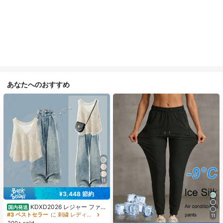
あなたへのおすすめ
11
¥3,448 節約
KDXD2026 レジャー ファッ
国内発送
ション ロングサイズ 夏服 女性 ワイ
#3 ベストセラー
に 刺繍 レディースコーデ
11
ルドスタイル ボア付きトップス ワイ
200+ sold