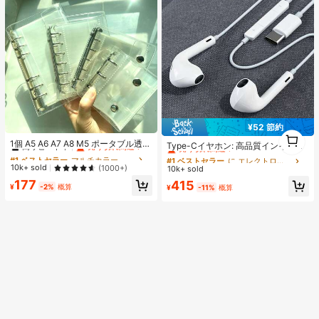
スティックです。バレンタインデー
のカップル撮影に最適なツールで
す。
¥52 節約
#1 ベストセラー
マルチカラー バインダー
1
#1 ベストセラー
に エレクトロニクス
高リピート率
売り切れ間近！
1個 A5 A6 A7 A8 M5 ポータブル透明
1
売り切れ間近！
Type-Cイヤホン: 高品質インイヤー
ルーズリーフバインダー、透明ステ
#1 ベストセラー
#1 ベストセラー
マルチカラー バインダー
マルチカラー バインダー
ヘッドホン、3ボタンインラインコ
#1 ベストセラー
#1 ベストセラー
に エレクトロニクス
に エレクトロニクス
ッカーブック、シールブック、ステ
ントロール内蔵、音楽再生、通話応
高リピート率
高リピート率
売り切れ間近！
売り切れ間近！
10k+ sold
(1000+)
10k+ sold
売り切れ間近！
売り切れ間近！
ッカーブック、写真収納バッグ、フ
答、音量調整が簡単。17/16/15シリ
#1 ベストセラー
マルチカラー バインダー
177
ォトアルバム、貯金プランブック、
#1 ベストセラー
に エレクトロニクス
415
ーズ、Plus、Pro、Pro Maxモデル対
¥
-2%
概算
¥
-11%
概算
高リピート率
売り切れ間近！
プランナー、ノート、オフィス文房
売り切れ間近！
応
具、学用品として使用可能