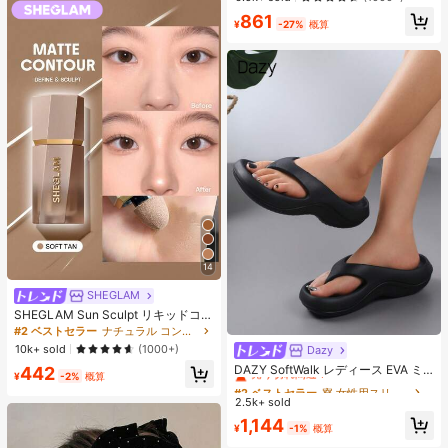
ス、アイロンペーパー、カラフルな
売り切れ間近！
861
キーチェーン、装飾アクセサリー、
¥
-27%
概算
ハンギングロープ付き、DIY愛好家
がDIYパズル、バレンタインデーギ
フト、誕生日ギフトを手作りできま
す。
14
SHEGLAM
SHEGLAM Sun Sculpt リキッドコン
ター-Soft Tan ノーズシャドウ シェ
#2 ベストセラー
ナチュラル コントゥア＆ブロンザー
ーディング 女性と女の子のためのブ
10k+ sold
(1000+)
Dazy
#2 ベストセラー
寮 女性用スリッパ
ランドビューティーコスメメイクア
売り切れ間近！
DAZY SoftWalk レディース EVA ミ
442
ップ
¥
-2%
概算
ッドヒールプラットフォームビーチ
#2 ベストセラー
#2 ベストセラー
寮 女性用スリッパ
寮 女性用スリッパ
サンダル - 超軽量、通気性、快適、
2.5k+ sold
売り切れ間近！
売り切れ間近！
滑り止め、柔らかいソール、ミニマ
#2 ベストセラー
寮 女性用スリッパ
1,144
ルデザイン、ビーチ、休暇、家庭で
¥
-1%
概算
売り切れ間近！
の自由時間、デイリー着用に適し、