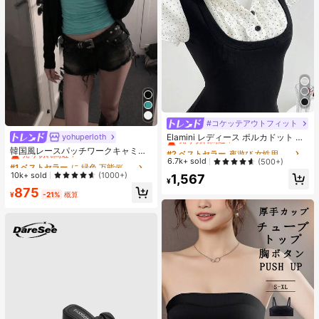
#コケッテアウトフィット
#2 ベストセラー
夜遊び 女性用ブラウス
売り切れ間近！
Elamini レディース ポルカドット パ
yohuperloth
#1 ベストセラー
に 緑色 万能デイリートップス
ッチワーク レーストリム 配色 ウエ
#2 ベストセラー
#2 ベストセラー
夜遊び 女性用ブラウス
夜遊び 女性用ブラウス
売り切れ間近！
韓国風レースパッチワークキャミソ
スト ショートスリーブ トップス 夏
ールタンクトップ、Y2Kエステティ
売り切れ間近！
売り切れ間近！
6.7k+ sold
(500+)
#1 ベストセラー
#1 ベストセラー
に 緑色 万能デイリートップス
に 緑色 万能デイリートップス
用
ック、ストリートウェアカジュアル
#2 ベストセラー
夜遊び 女性用ブラウス
売り切れ間近！
売り切れ間近！
10k+ sold
(1000+)
1,567
サマー
¥
売り切れ間近！
#1 ベストセラー
に 緑色 万能デイリートップス
875
¥
-21%
概算
売り切れ間近！