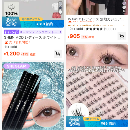
14
#1 ベストセラー
作物 レディース軽量カーディガン
売り切れ間近！
INAWLY レディース 無地カジュアル
薄手カーディガン、春夏用
¥319 節約
#1 ベストセラー
#1 ベストセラー
作物 レディース軽量カーディガン
作物 レディース軽量カーディガン
売り切れ間近！
売り切れ間近！
10k+ sold
(1000+)
#ロマンティックカントリー
#1 ベストセラー
作物 レディース軽量カーディガン
905
¥
-1%
概算
SHEIN MOD レディース ホワイト 夏
売り切れ間近！
用 かわいい エレガント ティーパー
売り切れ間近！
ティー レース パフスリーブ シング
1k+ sold
ルブレスト ブラウス、ヴィンテージ
1,200
コートスタイル クロップトップ、ピ
¥
-21%
概算
ーターパンカラー Y2K
¥69 節約
#7 ベストセラー
に つけまつげ & 接着剤