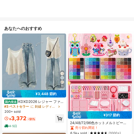
あなたへのおすすめ
11
¥3,448 節約
KDXD2026 レジャー ファッ
国内発送
ション ロングサイズ 夏服 女性 ワイ
#3 ベストセラー
に 刺繍 レディースコーデ
ルドスタイル ボア付きトップス ワイ
200+ sold
#1 ベストセラー
に ジュエリー製作セット
ルドスタイル ロングスカート 3点セ
¥317 節約
売り切れ間近！
3,372
ット UVカット 軽量 通気性 袖付き
¥
-51%
#1 ベストセラー
#1 ベストセラー
に ジュエリー製作セット
に ジュエリー製作セット
ヒップカバー効果 通気性抜群 サイズ
24/48/72/96色ホットメルトビーズ
4-5日
豊富
クリエイティブクラフトセット、ス
売り切れ間近！
売り切れ間近！
クエアペグボード、多層収納ボック
#1 ベストセラー
に ジュエリー製作セット
6.5k+ sold
(1000+)