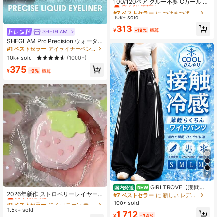
売り切れ間近！
100/120ペア グルー不要 Cカール 自
己接着式クラスターまつげ プレグル
#7 ベストセラー
#7 ベストセラー
に つけまつげ & 接着剤
に つけまつげ & 接着剤
ー 個別まつげクラスター 10-13mm
10k+ sold
売り切れ間近！
売り切れ間近！
ソフト 韓国スタイル つけまつげ セ
#7 ベストセラー
に つけまつげ & 接着剤
313
グメントまつげ
¥
-18%
概算
SHEGLAM
売り切れ間近！
SHEGLAM Pro Precision ウォータ
ープルーフリキッドアイライナー-Bl
#1 ベストセラー
アイライナーペンシル アイライナー
ack 女性と女の子のためのブランド
10k+ sold
(1000+)
ビューティーコスメメイクアップ
375
¥
-9%
概算
8
#1 ベストセラー
に シリコーン ティーンエイジャー向けのノベルティ＆ギャグおもちゃ
GIRLTROVE【期間限
国内発送
NEW
売り切れ間近！
2026年新作 ストロベリーレイヤー
定＆国内即発送】2026春・夏・秋新
#7 ベストセラー
に 新しい レディースパンツ
ケーキ シリコンスクイーズトイ 1
作刺繍入りの軽量でふんわりとした
#1 ベストセラー
#1 ベストセラー
に シリコーン ティーンエイジャー向けのノベルティ＆ギャグおもちゃ
に シリコーン ティーンエイジャー向けのノベルティ＆ギャグおもちゃ
100+ sold
個、厚手&ソフト、学生、誕生日、
ワイドパンツ、女性向けハイウエス
1.5k+ sold
売り切れ間近！
売り切れ間近！
1,712
サプライズ、ホリデー、カップル、
ト。夏のビーチバケーションにぴっ
¥
-34%