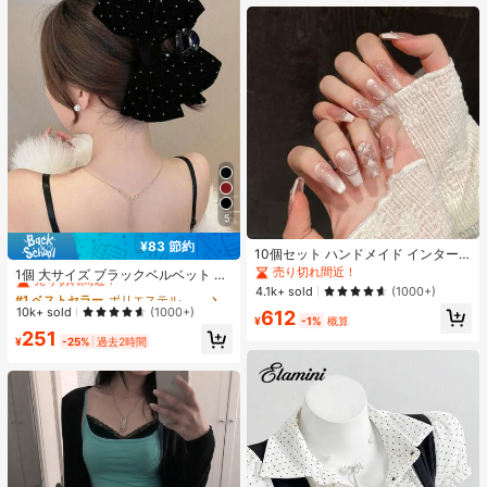
オールシーズン、スリップオン、無
地、プリントなし
5
¥83 節約
10個セット ハンドメイド インター
#1 ベストセラー
ポリエステル 髪の爪
ネットセレブリティ優しいラインス
売り切れ間近！
売り切れ間近！
1個 大サイズ ブラックベルベット リ
トーンラティスフレンチフォークフ
ボン ヘアクリップ クリスタルライン
4.1k+ sold
(1000+)
#1 ベストセラー
#1 ベストセラー
ポリエステル 髪の爪
ポリエステル 髪の爪
ァックスパールピンクキャットアイ
ストーン装飾付き、エレガントな二
売り切れ間近！
売り切れ間近！
10k+ sold
(1000+)
612
ボウ偽ネイル プレスオンネイル ネイ
重レイヤー フロック加工リボン レデ
¥
-1%
概算
ルサプライ ハンドメイドプレスオン
#1 ベストセラー
ポリエステル 髪の爪
251
ィース用
¥
-25%
過去2時間
ネイル
売り切れ間近！