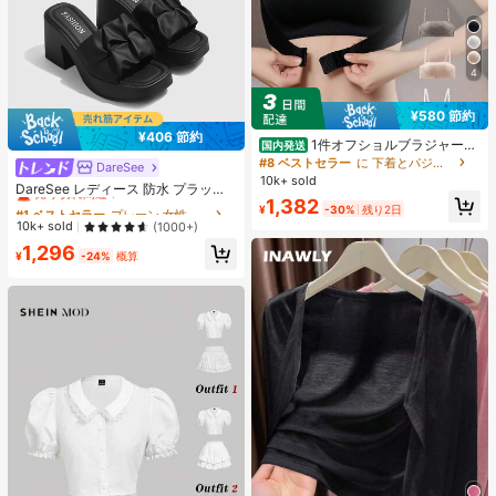
4
¥580 節約
¥406 節約
1件オフショルブラジャー、
国内発送
小胸用アップチューブトップ、 オフ
#8 ベストセラー
に 下着とパジャマ
DareSee
#1 ベストセラー
プレーン 女性用ヒールサンダル
ショルインナー 、脇高 谷間メイク下
10k+ sold
売り切れ間近！
DareSee レディース 防水 プラット
着、A/Bカップノンワイヤーぶらジ
1,382
フォーム 厚底サンダル オープントゥ
ャー
#1 ベストセラー
#1 ベストセラー
プレーン 女性用ヒールサンダル
プレーン 女性用ヒールサンダル
¥
-30%
残り2日
スリッポンシューズ 夏新作 チャンキ
売り切れ間近！
売り切れ間近！
10k+ sold
(1000+)
ーハイヒール Y2Kスタイル 通学向け
#1 ベストセラー
プレーン 女性用ヒールサンダル
1,296
¥
-24%
概算
売り切れ間近！