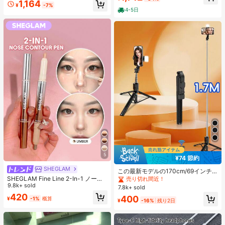
#1 ベストセラー
に シリコーン ティーンエイジャー向けのノベルティ＆ギャグおもちゃ
1,164
クリスマス、ゲーマー、ストレス解
たり
¥
-7%
4-5日
売り切れ間近！
消に最適なギフト
5
¥74 節約
SHEGLAM
この最新モデルの170cm/69インチ
のBluetoothリモコン式セルフィース
SHEGLAM Fine Line 2-In-1 ノーズ
売り切れ間近！
ティック、スマホホルダー、LEDラ
コンター&ハイライトペン-Umber ノ
9.8k+ sold
7.8k+ sold
イト付きは合金素材で作られていま
ーズシャドウ シェーディング 女性と
420
400
¥
-1%
概算
す。ビデオ撮影、ライフレコーディ
女の子のためのブランドビューティ
¥
-16%
残り2日
ング、旅行に適しています。伸縮、
ーコスメメイクアップ
360度回転、スタビライザー、折り
たたみ式の携帯用三脚式セルフィー