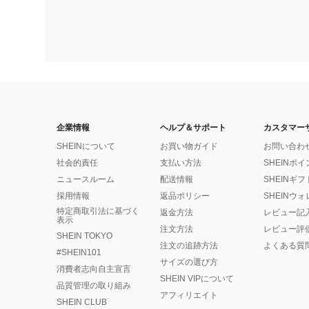
企業情報
ヘルプ＆サポート
カスタマー
SHEINについて
お買い物ガイド
お問い合わ
社会的責任
支払い方法
SHEINポ
ニュースルーム
配送情報
SHEINギ
採用情報
返品ポリシー
SHEINウ
特定商取引法に基づく
返金方法
レビュー記
表示
注文方法
レビュー評
SHEIN TOKYO
注文の追跡方法
よくある質
#SHEIN101
サイズの選び方
消費者志向自主宣言
SHEIN VIPについて
品質管理の取り組み
アフィリエイト
SHEIN CLUB