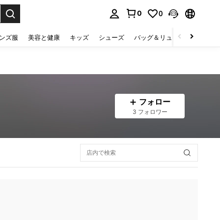
0
0
select.
ンズ服
美容と健康
キッズ
シューズ
バッグ＆リュック
下着＆
フォロー
3 フォロワー