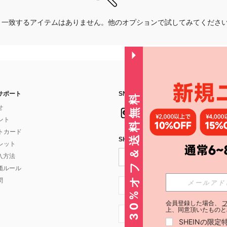
一致するアイテムはありません。他のオプションで試してみてくださ
サポート
SNSフォローはこちら：
30%オフ＆送料無料
せ
イント
フトカード
SHEIN STYLE NEWSを購読する
ォレット
入方法
価ルール
問
JP + 81
会員登録した場合、
上、同意頂いたものと
JP + 81
SHEINの限