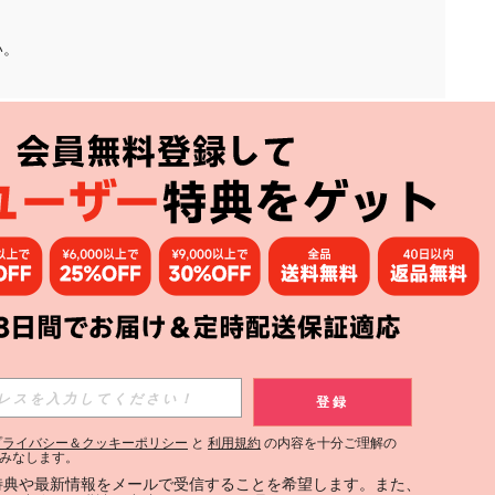
い。
アプリ
購読
登録
登録する
プライバシー＆クッキーポリシー
と
利用規約
の内容を十分ご理解の
みなします。
購読
定特典や最新情報をメールで受信することを希望します。また、