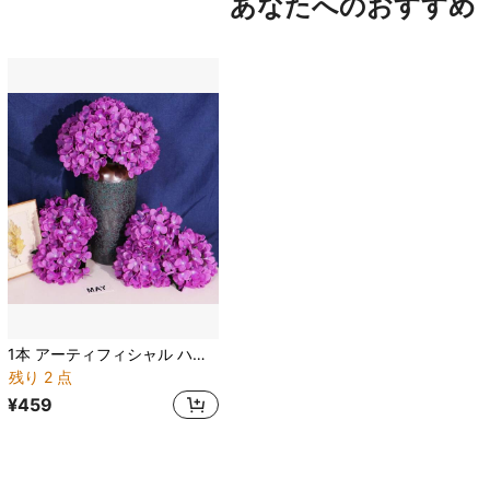
あなたへのおすすめ
1本 アーティフィシャル ハイドランジア 造花ステム、高品質 リアルな シルク フラワーブランチ、DIYウェディングブーケ/パーティーデコレーション/ホームデコレーション(リビング/キッチン/ガーデン)/ホテル/オフィス、秋/ハロウィン/感謝祭/クリスマスデコレーション、リースDIYや贈り物に使えます
残り 2 点
¥459