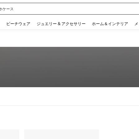
ホケース
 and down arrow keys to navigate search 検索履歴 and 人気ワード. Press Enter to 
ビーチウェア
ジュエリー & アクセサリー
ホーム＆インテリア
メ