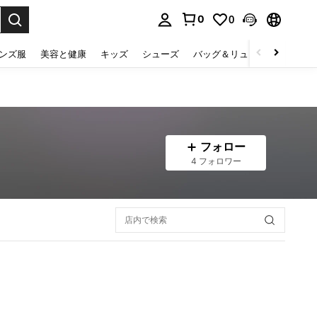
0
0
select.
ンズ服
美容と健康
キッズ
シューズ
バッグ＆リュック
下着＆
フォロー
4 フォロワー