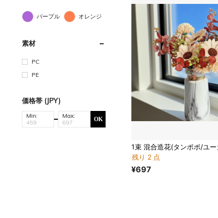
パープル
オレンジ
素材
PC
PE
価格帯 (JPY)
Min:
Max:
OK
残り 2 点
¥697