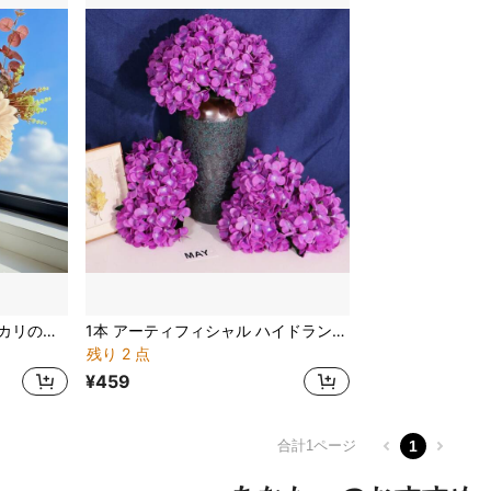
1束 混合造花(タンポポ/ユーカリの葉/菊)、秋の人工花デコレーション、ホーム ウェディング装飾、テーブルトップのセンターピース
1本 アーティフィシャル ハイドランジア 造花ステム、高品質 リアルな シルク フラワーブランチ、DIYウェディングブーケ/パーティーデコレーション/ホームデコレーション(リビング/キッチン/ガーデン)/ホテル/オフィス、秋/ハロウィン/感謝祭/クリスマスデコレーション、リースDIYや贈り物に使えます
残り 2 点
¥459
合計1ページ
1