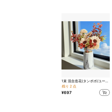
1束 混合造花(タンポポ/ユーカリの葉/菊)、秋の人工花デコレーション、ホーム ウェディング装飾、テーブルトップのセンターピース
残り 2 点
¥697