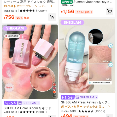
レディース 夏用 アイスシルク 通気
Summer Japanese-style c
国内発送
性 ランニングパンツ、速乾 軽量 ス
ute girl look, Sanrio Hello Kitty simp
300+ sold
#1 ベストセラー
プレーン レディースパンツ
ポーツパンツ ジッパーポケット & ウ
le pattern print, pure cotton sweet-
1,156
10k+ sold
(1000+)
¥
-30%
最終日
エストバンド付き フィットネス & ジ
style T-shirt
756
ョギング用 ブラック、アスレジャー
¥
-20%
概算
15
SHEGLAM
SHEGLAM Press Refresh セッティ
SHEGLAM
ングスプレー 女性と女の子のための
#1 ベストセラー
ナチュラル 設定スプレー
SHEGLAM Color Bloom リキッドチ
ブランドビューティーコスメメイク
6.7k+ sold
(1000+)
ークマット仕上げ-Love Cake チー
7.1k+ sold
(1000+)
アップ
ク 女性と女の子のためのブランドビ
494
¥
-5%
最終日