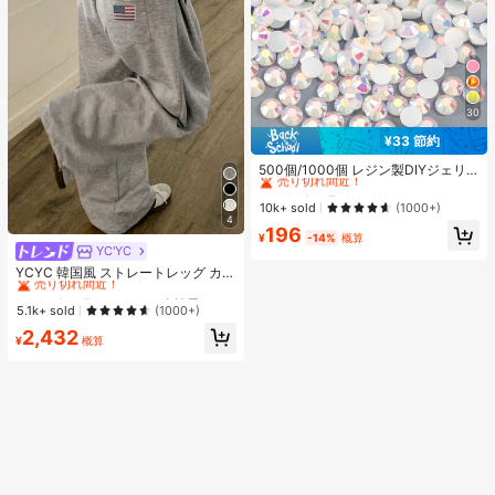
30
¥33 節約
#3 ベストセラー
に ホーム＆リビング
売り切れ間近！
500個/1000個 レジン製DIYジェリ
ーフラットバックラインストーン 小
#3 ベストセラー
#3 ベストセラー
に ホーム＆リビング
に ホーム＆リビング
さな丸型ラインストーン ミニ装飾ア
売り切れ間近！
売り切れ間近！
10k+ sold
(1000+)
クセサリー スマホケース、カップ、
4
#3 ベストセラー
に ホーム＆リビング
196
靴、ブーツ、衣類装飾、ハンドメイ
¥
-14%
概算
売り切れ間近！
ドDIYアイドル応援ファン、ネーム
YC'YC
#1 ベストセラー
デイリー 女性用スウェットパンツ
タグ用
売り切れ間近！
YCYC 韓国風 ストレートレッグ カジ
ュアル ルーズ 万能 スウェットパン
#1 ベストセラー
#1 ベストセラー
デイリー 女性用スウェットパンツ
デイリー 女性用スウェットパンツ
ツ レディース 秋
売り切れ間近！
売り切れ間近！
5.1k+ sold
(1000+)
#1 ベストセラー
デイリー 女性用スウェットパンツ
2,432
¥
概算
売り切れ間近！