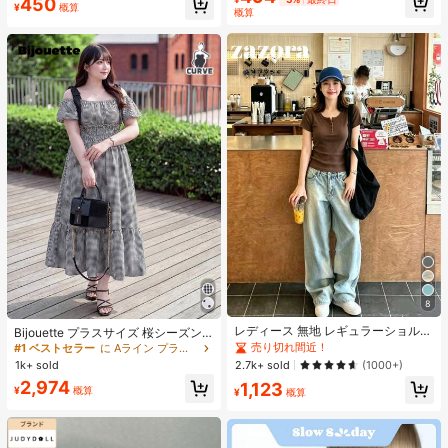
450
ューティーコスメメイクアップ
¥
概算
概算
8
#1 ベストセラー
に Aライン プラスサイズのドレス
レディース 無地 レギュラーショルダ
売り切れ間近！
Bijouette プラスサイズ 桜シーズン
ー 半袖Tシャツ ラウンドネック スリ
終了限定版 ブラック&ホワイト ノー
売り切れ間近！
#1 ベストセラー
#1 ベストセラー
に Aライン プラスサイズのドレス
に Aライン プラスサイズのドレス
ムフィット 美シルエット 伸縮性 軽
スリーブ タイダイドレス バルーンス
1k+ sold
2.7k+ sold
(1000+)
売り切れ間近！
売り切れ間近！
量 通気性 快適 夏用 万能 オールマッ
リーブ ハイウエスト 絞り入り Aライ
#1 ベストセラー
に Aライン プラスサイズのドレス
2,974
1,123
チ トップス
ンスカート
¥
概算
¥
概算
売り切れ間近！