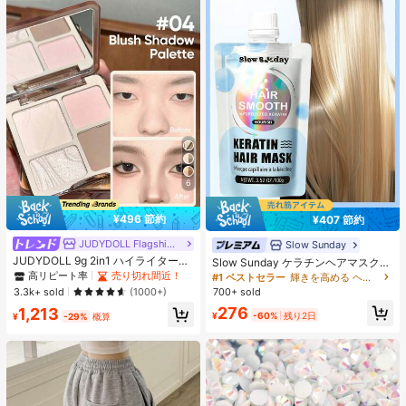
6
¥496 節約
¥407 節約
JUDYDOLL Flagship Store
Slow Sunday
JUDYDOLL 9g 2in1 ハイライター&
Slow Sunday ケラチンヘアマスク、
コントアーパレット、マット&シマ
ケラチン、タンパク質豊富な成分、
高リピート率
売り切れ間近！
#1 ベストセラー
輝きを高める ヘアトリートメント
ーブラッシュパレット、初心者、自
強力な保湿、髪の補修と強化、すべ
3.3k+ sold
700+ sold
(1000+)
分用、ギフトにも最適、パーティ
ての髪質に対応、バケーション、ビ
276
1,213
ー、デート、結婚式などのあらゆる
ーチ、旅行の必需品、夏のヘアケア
¥
-60%
残り2日
¥
-29%
概算
シーンで使用可能
に最適