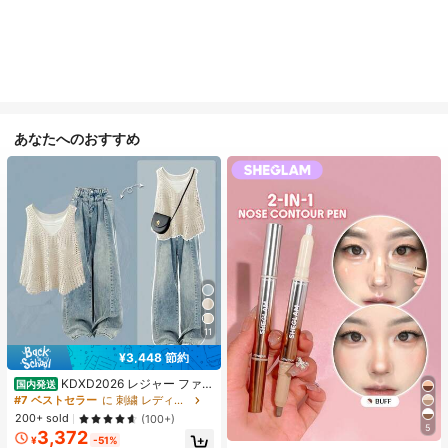
あなたへのおすすめ
11
¥3,448 節約
KDXD2026 レジャー ファッ
国内発送
ション ロングサイズ 夏服 女性 ワイ
#7 ベストセラー
に 刺繍 レディースコーデ
ルドスタイル ボア付きトップス ワイ
200+ sold
(100+)
ルドスタイル ロングスカート 3点セ
5
3,372
ット UVカット 軽量 通気性 袖付き
¥
-51%