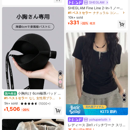
ヒップカバー効果 通気性抜群 サイズ
SHEGLAM
豊富
SHEGLAM Fine Line 2-In-1 ノーズ
コンター&ハイライトペン-Buff ノー
#1 ベストセラー
ナチュラル コントゥア＆ブロンザー
ズシャドウ シェーディング 女性と女
10k+ sold
の子のためのブランドビューティー
331
¥
-22%
概算
コスメメイクアップ
4
小胸向け 6cm極厚パッド 盛
国内発送
りブラ ノンワイヤー 谷間メイク シ
#1 ベストセラー
なし 女性用ブラジャーとブラレット
ームレス ボリュームアップ 美胸フィ
5k+ sold
(1000+)
ット ブラジャー
1,506
¥
-20%
¥273 節約
#3 ベストセラー
に プレーン 無地のカジュアルTシャツ
売り切れ間近！
yohuperloth
#3 ベストセラー
#3 ベストセラー
に プレーン 無地のカジュアルTシャツ
に プレーン 無地のカジュアルTシャツ
レディース 2in1 パッチワーク スリ
ムフィット 多用途 カジュアル 半袖T
売り切れ間近！
売り切れ間近！