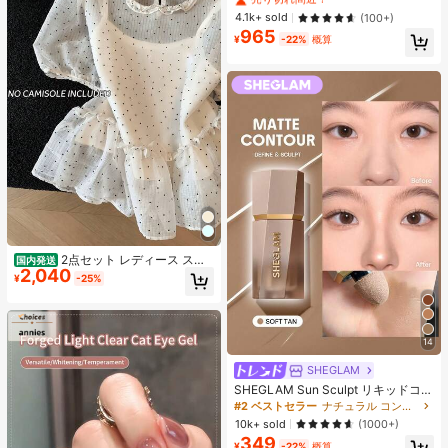
シャツ ブラック 夏用
#3 ベストセラー
に プレーン 無地のカジュアルTシャツ
4.1k+ sold
(100+)
965
売り切れ間近！
¥
-22%
概算
2点セット レディース スイ
国内発送
2,040
ートスタイル 水玉模様 メッシュ フ
¥
-25%
リル パフスリーブ クロップトップ
フレッシュサマー ドールブラウス ト
ップス 半袖 ドット柄 ショート丈 透
け感 シースルー ガーリー 大人可愛
14
い フェミニン 春夏
SHEGLAM
SHEGLAM Sun Sculpt リキッドコン
ター-Soft Tan ノーズシャドウ シェ
#2 ベストセラー
ナチュラル コントゥア＆ブロンザー
ーディング 女性と女の子のためのブ
10k+ sold
(1000+)
ランドビューティーコスメメイクア
349
ップ
¥
-22%
概算