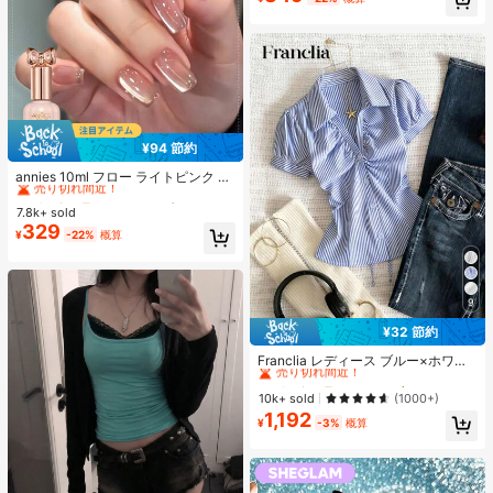
¥94 節約
#1 ベストセラー
に アニーズ ジェルネイルポリッシュ
売り切れ間近！
annies 10ml フロー ライトピンク キ
ャットアイ ジェルネイルポリッシュ
#1 ベストセラー
#1 ベストセラー
に アニーズ ジェルネイルポリッシュ
に アニーズ ジェルネイルポリッシュ
ウルトラシャイン UVジェル ミラー
7.8k+ sold
売り切れ間近！
売り切れ間近！
グラス キャットマグネットジェル ワ
329
#1 ベストセラー
に アニーズ ジェルネイルポリッシュ
¥
-22%
概算
ニス ネイルサプライ
売り切れ間近！
9
¥32 節約
#1 ベストセラー
に ファブリック 柔らかなオフィスブラウス
売り切れ間近！
Franclia レディース ブルー×ホワイ
ト ストライプ ボタン付きシャーリン
#1 ベストセラー
#1 ベストセラー
に ファブリック 柔らかなオフィスブラウス
に ファブリック 柔らかなオフィスブラウス
グ Vネックシャツ 夏向け エフォート
売り切れ間近！
売り切れ間近！
10k+ sold
(1000+)
レスシック ブラウス 通学・新学期向
1,192
#1 ベストセラー
に ファブリック 柔らかなオフィスブラウス
け 春カジュアル
¥
-3%
概算
売り切れ間近！