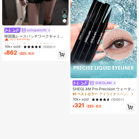
yohuperloth
#1 ベストセラー
に 緑色 万能デイリートップス
売り切れ間近！
韓国風レースパッチワークキャミソ
ールタンクトップ、Y2Kエステティ
#1 ベストセラー
#1 ベストセラー
に 緑色 万能デイリートップス
に 緑色 万能デイリートップス
ック、ストリートウェアカジュアル
売り切れ間近！
売り切れ間近！
10k+ sold
(1000+)
サマー
862
#1 ベストセラー
に 緑色 万能デイリートップス
¥
-22%
概算
売り切れ間近！
SHEGLAM
SHEGLAM Pro Precision ウォータ
ープルーフリキッドアイライナー-Bl
#1 ベストセラー
アイライナーペンシル アイライナー
ack 女性と女の子のためのブランド
10k+ sold
(1000+)
ビューティーコスメメイクアップ
321
¥
-22%
概算