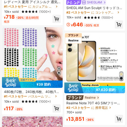
レディース 夏用 アイスシルク 通気
SHEGLAM
性 ランニングパンツ、速乾 軽量 ス
#1 ベストセラー
に カジュアル カジュアルパンツ
SHEGLAM Sun Sculpt リキッドコン
ポーツパンツ ジッパーポケット & ウ
10k+ sold
ター-Soft Tan ノーズシャドウ シェ
(1000+)
#2 ベストセラー
に コントゥア＆ブロンザー
エストバンド付き フィットネス & ジ
ーディング 女性と女の子のためのブ
718
10k+ sold
(1000+)
ョギング用 ブラック、アスレジャー
¥
-20%
過去8時間
ランドビューティーコスメメイクア
概算
646
ップ
¥
-33%
概算
¥39 節約
¥7,820 節約
480枚/12枚、240枚/6枚、40枚/1
枚、フェイススターシール、ハロウ
#1 ベストセラー
バスルーム ツールアクセサリ
Realme
ィン装飾シール、クリスマス装飾シ
10k+ sold
(1000+)
Realme Note 70T 4G SIMフリー携
ール、ペンタグラムシール、カラフ
帯電話 4GB+64GB/4GB+128GB/4G
117
ルな装飾シール、パーティー・ホリ
#2 ベストセラー
に 携帯電話
¥
-25%
B+256GB グローバル版 4G LTE、A
デー写真装飾用、フェイス装飾シー
700+ sold
ndroid 15 スマートフォン、50MP AI
ル、パーティー装飾シール、ルーム
13,851
カメラ、90Hz ディスプレイ モバイ
デコレーション、バニティ、寝室、
¥
-36%
ルフォン プラスライト、6000mAh
旅行、旅行必需品、装飾アクセサリ
大容量バッテリー、15W 急速充電、