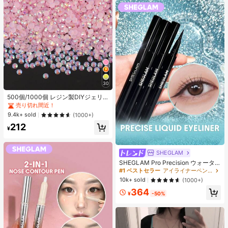
ー、経済的で実用的、ストッキング
オクタコアチップセット、アダプタ
スタッファー、メイクアップツー
ーなし、ベトナムでSIMロック
ル、手頃な商品、ギフト、ノベルテ
ィ、女性向けギフト、クリスマスギ
フト、エステティック
#3 ベストセラー
に ベストセラーの裁縫用品 アパレル縫製・生地
30
売り切れ間近！
#3 ベストセラー
#3 ベストセラー
に ベストセラーの裁縫用品 アパレル縫製・生地
に ベストセラーの裁縫用品 アパレル縫製・生地
500個/1000個 レジン製DIYジェリ
ーフラットバックラインストーン、
売り切れ間近！
売り切れ間近！
ミニラウンドラインストーン、スマ
#3 ベストセラー
に ベストセラーの裁縫用品 アパレル縫製・生地
9.4k+ sold
(1000+)
ホケース、カップ、靴、ブーツ、衣
売り切れ間近！
212
類装飾、ハンドメイドDIYアイドル
¥
ファン、ネームタグ用
SHEGLAM
SHEGLAM Pro Precision ウォータ
ープルーフリキッドアイライナー-Bl
#1 ベストセラー
アイライナーペンシル アイライナー
ack 女性と女の子のためのブランド
10k+ sold
(1000+)
ビューティーコスメメイクアップ
364
¥
-50%