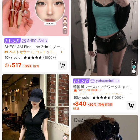
5
SHEGLAM
SHEGLAM Fine Line 2-In-1 ノーズ
コンター&ハイライトペン-Buff ノー
#1 ベストセラー
に コントゥア＆ブロンザー
ズシャドウ シェーディング 女性と女
10k+ sold
(1000+)
の子のためのブランドビューティー
517
コスメメイクアップ
¥
-35%
概算
yohuperloth
#1 ベストセラー
に 緑色 万能デイリートップス
売り切れ間近！
韓国風レースパッチワークキャミソ
ールタンクトップ、Y2Kエステティ
#1 ベストセラー
#1 ベストセラー
に 緑色 万能デイリートップス
に 緑色 万能デイリートップス
ック、ストリートウェアカジュアル
売り切れ間近！
売り切れ間近！
10k+ sold
(1000+)
サマー
840
#1 ベストセラー
に 緑色 万能デイリートップス
¥
-20%
過去8時間
売り切れ間近！
概算