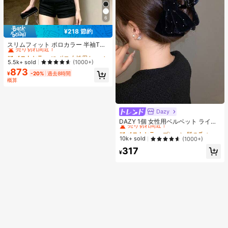
6
¥218 節約
#1 ベストセラー
に ポロ 女性用トップス、ブラウス、Tシャツ
売り切れ間近！
スリムフィット ポロカラー 半袖Tシ
ャツ レディース、ウエストシェイ
#1 ベストセラー
#1 ベストセラー
に ポロ 女性用トップス、ブラウス、Tシャツ
に ポロ 女性用トップス、ブラウス、Tシャツ
プ、エレガント&スリミング カジュ
売り切れ間近！
売り切れ間近！
5.5k+ sold
(1000+)
アル ブラック、オフィスサイレン サ
873
#1 ベストセラー
に ポロ 女性用トップス、ブラウス、Tシャツ
マー
¥
-20%
過去8時間
売り切れ間近！
概算
Dazy
#1 ベストセラー
プレーン 髪の爪
売り切れ間近！
DAZY 1個 女性用ベルベット ライン
ストーン 大きなダブルリボン ヘアク
#1 ベストセラー
#1 ベストセラー
プレーン 髪の爪
プレーン 髪の爪
ロウクリップ、エレガントでかわい
売り切れ間近！
売り切れ間近！
10k+ sold
(1000+)
いファッション、学校、パーティ
#1 ベストセラー
プレーン 髪の爪
317
ー、バレエ、デイリーウェアに最適
¥
売り切れ間近！
なヘアアクセサリー、エレガントな
ヘアクリップ、秋冬のバケーション
アウトフィットに最適