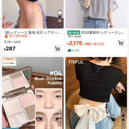
11
#6 ベストセラー
ブラック 髪の爪
売り切れ間近！
1個 レディース 無地 光沢 シアサッカ
2026夏新作 レディースシャ
国内発送
ー リボン ヘアクリップ、エレガント
ツ 日系ナチュラルスタイル ロースタ
70+ sold
#6 ベストセラー
#6 ベストセラー
ブラック 髪の爪
ブラック 髪の爪
なファッション クロークリップ、日
ンドカラー フリルデザイン 半袖トッ
8.2k+ sold
2,176
売り切れ間近！
売り切れ間近！
¥
-30%
残り2日
常使用に適しています (ヘアクロー 1
プス 上品フェミニンゆったりシルエ
#6 ベストセラー
ブラック 髪の爪
287
3cm-15cm)
ット通気性抜群 薄手軽量 肌触り柔ら
¥
4-5日
売り切れ間近！
か 体型カバー着痩せ効果 カジュアル
オフィスカジュアル
6
4