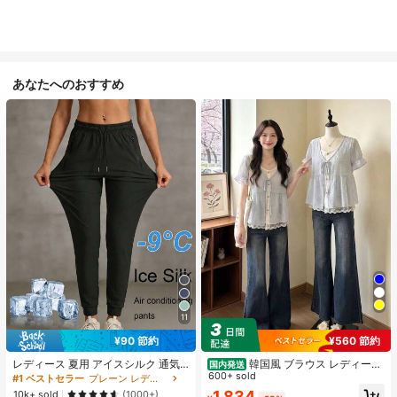
あなたへのおすすめ
11
¥560 節約
¥90 節約
レディース 夏用 アイスシルク 通気
韓国風 ブラウス レディース
国内発送
性 ランニングパンツ、速乾 軽量 ス
夏 ドット柄 フェイクレイヤード 半
600+ sold
#1 ベストセラー
プレーン レディースパンツ
ポーツパンツ ジッパーポケット & ウ
袖 パフスリーブ レース切替 リボン
1,834
10k+ sold
(1000+)