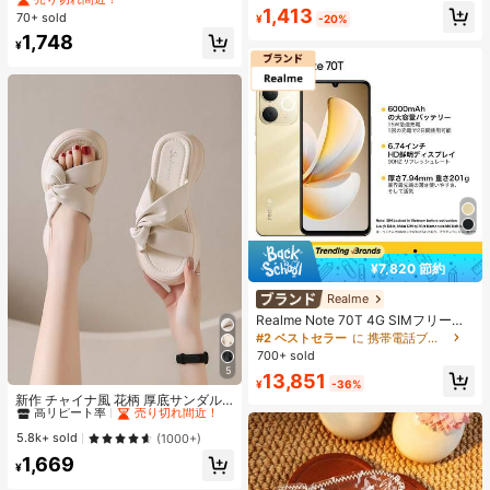
ット ブラジャー
ーアームバッグ ファッション 多用途
1,413
70+ sold
¥
-20%
大容量 通勤 お出かけ デイリー ショ
1,748
ッピング ヴィンテージショルダーバ
¥
ッグ
¥7,820 節約
Realme
Realme Note 70T 4G SIMフリー携
帯電話 4GB+64GB/4GB+128GB/4G
#2 ベストセラー
に 携帯電話ブランド 携帯電話
B+256GB グローバル版 4G LTE、A
700+ sold
ndroid 15 スマートフォン、50MP AI
5
13,851
#1 ベストセラー
ファッショナブル 女性用プラットフォーム&ウェッジサンダル
カメラ、90Hz ディスプレイ モバイ
¥
-36%
ルフォン プラスライト、6000mAh
高リピート率
売り切れ間近！
新作 チャイナ風 花柄 厚底サンダル
大容量バッテリー、15W 急速充電、
レディース 夏用 PUレザー 丈上げ ソ
#1 ベストセラー
#1 ベストセラー
ファッショナブル 女性用プラットフォーム&ウェッジサンダル
ファッショナブル 女性用プラットフォーム&ウェッジサンダル
オクタコアチップセット、アダプタ
フトソール カジュアル スポーツ ビ
高リピート率
高リピート率
売り切れ間近！
売り切れ間近！
5.8k+ sold
(1000+)
ーなし、ベトナムでSIMロック
ーチシューズ
#1 ベストセラー
ファッショナブル 女性用プラットフォーム&ウェッジサンダル
1,669
¥
高リピート率
売り切れ間近！