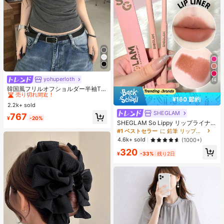
yohuperloth
#1 ベストセラー
に カウルネック 女性用トップス、ブラウス、Tシャツ
14
売り切れ間近！
韓国風フリルオフショルダー半袖T
シャツ、フィットウエストスリミン
#1 ベストセラー
#1 ベストセラー
に カウルネック 女性用トップス、ブラウス、Tシャツ
に カウルネック 女性用トップス、ブラウス、Tシャツ
¥160 節約
グ多用途トップ カジュアルサマー
2.2k+ sold
売り切れ間近！
売り切れ間近！
SHEGLAM
#1 ベストセラー
に カウルネック 女性用トップス、ブラウス、Tシャツ
767
¥
-20%
SHEGLAM So Lippy リップライナ
売り切れ間近！
ー-Concrete Jungle リップタトゥー
#1 ベストセラー
に 鉛筆 リップライナー
女性と女の子のためのブランドビュ
4.6k+ sold
(1000+)
ーティーコスメメイクアップ
320
¥
-33%
残り2日