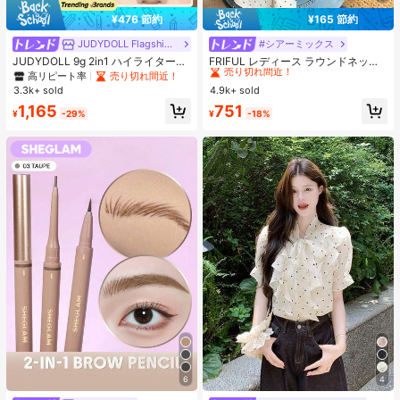
¥476 節約
¥165 節約
JUDYDOLL Flagship Store
#シアーミックス
#3 ベストセラー
長い 女性用Tシャツ
売り切れ間近！
JUDYDOLL 9g 2in1 ハイライター&
FRIFUL レディース ラウンドネック
コントアーパレット、マット&シマ
バックポルカドット柄 ファブリック
高リピート率
売り切れ間近！
#3 ベストセラー
#3 ベストセラー
長い 女性用Tシャツ
長い 女性用Tシャツ
ーブラッシュパレット、初心者、自
切り替え リボンストラップ装飾 透か
3.3k+ sold
4.9k+ sold
売り切れ間近！
売り切れ間近！
分用、ギフトにも最適、パーティ
しデザイン セクシー スウィート Tシ
#3 ベストセラー
長い 女性用Tシャツ
1,165
751
ー、デート、結婚式などのあらゆる
ャツ
¥
-29%
¥
-18%
売り切れ間近！
シーンで使用可能
6
4