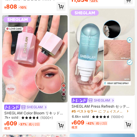
¥
-23%
エストバンド付き フィットネス & ジ
デザイン 細見え フェミニン デート
808
ョギング用 ブラック、アスレジャー
お出かけ
¥
-10%
15
SHEGLAM
SHEGLAM Press Refresh セッティ
SHEGLAM
ングスプレー 女性と女の子のための
#5 ベストセラー
に フェイスメイク
SHEGLAM Color Bloom リキッドチ
ブランドビューティーコスメメイク
6.6k+ sold
(1000+)
ークマット仕上げ-Love Cake チー
7k+ sold
(1000+)
アップ
ク 女性と女の子のためのブランドビ
609
609
¥
-42%
残り2日
¥
-37%
残り2日
ューティーコスメメイクアップ
概算
概算