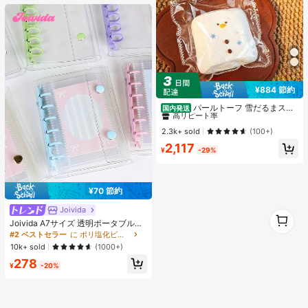
¥884 節約
#4 ベストセラー
に シリコーン 子供用フィジェットトイ
高リピート率
パールトーフ 雪だるまスク
国内発送
イーズ スフレ 水感スクイーズ ペン
#4 ベストセラー
#4 ベストセラー
に シリコーン 子供用フィジェットトイ
に シリコーン 子供用フィジェットトイ
ダントストレス解消玩具 すくいーず
高リピート率
高リピート率
2.3k+ sold
(100+)
おもちゃ 押して抑えつつあった感情
#4 ベストセラー
に シリコーン 子供用フィジェットトイ
2,117
を解放 めろじょいスクイーズ、スク
¥
-29%
高リピート率
イーズ>ミ ズ カン スクイ ー、 水系
スクイーズ、 水スクイーズ、 みずか
んすくいーず、 スクイーズ>カピバ
ラ、 誕生日、 スクイーズ水感、 す
¥70 節約
いかんすくいーず、高品質 すくいー
ずめろじょい
Joivida
1
Joivida A7サイズ 透明ポータブルフ
1
ァイルフォルダー ダブルスナップ
#2 ベストセラー
に ポリ塩化ビニル バインダー
式、写真の保管に最適、フォトアル
10k+ sold
(1000+)
バムとしても使用可能、文房具、ノ
278
ート、ステッカーブック、オフィス
¥
-20%
用品、学校用品、新学期に