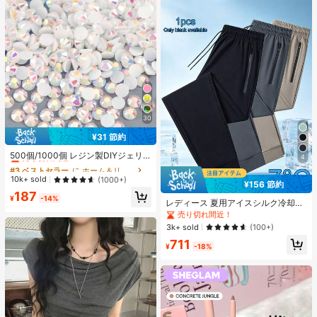
30
¥31 節約
#3 ベストセラー
に ホーム＆リビング
売り切れ間近！
500個/1000個 レジン製DIYジェリ
4
ーフラットバックラインストーン 小
#3 ベストセラー
#3 ベストセラー
に ホーム＆リビング
に ホーム＆リビング
さな丸型ラインストーン ミニ装飾ア
売り切れ間近！
売り切れ間近！
10k+ sold
(1000+)
¥156 節約
クセサリー スマホケース、カップ、
#3 ベストセラー
に ホーム＆リビング
187
靴、ブーツ、衣類装飾、ハンドメイ
¥
-14%
レディース 夏用アイスシルク冷却ジ
売り切れ間近！
ドDIYアイドル応援ファン、ネーム
ョガーパンツ、速乾軽量スポーツパ
タグ用
売り切れ間近！
ンツ、ジッパーポケットとウエスト
3k+ sold
(100+)
バンド付き、フィットネスとランニ
711
ングに適したアスレジャー
¥
-18%