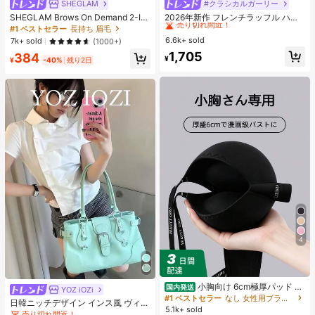
SHEGLAM
#クラシカルガーリー
#1 ベストセラー
ゆるい 女性用ブラウス
売り切れ間近！
SHEGLAM Brows On Demand 2-In-
2026年新作 フレンチラッフル ハー
1アイブロウペンシル-Taupe 眉毛 女
ト ドット柄シフォンブラウス、リボ
#1 ベストセラー
長持ち 眉毛
#1 ベストセラー
#1 ベストセラー
ゆるい 女性用ブラウス
ゆるい 女性用ブラウス
性と女の子のためのブランドビュー
ン付き半袖トップス、秋夏エレガン
6.6k+ sold
売り切れ間近！
売り切れ間近！
7k+ sold
(1000+)
ティーコスメメイクアップ
ト
#1 ベストセラー
ゆるい 女性用ブラウス
1,705
384
¥
¥
-40%
残り2日
売り切れ間近！
4
小胸向け 6cm極厚パッド 盛
国内発送
YOZ iOZi
りブラ ノンワイヤー 谷間メイク シ
#1 ベストセラー
なし 女性用ブラジャーとブラレット
日韓ニッチデザイン インス風 ヴィン
ームレス ボリュームアップ 美胸フィ
5.1k+ sold
テージ レトロ オートバイ柄 アンダ
売り切れ間近！