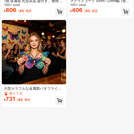
1個 金属製 丸型灰皿 蓋付き、無煙、
マクラメコード 4mm-12mm幅 1巻
防風、防灰。屋内外兼用灰皿、自
100+ sold
パーティー装飾、織物工芸、DIY家庭
100+ sold
宅、オフィスデスク、パティオ、バ
用繊維製品、縫製、ジュエリー装
806
406
¥
-4%
概算
¥
-4%
概算
ルコニーに最適。喫煙者への最適な
飾、パーティー装飾
ギフト
大型カラフルな金属製バタフライウ
ォールデコレーション、電気不要。
残り 7 点
金属製バタフライウォールアート、
731
¥
-4%
概算
ガーデン、リビングルーム、寝室、
キッチン、ダイニングルーム、ポー
チ、パティオ、バーの壁の装飾、外
壁、玄関、窓掛け、壁彫刻に適して
います。