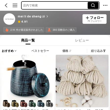
店内で検索
mei li de sheng zi
フォロー
75 フォロワー
4.91
2.1K 件が最近販売されました
393 回数目のご購入
商品一覧
レビュー
おすすめ
ベストセラー
価格
絞り込み