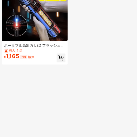
ポータブル高出力 LED フラッシュラ
イト ディスプレイ付き 充電式 ミリ
残り 1 点
タリー戦術的 フラッシュライト 内蔵
1,165
¥
-1%
概算
18650 バッテリー 緊急 スポットライ
ト 超高輝度 キャンプライト ホーム
アウトドア フラッシュライト