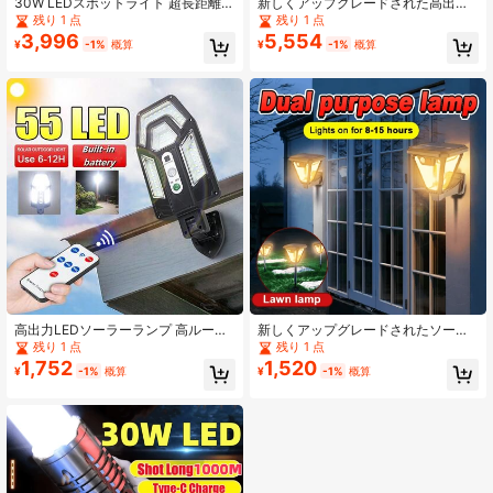
30W LEDスポットライト 超長距離
新しくアップグレードされた高出力
蛍光カラー 戦術的フラッシュライト
強力LEDフラッシュライト、大容量
残り 1 点
残り 1 点
USB充電式 高出力 伸縮ズーム超大型
内蔵バッテリー、非常用スポットラ
3,996
5,554
¥
-1%
概算
¥
-1%
概算
懐中電灯 アルミニウム合金 超大容量
イト、高出力USBチャージング、超
キャンプ ランタン アウトドア ハイ
長距離フラッシュライト、5つの照明
キング 作業用
モード、多用途シーン照明、アウト
ドア、農作業、キャンプ、ポータブ
ル戦術ライト
高出力LEDソーラーランプ 高ルーメ
新しくアップグレードされたソーラ
ン アウトドア 3モード マルチファン
ー式人感センサー付きLEDウォール
残り 1 点
残り 1 点
クション 動体センサー付き 太陽光充
ライト。タングステンフィラメント
1,752
1,520
¥
-1%
概算
¥
-1%
概算
電 誘導ライト 72LED/55LED 2種類
の温かな光、屋外用防水・2WAY(壁
アウトドア ガレージ ハウス フェン
掛け・床置き)仕様、庭、通路、ポー
ス ガーデン ストリートライト デコ
チなどの照明に適しています。
ラティブフラッドライト