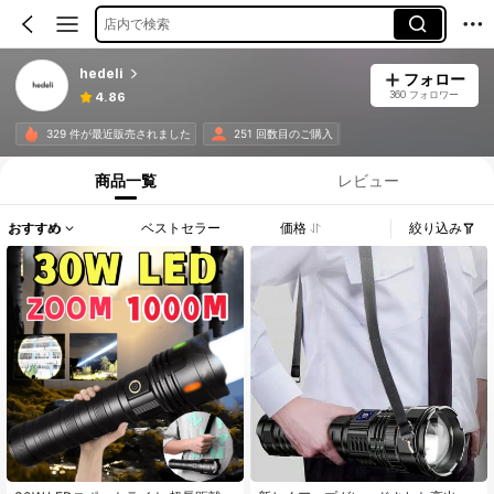
店内で検索
hedeli
フォロー
360 フォロワー
4.86
329 件が最近販売されました
251 回数目のご購入
商品一覧
レビュー
おすすめ
ベストセラー
価格
絞り込み