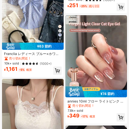
重レイヤー フロック加工リボン レデ
251
売り切れ間近！
ィース用
¥
-25%
残り2日
9
#1 ベストセラー
に ファブリック 柔らかなオフィスブラウス
¥63 節約
売り切れ間近！
#1 ベストセラー
#1 ベストセラー
に ファブリック 柔らかなオフィスブラウス
に ファブリック 柔らかなオフィスブラウス
Franclia レディース ブルー×ホワイ
ト ストライプ ボタン付きシャーリン
売り切れ間近！
売り切れ間近！
グ Vネックシャツ 夏向け エフォート
#1 ベストセラー
に ファブリック 柔らかなオフィスブラウス
10k+ sold
(1000+)
レスシック ブラウス 通学・新学期向
1,161
売り切れ間近！
け 春カジュアル
¥
-5%
概算
#1 ベストセラー
に アニーズ ジェルネイルポリッシュ
¥74 節約
売り切れ間近！
#1 ベストセラー
#1 ベストセラー
に アニーズ ジェルネイルポリッシュ
に アニーズ ジェルネイルポリッシュ
annies 10ml フロー ライトピンク キ
ャットアイ ジェルネイルポリッシュ
売り切れ間近！
売り切れ間近！
ウルトラシャイン UVジェル ミラー
7.8k+ sold
#1 ベストセラー
に アニーズ ジェルネイルポリッシュ
グラス キャットマグネットジェル ワ
349
売り切れ間近！
¥
-17%
概算
ニス ネイルサプライ