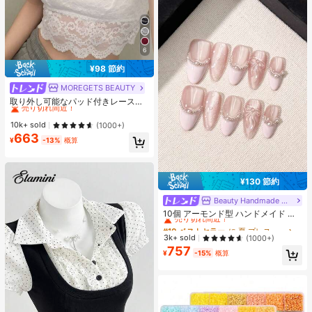
6
¥98 節約
MOREGETS BEAUTY
#1 ベストセラー
モスク 女性用タンクトップ&キャミス
売り切れ間近！
取り外し可能なパッド付きレースキ
ャミソール、多用途ノースリーブア
#1 ベストセラー
#1 ベストセラー
モスク 女性用タンクトップ&キャミス
モスク 女性用タンクトップ&キャミス
ンダーシャツ、女性向け、新学期、
売り切れ間近！
売り切れ間近！
10k+ sold
(1000+)
クリスマス、春節、カジュアルホワ
663
#1 ベストセラー
モスク 女性用タンクトップ&キャミス
イトサマー、シック&エレガント
¥
-13%
概算
売り切れ間近！
¥130 節約
Beauty Handmade Nail
#10 ベストセラー
に 夏 プレスオンネイル
売り切れ間近！
10個 アーモンド型 ハンドメイド ネ
イルステッカー、パーティーや日常
#10 ベストセラー
#10 ベストセラー
に 夏 プレスオンネイル
に 夏 プレスオンネイル
着用に適しています、ピンクシリー
売り切れ間近！
売り切れ間近！
3k+ sold
(1000+)
ズ、リボンパターン、簡単に貼れま
757
#10 ベストセラー
に 夏 プレスオンネイル
す。10個 Y2Kスタイル ハンドメイド
¥
-15%
概算
売り切れ間近！
ネイルステッカー、夏気分、女の子
や女性がフェスティバルや日常着用
に適しています、ネイルアート用
品。ハンドメイド プレスオンネイル