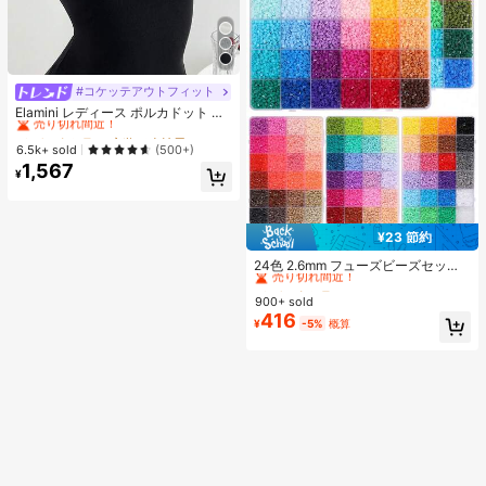
#コケッテアウトフィット
#2 ベストセラー
夜遊び 女性用ブラウス
売り切れ間近！
Elamini レディース ポルカドット パ
ッチワーク レーストリム 配色 ウエ
#2 ベストセラー
#2 ベストセラー
夜遊び 女性用ブラウス
夜遊び 女性用ブラウス
スト ショートスリーブ トップス 夏
売り切れ間近！
売り切れ間近！
6.5k+ sold
(500+)
用
1,567
#2 ベストセラー
夜遊び 女性用ブラウス
¥
売り切れ間近！
¥23 節約
#2 ベストセラー
に ジュエリー製作セット
売り切れ間近！
24色 2.6mm フューズビーズセッ
ト、大人向けピクセルアートDIYパ
#2 ベストセラー
#2 ベストセラー
に ジュエリー製作セット
に ジュエリー製作セット
ズル、フューズビーズハンドメイド
900+ sold
売り切れ間近！
売り切れ間近！
ピクセルアートDIYパズル 3Dパズル
416
#2 ベストセラー
に ジュエリー製作セット
¥
-5%
概算
DIYアイロンビーズハンドメイドク
売り切れ間近！
ラフト、誕生日、バレンタインデ
ー、パーティーギフト、リフィルビ
ーズセット