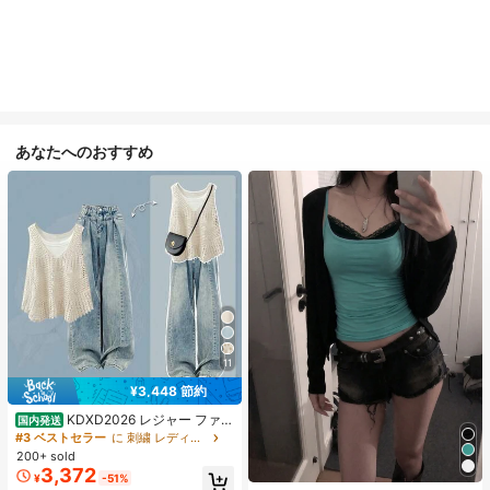
あなたへのおすすめ
11
¥3,448 節約
KDXD2026 レジャー ファッ
国内発送
ション ロングサイズ 夏服 女性 ワイ
#3 ベストセラー
に 刺繍 レディースコーデ
ルドスタイル ボア付きトップス ワイ
200+ sold
ルドスタイル ロングスカート 3点セ
3,372
¥
-51%
#1 ベストセラー
に 緑色 万能デイリートップス
ット UVカット 軽量 通気性 袖付き