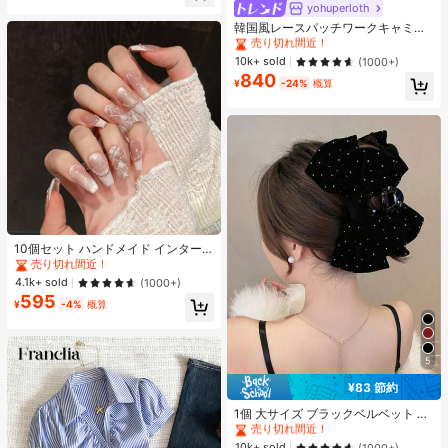
ヒップカバー効果 通気性抜群 サイズ
売り切れ間近！
yohuperloth
豊富
#1 ベストセラー
#1 ベストセラー
に 緑色 万能デイリートップス
に 緑色 万能デイリートップス
韓国風レースパッチワークキャミソ
ールタンクトップ、Y2Kエステティ
売り切れ間近！
売り切れ間近！
ック、ストリートウェアカジュアル
#1 ベストセラー
に 緑色 万能デイリートップス
10k+ sold
(1000+)
サマー
840
売り切れ間近！
¥
-24%
概算
10個セット ハンドメイド インター
ネットセレブリティ優しいラインス
売り切れ間近！
トーンラティスフレンチフォークフ
4.1k+ sold
(1000+)
ァックスパールピンクキャットアイ
595
ボウ偽ネイル プレスオンネイル ネイ
¥
-4%
概算
ルサプライ ハンドメイドプレスオン
ネイル
5
#1 ベストセラー
ポリエステル 髪の爪
¥83 節約
売り切れ間近！
#1 ベストセラー
#1 ベストセラー
ポリエステル 髪の爪
ポリエステル 髪の爪
1個 大サイズ ブラックベルベット リ
ボン ヘアクリップ クリスタルライン
売り切れ間近！
売り切れ間近！
ストーン装飾付き、エレガントな二
#1 ベストセラー
ポリエステル 髪の爪
10k+ sold
(1000+)