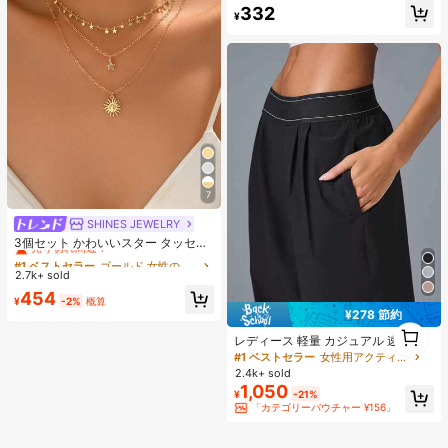
#1 ベストセラー
に モダンシック アクセサリー
332
ップスタイルに適し、デイリーファ
¥
売り切れ間近！
ッションアクセサリー、秋冬ヘアピ
ン、バケーションアウトフィット
7
SHINES JEWELRY
#1 ベストセラー
ゴールド 女性のチェーンネックレス
売り切れ間近！
3個セット かわいいスター タッセル
ネックレス、ミニマリストゴールド
#1 ベストセラー
#1 ベストセラー
ゴールド 女性のチェーンネックレス
ゴールド 女性のチェーンネックレス
太陽ペンダントネックレス、日常
2.7k+ sold
売り切れ間近！
売り切れ間近！
着、バカンス、パーティー、デート
#1 ベストセラー
ゴールド 女性のチェーンネックレス
454
に適したファッションジュエリー、
¥
-2%
概算
売り切れ間近！
ハンドメイド チェーン長さとビーズ
¥278 節約
1
数はランダム
レディース 軽量 カジュアル 速乾 ス
1
ポーツパンツ ポケット付き ゆったり
#1 ベストセラー
女性用アクティブボトムス
通気性 速乾性 エクササイズパンツ
2.4k+ sold
ランニング フィットネス アスレジャ
1,050
¥
-21%
ー向け
「カテゴリーバウチャー ¥156」