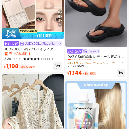
6
¥511 節約
JUDYDOLL Flagship Store
JUDYDOLL 9g 2in1 ハイライター&
Dazy
#2 ベストセラー
ファッショナブル 女性用フリップフロップ
コントアーパレット、マット&シマ
売り切れ間近！
売り切れ間近！
DAZY SoftWalk レディース EVA ミ
ーブラッシュパレット、初心者、自
3.3k+ sold
(1000+)
ッドヒールプラットフォームビーチ
分用、ギフトにも最適、パーティ
#2 ベストセラー
#2 ベストセラー
ファッショナブル 女性用フリップフロップ
ファッショナブル 女性用フリップフロップ
サンダル - 超軽量、通気性、快適、
1,198
ー、デート、結婚式などのあらゆる
2.5k+ sold
売り切れ間近！
売り切れ間近！
¥
-30%
概算
滑り止め、柔らかいソール、ミニマ
シーンで使用可能
#2 ベストセラー
ファッショナブル 女性用フリップフロップ
1,144
ルデザイン、ビーチ、休暇、家庭で
¥
-1%
概算
売り切れ間近！
の自由時間、デイリー着用に適し、
オールシーズン、スリップオン、無
地、プリントなし