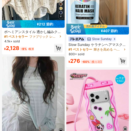
4
¥212 節約
¥407 節約
ボヘミアンスタイル 透かし編みクロ
シェ編み Vネック 3/4袖 ルーズ カジ
#1 ベストセラー
ファブリック レディース軽量カーディガン
Slow Sunday
ュアル アウター 秋 ビーチ 日よけ カ
4.1k+ sold
バーアップ
Slow Sunday ケラチンヘアマスク、
2,128
ケラチン、タンパク質豊富な成分、
¥
-9%
概算
#1 ベストセラー
輝きを高める ヘアトリートメント
強力な保湿、髪の補修と強化、すべ
800+ sold
ての髪質に対応、バケーション、ビ
276
ーチ、旅行の必需品、夏のヘアケア
¥
-60%
残り2日
に最適