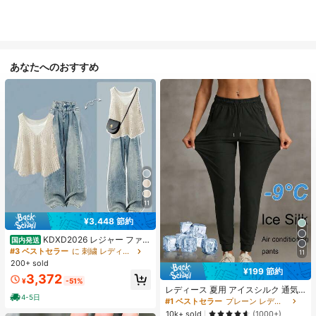
あなたへのおすすめ
11
¥3,448 節約
KDXD2026 レジャー ファッ
国内発送
ション ロングサイズ 夏服 女性 ワイ
#3 ベストセラー
に 刺繍 レディースコーデ
11
ルドスタイル ボア付きトップス ワイ
200+ sold
ルドスタイル ロングスカート 3点セ
¥199 節約
3,372
ット UVカット 軽量 通気性 袖付き
¥
-51%
ヒップカバー効果 通気性抜群 サイズ
レディース 夏用 アイスシルク 通気
4-5日
豊富
性 ランニングパンツ、速乾 軽量 ス
#1 ベストセラー
プレーン レディースパンツ
ポーツパンツ ジッパーポケット & ウ
10k+ sold
(1000+)