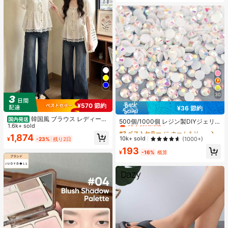
30
¥570 節約
¥36 節約
#3 ベストセラー
に ホーム＆リビング
韓国風 ブラウス レディース
国内発送
売り切れ間近！
500個/1000個 レジン製DIYジェリ
夏 ドット柄 フェイクレイヤード 半
1.6k+ sold
ーフラットバックラインストーン 小
#3 ベストセラー
#3 ベストセラー
に ホーム＆リビング
に ホーム＆リビング
袖 パフスリーブ レース切替 リボン
さな丸型ラインストーン ミニ装飾ア
1,874
売り切れ間近！
売り切れ間近！
10k+ sold
(1000+)
¥
-23%
残り2日
デザイン 細見え フェミニン デート
クセサリー スマホケース、カップ、
お出かけ
#3 ベストセラー
に ホーム＆リビング
193
靴、ブーツ、衣類装飾、ハンドメイ
¥
-16%
概算
売り切れ間近！
ドDIYアイドル応援ファン、ネーム
タグ用