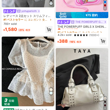
17
yohuperloth
¥75 節約
レディース 2点セット スリムフィッ
ト セミシアー スパゲッティストラッ
#1 ベストセラー
に エレガント 女性用ツーピース衣装
THE POWERPUFF GIRLS
#1 ベストセラー
に カメラ バッグ
プ ストライプ キャミソールトップ
700+ sold
エレガント
売り切れ間近！
THE POWERPUFF GIRLS X SHEIN 1
1,580
個 カートゥーン柄プリント 防水タッ
¥
-21%
概算
#1 ベストセラー
#1 ベストセラー
に カメラ バッグ
に カメラ バッグ
チスクリーン透明ウォータースポー
売り切れ間近！
売り切れ間近！
4.2k+ sold
(1000+)
ツ用スマホバッグ、ラフティング、
#1 ベストセラー
に カメラ バッグ
388
ビーチ、水泳、ボート、カヤック、
¥
-16%
概算
売り切れ間近！
ハイキングに適し、スマホ、カメ
ラ、現金、パスポート、書類を水、
砂、雪、埃から保護、ハート
5
2点セット レディース スイ
国内発送