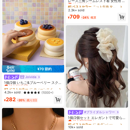
売り切れ間近！
レース三角シームレス下着 女性用 3
枚入り ブレスアップ
#1 ベストセラー
#1 ベストセラー
ニット生地 女性用ブリーフ
ニット生地 女性用ブリーフ
2.3k+ sold
売り切れ間近！
売り切れ間近！
#1 ベストセラー
ニット生地 女性用ブリーフ
709
¥
-24%
概算
売り切れ間近！
¥70 節約
Joivida
#2 ベストセラー
に ティーンエイジャー向けのスクイーズおもちゃ
売り切れ間近！
1個/2個 いちご&ブルーベリー スクイ
ーズ クリームケーキ おもちゃ、スト
#2 ベストセラー
#2 ベストセラー
に ティーンエイジャー向けのスクイーズおもちゃ
に ティーンエイジャー向けのスクイーズおもちゃ
レス解消玩具、ホリデー、誕生日、
売り切れ間近！
売り切れ間近！
4.2k+ sold
(1000+)
クリスマス、パーティーの完璧なギ
#2 ベストセラー
に ティーンエイジャー向けのスクイーズおもちゃ
282
フト
¥
-20%
残り2日
売り切れ間近！
#ブライダルシャワー
#1 ベストセラー
に モダンシック アクセサリー
売り切れ間近！
1個/2個セット エレガントで可愛ら
しい黒メッシュクラウドヘアクリッ
#1 ベストセラー
#1 ベストセラー
に モダンシック アクセサリー
に モダンシック アクセサリー
プ、輝くラインストーンリボン大型
10k+ sold
売り切れ間近！
売り切れ間近！
ヘアクロー、ポニーテール、バンア