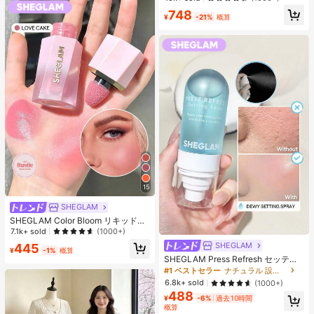
エストバンド付き フィットネス & ジ
748
ョギング用 ブラック、アスレジャー
¥
-21%
概算
15
SHEGLAM
SHEGLAM Color Bloom リキッドチ
ークマット仕上げ-Love Cake チー
7.1k+ sold
(1000+)
ク 女性と女の子のためのブランドビ
SHEGLAM
445
ューティーコスメメイクアップ
¥
-1%
概算
SHEGLAM Press Refresh セッティ
ングスプレー 女性と女の子のための
#1 ベストセラー
ナチュラル 設定スプレー
ブランドビューティーコスメメイク
6.8k+ sold
(1000+)
アップ
488
¥
-6%
過去10時間
概算