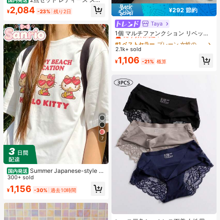
ートスタイル 水玉模様 メッシュ フ
2,084
¥292 節約
¥
-23%
残り2日
リル パフスリーブ クロップトップ
フレッシュサマー ドールブラウス ト
Taya
#1 ベストセラー
プレーン 女性のショルダーバッグ
ップス 半袖 ドット柄 ショート丈 透
売り切れ間近！
1個 マルチファンクション リベット
け感 シースルー ガーリー 大人可愛
ハンドバッグ、ビンテージバイクス
い フェミニン 春夏
#1 ベストセラー
#1 ベストセラー
プレーン 女性のショルダーバッグ
プレーン 女性のショルダーバッグ
タイル リベットデコレーション PU
2.1k+ sold
売り切れ間近！
売り切れ間近！
レザーショルダーバッグ、パンクロ
#1 ベストセラー
プレーン 女性のショルダーバッグ
1,106
ック アンダーアームバッグ、仕事、
¥
-21%
概算
売り切れ間近！
通勤、デート、パーティー、音楽フ
ェスに適しています
7
Summer Japanese-style c
国内発送
ute girl look, Sanrio Hello Kitty simp
300+ sold
le pattern print, pure cotton sweet-
1,156
¥
-30%
過去10時間
style T-shirt
#1 ベストセラー
ニット生地 女性用ブリーフ