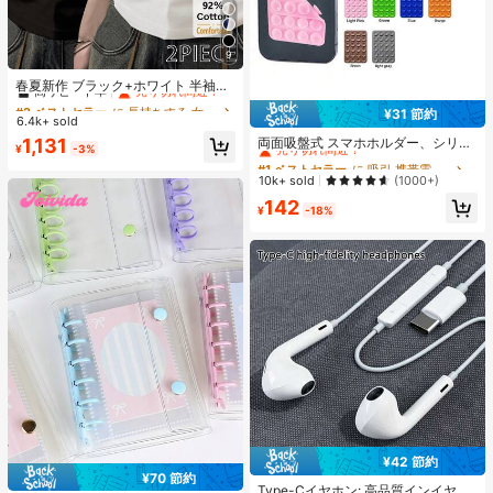
9
#2 ベストセラー
に 長持ちする 女性用トップス、ブラウス、Tシャツ
高リピート率
売り切れ間近！
春夏新作 ブラック+ホワイト 半袖T
シャツ 2枚セット、レディース 無地
#2 ベストセラー
#2 ベストセラー
に 長持ちする 女性用トップス、ブラウス、Tシャツ
に 長持ちする 女性用トップス、ブラウス、Tシャツ
¥31 節約
スリムフィット カジュアルアンダー
6.4k+ sold
#1 ベストセラー
に 吸引 携帯電話ホルダー
高リピート率
高リピート率
売り切れ間近！
売り切れ間近！
シャツ
売り切れ間近！
#2 ベストセラー
に 長持ちする 女性用トップス、ブラウス、Tシャツ
1,131
両面吸盤式 スマホホルダー、シリコ
¥
-3%
ン製 滑り止め 洗える スマートフォ
#1 ベストセラー
#1 ベストセラー
に 吸引 携帯電話ホルダー
に 吸引 携帯電話ホルダー
高リピート率
売り切れ間近！
ンブラケット ステッカー
売り切れ間近！
売り切れ間近！
10k+ sold
(1000+)
#1 ベストセラー
に 吸引 携帯電話ホルダー
142
¥
-18%
売り切れ間近！
¥42 節約
#1 ベストセラー
に エレクトロニクス
¥70 節約
売り切れ間近！
Type-Cイヤホン: 高品質インイヤー