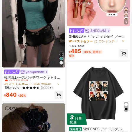
5
SHEGLAM
SHEGLAM Fine Line 2-In-1 ノーズ
コンター&ハイライトペン-Buff ノー
#1 ベストセラー
に コントゥア＆ブロンザー
ズシャドウ シェーディング 女性と女
10k+ sold
の子のためのブランドビューティー
485
¥
-39%
最終日
コスメメイクアップ
概算
yohuperloth
#1 ベストセラー
に 緑色 万能デイリートップス
売り切れ間近！
韓国風レースパッチワークキャミソ
ールタンクトップ、Y2Kエステティ
#1 ベストセラー
#1 ベストセラー
に 緑色 万能デイリートップス
に 緑色 万能デイリートップス
ック、ストリートウェアカジュアル
売り切れ間近！
売り切れ間近！
10k+ sold
(1000+)
サマー
#1 ベストセラー
に 緑色 万能デイリートップス
840
¥
-20%
売り切れ間近！
SixTONES アイドルグルー
国内発送