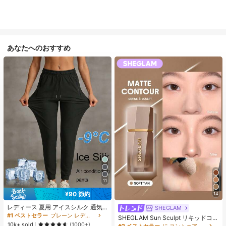
あなたへのおすすめ
11
¥90 節約
14
レディース 夏用 アイスシルク 通気
SHEGLAM
性 ランニングパンツ、速乾 軽量 ス
#1 ベストセラー
プレーン レディースパンツ
SHEGLAM Sun Sculpt リキッドコン
ポーツパンツ ジッパーポケット & ウ
10k+ sold
ター-Soft Tan ノーズシャドウ シェ
(1000+)
#2 ベストセラー
に コントゥア＆ブロンザー