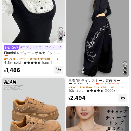
#コケッテアウトフィット
#2 ベストセラー
夜遊び 女性用ブラウス
売り切れ間近！
Elamini レディース ポルカドット パ
ッチワーク レーストリム 配色 ウエ
#2 ベストセラー
#2 ベストセラー
夜遊び 女性用ブラウス
夜遊び 女性用ブラウス
スト ショートスリーブ トップス 夏
売り切れ間近！
売り切れ間近！
6.2k+ sold
(500+)
用
#2 ベストセラー
夜遊び 女性用ブラウス
1,486
¥
売り切れ間近！
#1 ベストセラー
ワイド脚 レディースパンツ
高リピート率
売り切れ間近！
早春/夏 ラインストーン装飾 ルーズ
フィット リラックス ジャズダンス
#1 ベストセラー
#1 ベストセラー
ワイド脚 レディースパンツ
ワイド脚 レディースパンツ
ワイドレッグ カジュアルパンツ レデ
高リピート率
高リピート率
売り切れ間近！
売り切れ間近！
10k+ sold
(1000+)
ィース、レトロアメリカンスタイル
#1 ベストセラー
ワイド脚 レディースパンツ
2,494
ブラック、Y2Kエステティック
¥
高リピート率
売り切れ間近！