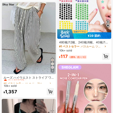
¥39 節約
480枚/12枚、240枚/6枚、40枚/1
枚、フェイススターシール、ハロウ
#1 ベストセラー
バスルーム ツールアクセサリ
ィン装飾シール、クリスマス装飾シ
10k+ sold
ール、ペンタグラムシール、カラフ
117
ルな装飾シール、パーティー・ホリ
¥
-25%
残り3日
デー写真装飾用、フェイス装飾シー
ル、パーティー装飾シール、ルーム
デコレーション、バニティ、寝室、
旅行、旅行必需品、装飾アクセサリ
5
#1 ベストセラー
に カジュアル カジュアルパンツ
ー、経済的で実用的、ストッキング
売り切れ間近！
ルーズ ハイウエスト ストライプ ワ
スタッファー、メイクアップツー
イドレッグパンツ、ドローストリン
ル、手頃な商品、ギフト、ノベルテ
#1 ベストセラー
#1 ベストセラー
に カジュアル カジュアルパンツ
に カジュアル カジュアルパンツ
グ ウエスト、多用途 (ストライプパ
ィ、女性向けギフト、クリスマスギ
10k+ sold
売り切れ間近！
売り切れ間近！
ターンランダム) 春、エフォートレス
フト、エステティック
#1 ベストセラー
に カジュアル カジュアルパンツ
1,357
スタイル
¥
売り切れ間近！