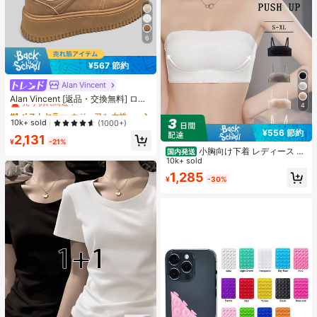
6
¥567 節約
Alan Vincent
#1 ベストセラー
カジュアル 女性のカジュアルシューズ
売り切れ間近！
Alan Vincent [返品・交換無料] ロー
4
カット レースアップシューズ、厚底
#1 ベストセラー
#1 ベストセラー
カジュアル 女性のカジュアルシューズ
カジュアル 女性のカジュアルシューズ
カジュアルスニーカー、快適でファ
売り切れ間近！
売り切れ間近！
10k+ sold
(1000+)
ッショナブル、4.5cm身長アップ、
¥556 節約
#1 ベストセラー
カジュアル 女性のカジュアルシューズ
2,131
小柄な女性向け、アスレジャー
¥
-21%
売り切れ間近！
小胸向け下着 レディース 、
国内発送
脇高UPブラジャー 無地チューブト
10k+ sold
ップ 、ストラップレスカップ付きブ
1,285
¥
-30%
ラ 、取り外し可能な肩紐インナー、
胸ボタンナイトブラ 、滑り止めブラ
トップ 白