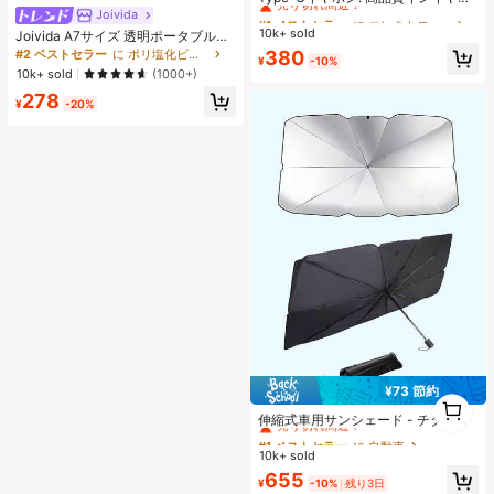
ヘッドホン、3ボタンインラインコ
Joivida
#1 ベストセラー
#1 ベストセラー
に エレクトロニクス
に エレクトロニクス
ントロール内蔵、音楽再生、通話応
10k+ sold
売り切れ間近！
売り切れ間近！
Joivida A7サイズ 透明ポータブルフ
答、音量調整が簡単。17/16/15シリ
ァイルフォルダー ダブルスナップ
#1 ベストセラー
に エレクトロニクス
#2 ベストセラー
に ポリ塩化ビニル バインダー
380
ーズ、Plus、Pro、Pro Maxモデル対
¥
-10%
式、写真の保管に最適、フォトアル
売り切れ間近！
応
10k+ sold
(1000+)
バムとしても使用可能、文房具、ノ
278
ート、ステッカーブック、オフィス
¥
-20%
用品、学校用品、新学期に
¥73 節約
1
#1 ベストセラー
に 自動車
1
売り切れ間近！
伸縮式車用サンシェード - チタンシ
ルバー素材、UVカット、簡単使用・
#1 ベストセラー
#1 ベストセラー
に 自動車
に 自動車
収納、素早い開閉、UV線を遮断、車
10k+ sold
売り切れ間近！
売り切れ間近！
内温度を効果的に下げる、耐久性の
#1 ベストセラー
に 自動車
655
ある軽量設計、フロントウィンドウ
¥
-10%
残り3日