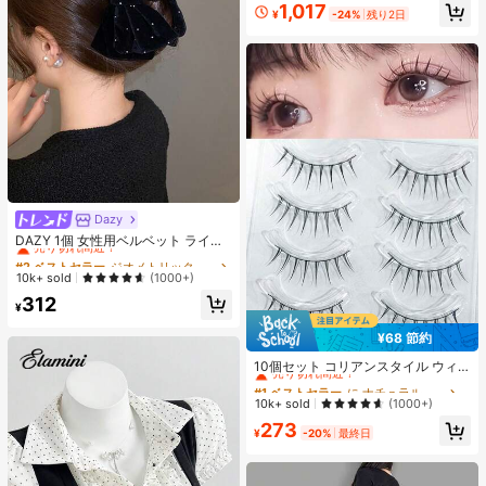
プ 記念デザイン 半袖 メンズ レディ
1,017
¥
-24%
残り2日
ース ゆったり 推し活グッズファン向
け コレクション
Dazy
#2 ベストセラー
ジオメトリック 女性のヘアアクセサリー
売り切れ間近！
DAZY 1個 女性用ベルベット ライン
ストーン 大きなダブルリボン ヘアク
#2 ベストセラー
#2 ベストセラー
ジオメトリック 女性のヘアアクセサリー
ジオメトリック 女性のヘアアクセサリー
ロウクリップ、エレガントでかわい
売り切れ間近！
売り切れ間近！
10k+ sold
(1000+)
いファッション、学校、パーティ
#2 ベストセラー
ジオメトリック 女性のヘアアクセサリー
312
ー、バレエ、デイリーウェアに最適
¥
売り切れ間近！
なヘアアクセサリー、エレガントな
ヘアクリップ、秋冬のバケーション
¥68 節約
#1 ベストセラー
に ナチュラル つけまつげ
アウトフィットに最適
売り切れ間近！
10個セット コリアンスタイル ウィ
スピー 細い つけまつげ 自己接着式
#1 ベストセラー
#1 ベストセラー
に ナチュラル つけまつげ
に ナチュラル つけまつげ
アイライナー付き、透明感と際立つ
売り切れ間近！
売り切れ間近！
10k+ sold
(1000+)
外観
#1 ベストセラー
に ナチュラル つけまつげ
273
¥
-20%
最終日
売り切れ間近！