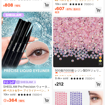
エストバンド付き フィットネス & ジ
ーディング 女性と女の子のためのブ
10k+ sold
808
(1000+)
ョギング用 ブラック、アスレジャー
¥
-10%
ランドビューティーコスメメイクア
607
ップ
¥
-37%
最終日
概算
30
#3 ベストセラー
に ベストセラーの裁縫用品 アパレル縫製・生地
売り切れ間近！
500個/1000個 レジン製DIYジェリ
ーフラットバックラインストーン、
#3 ベストセラー
#3 ベストセラー
に ベストセラーの裁縫用品 アパレル縫製・生地
に ベストセラーの裁縫用品 アパレル縫製・生地
ミニラウンドラインストーン、スマ
売り切れ間近！
売り切れ間近！
9.4k+ sold
(1000+)
ホケース、カップ、靴、ブーツ、衣
SHEGLAM
#3 ベストセラー
に ベストセラーの裁縫用品 アパレル縫製・生地
212
類装飾、ハンドメイドDIYアイドル
¥
SHEGLAM Pro Precision ウォータ
売り切れ間近！
ファン、ネームタグ用
ープルーフリキッドアイライナー-Bl
#1 ベストセラー
アイライナーペンシル アイライナー
ack 女性と女の子のためのブランド
10k+ sold
(1000+)
ビューティーコスメメイクアップ
364
¥
-50%