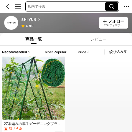
店内で検索
SHI YUN
フォロー
129 フォロワー
4.90
商品一覧
レビュー
絞り込み
Recommended
Most Popular
Price
27本編みの厚手ガーデニングプラン
トトレリスネット、つる性植物、ゴ
残り 4 点
ーヤ、アサガオ、つる性植物に適し