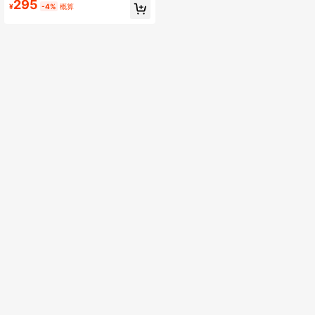
295
¥
-4%
概算
ています