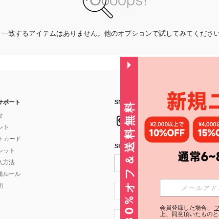
一致するアイテムはありません。他のオプションで試してみてくださ
サポート
SNSフォローはこちら：
30%オフ＆送料無料
せ
イント
フトカード
SHEIN STYLE NEWSを購読する
ォレット
入方法
価ルール
問
JP + 81
会員登録した場合、
上、同意頂いたものと
JP + 81