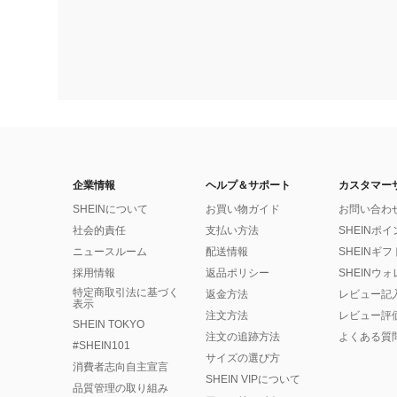
企業情報
ヘルプ＆サポート
カスタマー
SHEINについて
お買い物ガイド
お問い合わ
社会的責任
支払い方法
SHEINポ
ニュースルーム
配送情報
SHEINギ
採用情報
返品ポリシー
SHEINウ
特定商取引法に基づく
返金方法
レビュー記
表示
注文方法
レビュー評
SHEIN TOKYO
注文の追跡方法
よくある質
#SHEIN101
サイズの選び方
消費者志向自主宣言
SHEIN VIPについて
品質管理の取り組み