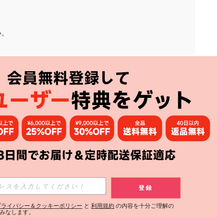
い。
アプリ
購読
登録
登録する
プライバシー＆クッキーポリシー
と
利用規約
の内容を十分ご理解の
みなします。
購読