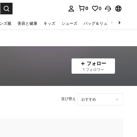
0
0
select.
ンズ服
美容と健康
キッズ
シューズ
バッグ＆リュック
下着＆
フォロー
1 フォロワー
並び替え