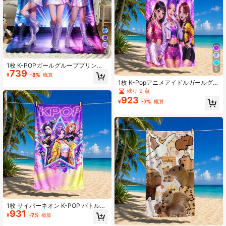
4
1枚 K-POPガールグループプリント
9
739
フランネルブランケット、フランネ
¥
-8%
概算
ル生地製、柔らかく肌に優しい、家
1枚 K-Popアニメアイドルガールグル
庭用エアコンブランケット、昼寝用
ープグラフィックプリントビーチタ
残り 9 点
ブランケット、ベッドシーツとして
オル、複数のパターンとサイズ展
923
使用可能、ピクニック、車、キャン
¥
-7%
概算
開、ソフト速乾、砂よけ、UVカッ
プなどにも適しています。
ト、ビーチ、水泳、旅行、フィット
ネス、バスルームなどに適していま
す
1枚 サイバーネオン K-POP バトルガ
931
ールグループプリント ビーチタオ
¥
-7%
概算
ル、吸水性 速乾性 持ち運び簡単、バ