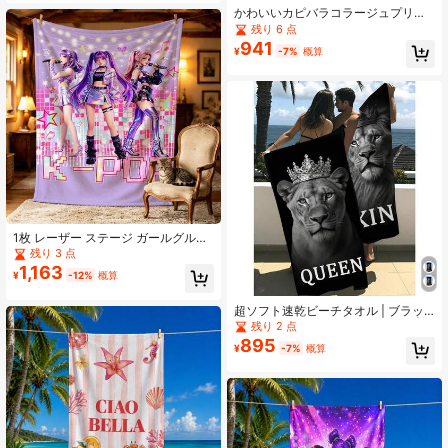
スタオル、プールタオル、フィット
かわいいカピバラコラージュプリン
ネスタオルとして使用可能
トビーチタオル、カピバラ愛好家必
残り 6 点
携、速乾吸水マイクロファイバータ
941
¥
-7%
概算
オル、夏のビーチ、プール、バケー
ションシーンに適しています
1枚 レーザー ステージ ガールグルー
プ プリント ブランケット、フランネ
残り 3 点
ル素材、柔らかく肌に優しい、ソフ
1,163
¥
-12%
概算
ァスロー、ピクニックブランケッ
ト、車用ブランケット、キャンプブ
ランケット、ベッドシーツとして使
超ソフト速乾ビーチタオル | ブラッ
用可能
ク&ホワイト カップルライオン柄 |
残り 2 点
高吸水性、ポータブル&多用途、スイ
895
¥
-7%
概算
ミングタオル、バスタオルとして使
用可能、適応シーン: 夏のビーチ、ス
イミング、旅行、キャンプ、フィッ
トネス