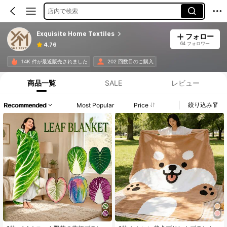
店内で検索
Exquisite Home Textiles
フォロー
64 フォロワー
4.76
14K 件が最近販売されました
202 回数目のご購入
商品一覧
SALE
レビュー
絞り込み
Recommended
Most Popular
Price
#1 ベストセラー
パーティー ソファブランケット、スローブランケット、お昼寝用ブランケット
売り切れ間近！
#1 ベストセラー
#1 ベストセラー
パーティー ソファブランケット、スローブランケット、お昼寝用ブランケット
パーティー ソファブランケット、スローブランケット、お昼寝用ブランケット