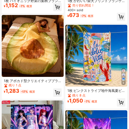
1枚 バイオニック野菜の葉柄ブラン
1枚 かわいい柴犬プリントブランケ
売り切れ間近！
売り切れ間近！
1,152
ケット、フランネル生地製、柔らか
ット、2DFile ソフトフランネル カー
¥
-7%
概算
#1 ベストセラー
パーティー ソファブランケット、スローブランケット、お昼寝用ブランケット
く肌に優しい、快適、ソファベッド
トゥーン犬柄ブランケット、快適な
400+ sold
カバー、ピクニックブランケット、
ソフトソファブランケット、昼寝ブ
売り切れ間近！
673
¥
-7%
概算
車用ブランケット、キャンプブラン
ランケット、小さなスローブランケ
ケット、エアコンブランケット、ペ
ット、ソファ、オフィスに適し、ペ
ットブランケットとして使用可能
ット愛好家への完璧なギフト
1枚 アボカド型クリエイティブブラ
4
ンケット、クリスマスクリエイティ
残り 1 点
ブギフトブランケット、柔らかく快
1,283
1枚 ピンクストライプ地中海風夏ビ
¥
-17%
概算
適、毛羽立ちなし、ベッドブランケ
ーチタオル ロブスター&レモン柄 ソ
残り 8 点
ット、キャンプブランケット、ショ
フト速乾水泳タオル ビーチ、キャン
1,050
ール、ギフトブランケット、お互い
¥
-7%
概算
プ、温泉、ジム、多目的
への完璧なギフト、オールシーズン
使用