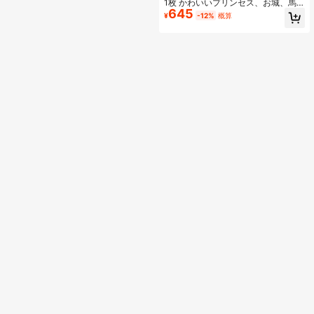
1枚 かわいいプリンセス、お城、馬
645
車、蝶プリント フランネルブランケ
¥
-12%
概算
ット、ソフトなプラッシュ 暖かいス
ロー、寝室、ソファなど多用途、ル
ームデコレーション、誕生日プレゼ
ントに最適