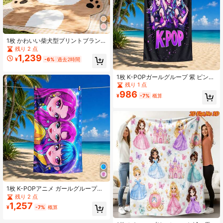
1枚 かわいい柴犬型プリントブラン
ケット、2DFile ソフトフランネル カ
残り 2 点
ートゥーン犬柄ブランケット、快適
1,239
¥
-6%
過去2時間
なソフトソファブランケット、昼寝
用ブランケット、小さなスローブラ
ンケット、ソファ、オフィスに適
1枚 K-POPガールグループ 紫 ピンク
し、ペット愛好家への完璧なギフト
青 プリントビーチタオル、速乾性が
残り 1 点
あり持ち運びが簡単、バスタオル、
986
¥
-7%
概算
プールタオル、ジムタオルとしても
使用可能
1枚 K-POPアニメ ガールグループプ
リント 超極細繊維ビーチタオル、速
残り 2 点
乾性、砂付きにくい、軽量で収納簡
1,257
¥
-7%
概算
単、バスタオル/プールタオル/ジムタ
オルとしても使える多用途