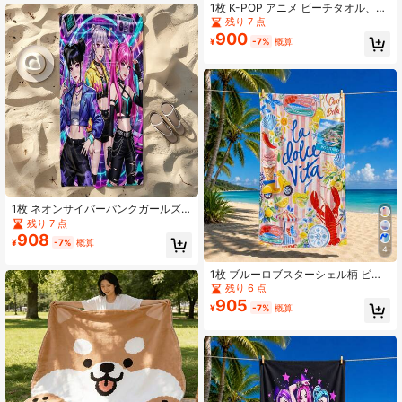
ャンプ、ピクニック用マルチユース
1枚 K-POP アニメ ビーチタオル、韓
スロー
国ポップアイドルガールズグループ
残り 7 点
マイクロファイバー ビーチタオル、
900
¥
-7%
概算
超吸水 速乾 ソフト 砂つきにくい 軽
量タオル、水泳、プール、ビーチ、
旅行、キャンプ、フィットネス、ヨ
ガに適しています
1枚 ネオンサイバーパンクガールズ
グループプリントマイクロファイバ
残り 7 点
ービーチタオル、速乾性、砂付きに
908
¥
-7%
概算
くい、軽量ポータブル、収納簡単、
4
バスタオル/プールタオル/ジムタオル
としても使用可能、多目的
1枚 ブルーロブスターシェル柄 ビー
チタオル、速乾吸水マイクロファイ
残り 6 点
バー生地、バスタオル/プールタオル/
905
¥
-7%
概算
温泉タオル/フィットネスタオルとし
て使用可能、ピクニック、キャン
プ、旅行など他のシーンにも適して
います。