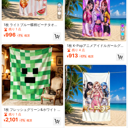
6
1枚 ライトブルー蝶柄ビーチタオ
ル、速乾性と携帯性があり、バスタ
残り 1 点
オル、プールタオル、ジムタオルと
996
¥
-7%
概算
しても使用可能
9
1枚 K-Popアニメアイドルガールグル
ープグラフィックプリントビーチタ
残り 4 点
オル、複数のパターンとサイズ展
913
¥
-17%
概算
開、ソフト速乾、砂よけ・UVカッ
ト、ビーチ、水泳、旅行、フィット
ネス、バスルームなどに最適
1枚 フレッシュグリーン&ホワイト グ
ラデーション ピクセルグリッド ブロ
残り 1 点
ックプリント フランネルブランケッ
2,101
¥
-7%
概算
ト、ソフトで肌に優しい オールシー
ズン エアコンブランケット、寮、キ