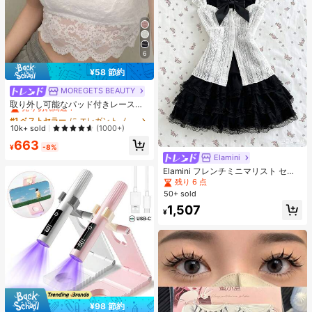
6
¥58 節約
MOREGETS BEAUTY
#1 ベストセラー
に エレガント ノースリーブキャミソール
売り切れ間近！
取り外し可能なパッド付きレースキ
ャミソール、多用途ノースリーブア
#1 ベストセラー
#1 ベストセラー
に エレガント ノースリーブキャミソール
に エレガント ノースリーブキャミソール
ンダーシャツ、女性向け、新学期、
売り切れ間近！
売り切れ間近！
10k+ sold
(1000+)
クリスマス、春節、カジュアルホワ
#1 ベストセラー
に エレガント ノースリーブキャミソール
663
イトサマー、シック&エレガント
¥
-8%
売り切れ間近！
Elamini
Elamini フレンチミニマリスト セク
シースタイル レース生地 ファッショ
残り 6 点
ン フリル袖デザイン スリムウエスト
50+ sold
ボタンアップ レイヤリング 上品 ガ
1,507
ーリー スウィート 遊び心 春夏新作
¥
レディースブラウス
¥98 節約