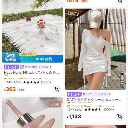
678
¥
-20%
売り切れ間近！
¥163 節約
madeby BLANC
#1 ベストセラー
に ポリエステル ピクニックマット
売り切れ間近！
Haus Hana 1個 エレガントな白色 ア
ウトドアキャンピングマット、ピク
#1 ベストセラー
#1 ベストセラー
に ポリエステル ピクニックマット
に ポリエステル ピクニックマット
ニックブランケット、ボヘミアンキ
売り切れ間近！
売り切れ間近！
3.5k+ sold
(1000+)
ャンプラグ、ビーチタオル、家具カ
37
#1 ベストセラー
に ポリエステル ピクニックマット
362
バー、多目的使用可能な両面ファブ
¥
-31%
売り切れ間近！
リックマット
#シアーミックス
#1 ベストセラー
に モデストシック 女性用トップス、ブラウス、Tシャツ
売り切れ間近！
DAZY 女性用セクシーなホルターネ
ック リボン ストラップ ルーチェ シ
#1 ベストセラー
#1 ベストセラー
に モデストシック 女性用トップス、ブラウス、Tシャツ
に モデストシック 女性用トップス、ブラウス、Tシャツ
アー ビーチカバーアップ水着ラッ
売り切れ間近！
売り切れ間近！
10k+ sold
(1000+)
プ、夏のY2Kロングスリーブ女性用
#1 ベストセラー
に モデストシック 女性用トップス、ブラウス、Tシャツ
1,133
トップス オフショル
¥
売り切れ間近！