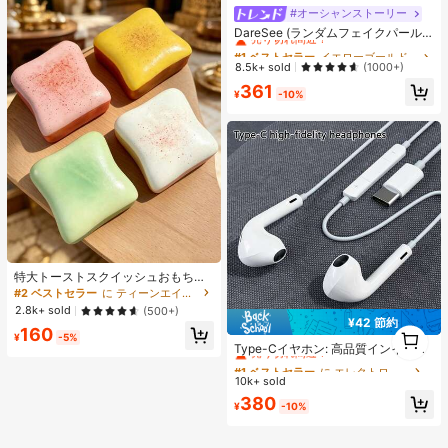
#オーシャンストーリー
#1 ベストセラー
イエローゴールド 女性のネックレスセット
売り切れ間近！
DareSee (ランダムフェイクパール
数量) 5個セット シンプルフェイクパ
#1 ベストセラー
#1 ベストセラー
イエローゴールド 女性のネックレスセット
イエローゴールド 女性のネックレスセット
ールクロス マルチレイヤーネックレ
売り切れ間近！
売り切れ間近！
8.5k+ sold
(1000+)
スセット、Y字型チェーンロングネ
#1 ベストセラー
イエローゴールド 女性のネックレスセット
361
ックレス、レディースセーターチェ
¥
-10%
売り切れ間近！
ーン、友情、夏休み、デート、ギフ
ト、カジュアル、パーティー、ウェ
ディング、新学期に適しています
特大トーストスクイッシュおもち
ゃ、超ソフトバタートーストストレ
#2 ベストセラー
に ティーンエイジャー向けのスクイーズおもちゃ
ス解消スクイーズおもちゃ、ピン
2.8k+ sold
(500+)
ク、イエロー、ホワイト、グリーン
¥42 節約
1
#1 ベストセラー
に エレクトロニクス
160
の4色展開、ストレス解消スクイッ
¥
-5%
1
シュおもちゃ -- 誕生日やホリデーギ
売り切れ間近！
Type-Cイヤホン: 高品質インイヤー
フト、日常のサプライズ小ギフトに
ヘッドホン、3ボタンインラインコ
#1 ベストセラー
#1 ベストセラー
に エレクトロニクス
に エレクトロニクス
最適、かわいい、気分を高める
ントロール内蔵、音楽再生、通話応
10k+ sold
売り切れ間近！
売り切れ間近！
答、音量調整が簡単。17/16/15シリ
#1 ベストセラー
に エレクトロニクス
380
ーズ、Plus、Pro、Pro Maxモデル対
¥
-10%
売り切れ間近！
応