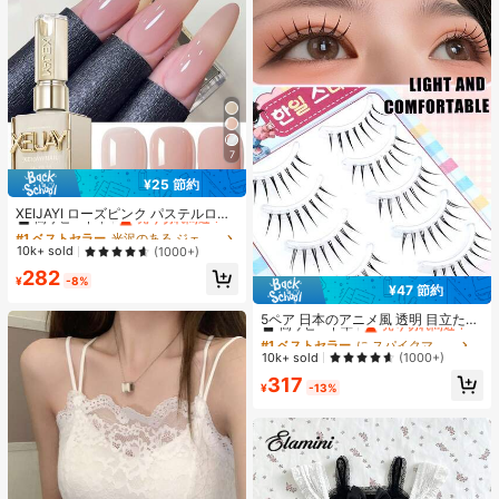
7
¥25 節約
#1 ベストセラー
光沢のある ジェルネイルポリッシュ
高リピート率
売り切れ間近！
XEIJAYI ローズピンク パステルロー
ズカラーシリーズ スウィート ジェン
#1 ベストセラー
#1 ベストセラー
光沢のある ジェルネイルポリッシュ
光沢のある ジェルネイルポリッシュ
トル ネイルポリッシュジェル プロフ
高リピート率
高リピート率
売り切れ間近！
売り切れ間近！
10k+ sold
(1000+)
ェッショナル ネイルサロン用
#1 ベストセラー
光沢のある ジェルネイルポリッシュ
282
¥
-8%
高リピート率
売り切れ間近！
¥47 節約
#1 ベストセラー
に スパイクマンガ つけまつげ
高リピート率
売り切れ間近！
5ペア 日本のアニメ風 透明 目立たな
い つけまつげ、自然で優しい軽量な
#1 ベストセラー
#1 ベストセラー
に スパイクマンガ つけまつげ
に スパイクマンガ つけまつげ
フェイクまつげ、デート、旅行、持
高リピート率
高リピート率
売り切れ間近！
売り切れ間近！
10k+ sold
(1000+)
ち運びに適しています
#1 ベストセラー
に スパイクマンガ つけまつげ
317
¥
-13%
高リピート率
売り切れ間近！