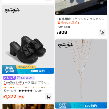
売り切れ間近！
1個 多用途 ファッション エレガント
新作ヘアクリップ、友人へのギフト
売り切れ間近！
に最適、日常必需品
100+ sold
808
¥
¥380 節約
DareSee
#1 ベストセラー
ファッショナブル 女性用ヒールサンダル
売り切れ間近！
DareSee レディース 防水 プラット
フォーム 厚底サンダル オープントゥ
#1 ベストセラー
#1 ベストセラー
ファッショナブル 女性用ヒールサンダル
ファッショナブル 女性用ヒールサンダル
スリッポンシューズ 夏新作 チャンキ
売り切れ間近！
売り切れ間近！
10k+ sold
(1000+)
ーハイヒール Y2Kスタイル 通学向け
#1 ベストセラー
ファッショナブル 女性用ヒールサンダル
1,272
¥
-23%
売り切れ間近！
¥40 節約