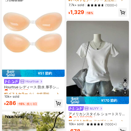
ー バケーション ビーチ
7.7k+ sold
(1000+)
1,329
¥
-18%
¥51 節約
Hourtrue
#1 ベストセラー
なし 女性用粘着ブラ
売り切れ間近！
Hourtrue レディース 防水 厚手シリ
コン製 ニップルカバー 小さな胸用
#1 ベストセラー
#1 ベストセラー
なし 女性用粘着ブラ
なし 女性用粘着ブラ
8
リフトアップ＆プッシュイン ウェデ
10k+ sold
売り切れ間近！
売り切れ間近！
ィング撮影向け ブライズメイド用
¥170 節約
#1 ベストセラー
なし 女性用粘着ブラ
286
¥
-15%
残り3日
売り切れ間近！
MJYY
#1 ベストセラー
ファブリック 女性用Tシャツ
売り切れ間近！
アメリカンスタイル ショートスリー
ブ クルーネック フィッテッド Tシャ
#1 ベストセラー
#1 ベストセラー
ファブリック 女性用Tシャツ
ファブリック 女性用Tシャツ
ツ レディース、春夏、新作ホワイト
売り切れ間近！
売り切れ間近！
10k+ sold
(1000+)
カジュアルトップス
#1 ベストセラー
ファブリック 女性用Tシャツ