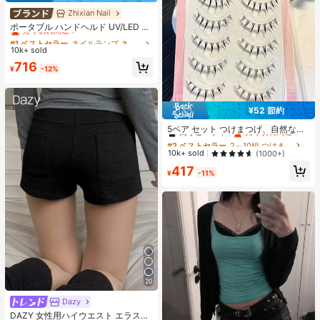
Zhixian Nail
#1 ベストセラー
ネイルランプ ネイル硬化ランプとドライヤー
売り切れ間近！
ポータブル ハンドヘルド UV/LED ネ
イルドライヤーランプ、すべてのジ
#1 ベストセラー
#1 ベストセラー
ネイルランプ ネイル硬化ランプとドライヤー
ネイルランプ ネイル硬化ランプとドライヤー
ェルネイルポリッシュマニキュアツ
10k+ sold
売り切れ間近！
売り切れ間近！
ールに適しています、USB充電式高
#1 ベストセラー
ネイルランプ ネイル硬化ランプとドライヤー
716
速乾燥ネイルランプ、3-in-1セット
¥
-12%
売り切れ間近！
スタンドとデータケーブル付き、小
さなギフトとして贈ることができま
す、高いコストパフォーマンス、完
璧なギフト
¥52 節約
#2 ベストセラー
2～10組 つけまつげ
高リピート率
売り切れ間近！
5ペア セット つけまつげ、自然な外
観とフェザーのような仕上がり、手
#2 ベストセラー
#2 ベストセラー
2～10組 つけまつげ
2～10組 つけまつげ
作りのクロスルーツとフィッシュテ
高リピート率
高リピート率
売り切れ間近！
売り切れ間近！
10k+ sold
(1000+)
ール、超細い黒い茎、柔らかく快
#2 ベストセラー
2～10組 つけまつげ
417
適、長くカールした、軽量でストレ
¥
-11%
高リピート率
売り切れ間近！
スフリー、ゆったりと便利、簡単に
装着できます
20
Dazy
#1 ベストセラー
ポケット 女性用ショーツ
売り切れ間近！
DAZY 女性用ハイウエスト エラステ