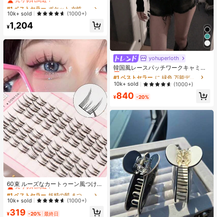
ィック フィット グレーショーツ 秋
#1 ベストセラー
#1 ベストセラー
ポケット 女性用ショーツ
ポケット 女性用ショーツ
売り切れ間近！
売り切れ間近！
10k+ sold
(1000+)
#1 ベストセラー
ポケット 女性用ショーツ
1,204
¥
売り切れ間近！
yohuperloth
#1 ベストセラー
に 緑色 万能デイリートップス
売り切れ間近！
韓国風レースパッチワークキャミソ
ールタンクトップ、Y2Kエステティ
#1 ベストセラー
#1 ベストセラー
に 緑色 万能デイリートップス
に 緑色 万能デイリートップス
ック、ストリートウェアカジュアル
売り切れ間近！
売り切れ間近！
10k+ sold
(1000+)
サマー
#1 ベストセラー
に 緑色 万能デイリートップス
840
¥
-20%
売り切れ間近！
#1 ベストセラー
妖精の髪 まつ毛1本ずつ
売り切れ間近！
60束 ルーズなカートゥーン風つけま
つげ セクシーな猫目風 フェアリー
#1 ベストセラー
#1 ベストセラー
妖精の髪 まつ毛1本ずつ
妖精の髪 まつ毛1本ずつ
ナチュラル カートゥーン シングルク
売り切れ間近！
売り切れ間近！
10k+ sold
(1000+)
ラスターまつげ
#1 ベストセラー
妖精の髪 まつ毛1本ずつ
319
¥
-20%
最終日