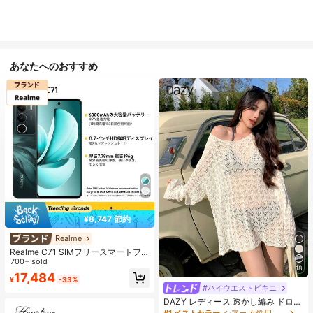
あなたへのおすすめ
¥8,747 節約
Realme
Realme C71 SIMフリースマートフ
ォン 6GB+128GB/8GB+256GB グロ
700+ sold
18
ーバル版 4G LTE、Android 15、50
17,484
¥
-33%
MP AIカメラ、120Hzディスプレ
#ハイウエストビキニ
イ、6000mAh大容量バッテリー、4
5W急速充電、オクタコアチップセッ
DAZY レディース 透かし編み ドロッ
ト、アダプターなし
プショルダー カバーアップ 夏 シア
#1 ベストセラー
シアー 女性用のカバーアップ