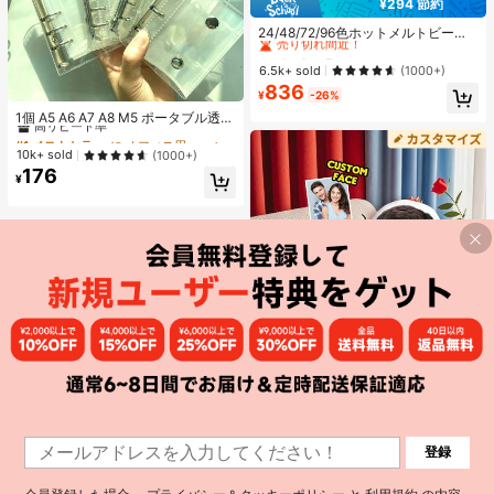
¥294 節約
#1 ベストセラー
に ジュエリー製作セット
売り切れ間近！
24/48/72/96色ホットメルトビーズ
クリエイティブクラフトセット、ス
#1 ベストセラー
#1 ベストセラー
に ジュエリー製作セット
に ジュエリー製作セット
クエアペグボード、多層収納ボック
売り切れ間近！
売り切れ間近！
6.5k+ sold
(1000+)
ス、アイロンペーパー、カラフルな
836
#1 ベストセラー
に ジュエリー製作セット
キーチェーン、装飾アクセサリー、
¥
-26%
#1 ベストセラー
に オフィス用品・学用品
売り切れ間近！
ハンギングロープ付き、DIY愛好家
高リピート率
1個 A5 A6 A7 A8 M5 ポータブル透明
がDIYパズル、バレンタインデーギ
ルーズリーフバインダー、透明ステ
#1 ベストセラー
#1 ベストセラー
に オフィス用品・学用品
に オフィス用品・学用品
フト、誕生日ギフトを手作りできま
ッカーブック、シールブック、ステ
高リピート率
高リピート率
10k+ sold
(1000+)
す。
ッカーブック、写真収納バッグ、フ
176
#1 ベストセラー
に オフィス用品・学用品
ォトアルバム、貯金プランブック、
¥
高リピート率
プランナー、ノート、オフィス文房
具、学用品として使用可能
¥122 節約
1
登録
カスタム「I Love You」フォトクッ
1
ション - パーソナライズされた顔ホ
#1 ベストセラー
に ペット 子供用ぬいぐるみ
ームデコレーションクッション、ニ