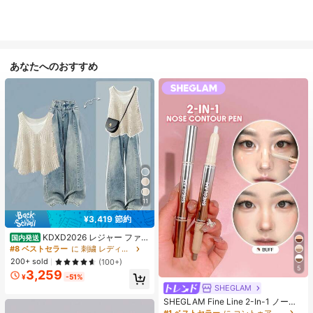
あなたへのおすすめ
11
¥3,419 節約
KDXD2026 レジャー ファッ
国内発送
ション ロングサイズ 夏服 女性 ワイ
#8 ベストセラー
に 刺繍 レディースコーデ
ルドスタイル ボア付きトップス ワイ
200+ sold
(100+)
ルドスタイル ロングスカート 3点セ
5
3,259
ット UVカット 軽量 通気性 袖付き
¥
-51%
ヒップカバー効果 通気性抜群 サイズ
SHEGLAM
豊富
SHEGLAM Fine Line 2-In-1 ノーズ
コンター&ハイライトペン-Buff ノー
#1 ベストセラー
に コントゥア＆ブロンザー