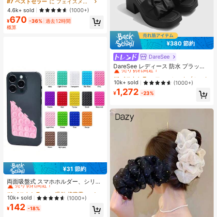
スプレー 女性と女の子のためのブラ
#7 ベストセラー
に フェイスメイク
ンドビューティーコスメメイクアッ
4.6k+ sold
(1000+)
プ
670
¥
-36%
過去12時間
概算
¥380 節約
DareSee
#1 ベストセラー
ファッショナブル 女性用ヒールサンダル
売り切れ間近！
DareSee レディース 防水 プラット
フォーム 厚底サンダル オープントゥ
#1 ベストセラー
#1 ベストセラー
ファッショナブル 女性用ヒールサンダル
ファッショナブル 女性用ヒールサンダル
スリッポンシューズ 夏新作 チャンキ
売り切れ間近！
売り切れ間近！
10k+ sold
(1000+)
ーハイヒール Y2Kスタイル 通学向け
1,272
#1 ベストセラー
ファッショナブル 女性用ヒールサンダル
¥
-23%
売り切れ間近！
¥31 節約
#1 ベストセラー
に 吸引 携帯電話ホルダー
売り切れ間近！
両面吸盤式 スマホホルダー、シリコ
ン製 滑り止め 洗える スマートフォ
#1 ベストセラー
#1 ベストセラー
に 吸引 携帯電話ホルダー
に 吸引 携帯電話ホルダー
ンブラケット ステッカー
売り切れ間近！
売り切れ間近！
10k+ sold
(1000+)
142
#1 ベストセラー
に 吸引 携帯電話ホルダー
¥
-18%
売り切れ間近！