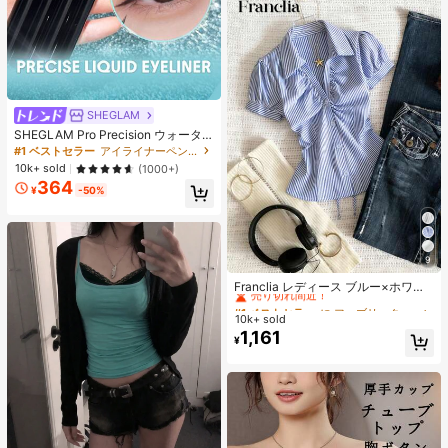
SHEGLAM
SHEGLAM Pro Precision ウォータ
ープルーフリキッドアイライナー-Bl
#1 ベストセラー
アイライナーペンシル アイライナー
ack 女性と女の子のためのブランド
10k+ sold
(1000+)
ビューティーコスメメイクアップ
364
¥
-50%
9
#1 ベストセラー
に ファブリック 柔らかなオフィスブラウス
売り切れ間近！
Franclia レディース ブルー×ホワイ
ト ストライプ ボタン付きシャーリン
#1 ベストセラー
#1 ベストセラー
に ファブリック 柔らかなオフィスブラウス
に ファブリック 柔らかなオフィスブラウス
グ Vネックシャツ 夏向け エフォート
10k+ sold
売り切れ間近！
売り切れ間近！
レスシック ブラウス 通学・新学期向
1,161
#1 ベストセラー
に ファブリック 柔らかなオフィスブラウス
¥
け 春カジュアル
売り切れ間近！