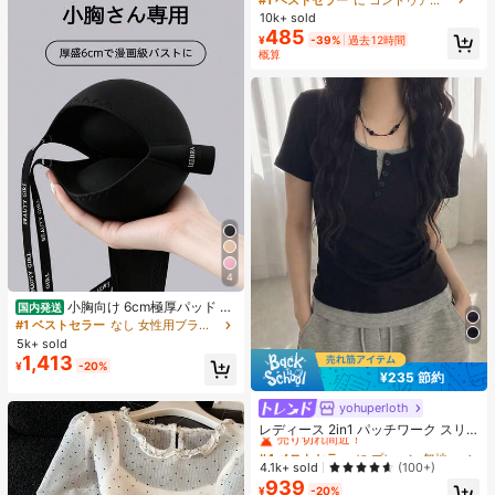
ズシャドウ シェーディング 女性と女
10k+ sold
の子のためのブランドビューティー
485
¥
-39%
過去12時間
コスメメイクアップ
概算
4
小胸向け 6cm極厚パッド 盛
国内発送
りブラ ノンワイヤー 谷間メイク シ
#1 ベストセラー
なし 女性用ブラジャーとブラレット
ームレス ボリュームアップ 美胸フィ
5k+ sold
ット ブラジャー
1,413
¥
-20%
¥235 節約
yohuperloth
#4 ベストセラー
に プレーン 無地のカジュアルTシャツ
売り切れ間近！
レディース 2in1 パッチワーク スリ
ムフィット 多用途 カジュアル 半袖T
#4 ベストセラー
#4 ベストセラー
に プレーン 無地のカジュアルTシャツ
に プレーン 無地のカジュアルTシャツ
シャツ ブラック 夏用
売り切れ間近！
売り切れ間近！
4.1k+ sold
(100+)
939
#4 ベストセラー
に プレーン 無地のカジュアルTシャツ
¥
-20%