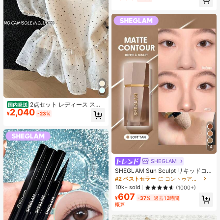
売り切れ間近！
2点セット レディース スイ
国内発送
2,040
ートスタイル 水玉模様 メッシュ フ
¥
-23%
リル パフスリーブ クロップトップ
フレッシュサマー ドールブラウス ト
ップス 半袖 ドット柄 ショート丈 透
け感 シースルー ガーリー 大人可愛
い フェミニン 春夏
14
SHEGLAM
SHEGLAM Sun Sculpt リキッドコン
ター-Soft Tan ノーズシャドウ シェ
#2 ベストセラー
に コントゥア＆ブロンザー
ーディング 女性と女の子のためのブ
10k+ sold
(1000+)
ランドビューティーコスメメイクア
607
ップ
¥
-37%
過去12時間
概算