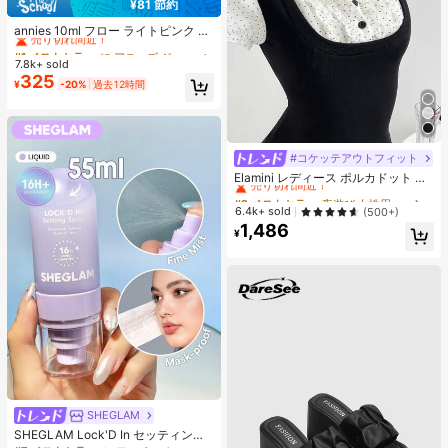
¥81 節約
#1 ベストセラー
に アニーズ ジェルネイルポリッシュ
売り切れ間近！
annies 10ml フロー ライトピンク キ
ャットアイ ジェルネイルポリッシュ
#1 ベストセラー
#1 ベストセラー
に アニーズ ジェルネイルポリッシュ
に アニーズ ジェルネイルポリッシュ
ウルトラシャイン UVジェル ミラー
7.8k+ sold
売り切れ間近！
売り切れ間近！
グラス キャットマグネットジェル ワ
325
#1 ベストセラー
に アニーズ ジェルネイルポリッシュ
¥
-20%
過去12時間
ニス ネイルサプライ
売り切れ間近！
#コケッテアウトフィット
#2 ベストセラー
夜遊び 女性用ブラウス
売り切れ間近！
Elamini レディース ポルカドット パ
ッチワーク レーストリム 配色 ウエ
#2 ベストセラー
#2 ベストセラー
夜遊び 女性用ブラウス
夜遊び 女性用ブラウス
スト ショートスリーブ トップス 夏
売り切れ間近！
売り切れ間近！
6.4k+ sold
(500+)
用
1,486
#2 ベストセラー
夜遊び 女性用ブラウス
¥
売り切れ間近！
SHEGLAM
SHEGLAM Lock'D In セッティング