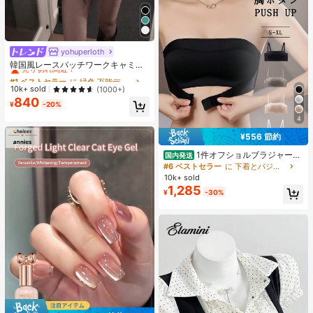
yohuperloth
#1 ベストセラー
に 緑色 万能デイリートップス
売り切れ間近！
韓国風レースパッチワークキャミソ
ールタンクトップ、Y2Kエステティ
#1 ベストセラー
#1 ベストセラー
に 緑色 万能デイリートップス
に 緑色 万能デイリートップス
ック、ストリートウェアカジュアル
売り切れ間近！
売り切れ間近！
10k+ sold
(1000+)
サマー
840
#1 ベストセラー
に 緑色 万能デイリートップス
¥
-20%
売り切れ間近！
4
¥556 節約
1件オフショルブラジャー、
国内発送
小胸用アップチューブトップ、 オフ
#6 ベストセラー
に 下着とパジャマ
ショルインナー 、脇高 谷間メイク下
10k+ sold
着、A/Bカップノンワイヤーぶらジ
1,285
¥
-30%
ャー