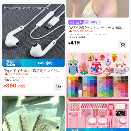
Dazy
#4 ベストセラー
に モダンシック アクセサリー
売り切れ間近！
DAZY 2個/セット レディース 無地
光沢 シアサッカー リボン ヘアクリ
#4 ベストセラー
#4 ベストセラー
に モダンシック アクセサリー
に モダンシック アクセサリー
ップ、エレガントなファッション ク
3.2k+ sold
売り切れ間近！
売り切れ間近！
ロークリップ、日常使用に適してい
419
#4 ベストセラー
に モダンシック アクセサリー
¥
ます(ヘアクロー 13cm-15cm)
売り切れ間近！
¥42 節約
#1 ベストセラー
に エレクトロニクス
売り切れ間近！
Type-Cイヤホン: 高品質インイヤー
ヘッドホン、3ボタンインラインコ
#1 ベストセラー
#1 ベストセラー
に エレクトロニクス
に エレクトロニクス
ントロール内蔵、音楽再生、通話応
10k+ sold
売り切れ間近！
売り切れ間近！
答、音量調整が簡単。17/16/15シリ
380
#1 ベストセラー
に エレクトロニクス
¥
-10%
ーズ、Plus、Pro、Pro Maxモデル対
売り切れ間近！
応