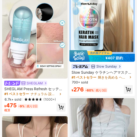
¥407 節約
Slow Sunday
Slow Sunday ケラチンヘアマスク、
ケラチン、タンパク質豊富な成分、
#1 ベストセラー
輝きを高める ヘアトリートメント
強力な保湿、髪の補修と強化、すべ
700+ sold
SHEGLAM
ての髪質に対応、バケーション、ビ
276
SHEGLAM Press Refresh セッティ
ーチ、旅行の必需品、夏のヘアケア
¥
-60%
残り3日
ングスプレー 女性と女の子のための
に最適
#1 ベストセラー
ナチュラル 設定スプレー
ブランドビューティーコスメメイク
6.7k+ sold
(1000+)
アップ
475
¥
-9%
残り2日
概算