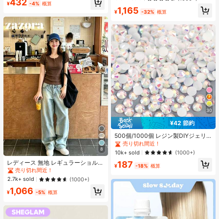
432
分用、ギフトにも最適、パーティ
ューティーコスメメイクアップ
¥
-4%
概算
1,165
ー、デート、結婚式などのあらゆる
¥
-32%
概算
シーンで使用可能
30
¥42 節約
#3 ベストセラー
に ホーム＆リビング
売り切れ間近！
500個/1000個 レジン製DIYジェリ
ーフラットバックラインストーン 小
#3 ベストセラー
#3 ベストセラー
に ホーム＆リビング
に ホーム＆リビング
さな丸型ラインストーン ミニ装飾ア
8
売り切れ間近！
売り切れ間近！
10k+ sold
(1000+)
クセサリー スマホケース、カップ、
#3 ベストセラー
に ホーム＆リビング
レディース 無地 レギュラーショルダ
187
靴、ブーツ、衣類装飾、ハンドメイ
¥
-18%
概算
ー 半袖Tシャツ ラウンドネック スリ
売り切れ間近！
ドDIYアイドル応援ファン、ネーム
売り切れ間近！
ムフィット 美シルエット 伸縮性 軽
タグ用
2.7k+ sold
(1000+)
量 通気性 快適 夏用 万能 オールマッ
1,066
チ トップス
¥
-5%
概算