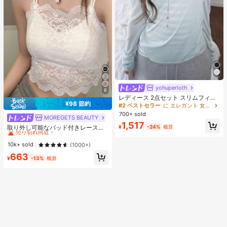
yohuperloth
6
レディース 2点セット スリムフィッ
¥98 節約
ト セミシアー スパゲッティストラッ
#2 ベストセラー
に エレガント 女性用ツーピース衣装
プ ストライプ キャミソールトップ
700+ sold
MOREGETS BEAUTY
#1 ベストセラー
モスク 女性用タンクトップ&キャミス
エレガント
1,517
売り切れ間近！
取り外し可能なパッド付きレースキ
¥
-24%
概算
ャミソール、多用途ノースリーブア
#1 ベストセラー
#1 ベストセラー
モスク 女性用タンクトップ&キャミス
モスク 女性用タンクトップ&キャミス
ンダーシャツ、女性向け、新学期、
売り切れ間近！
売り切れ間近！
10k+ sold
(1000+)
クリスマス、春節、カジュアルホワ
#1 ベストセラー
モスク 女性用タンクトップ&キャミス
663
イトサマー、シック&エレガント
¥
-13%
概算
売り切れ間近！