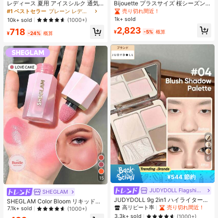
売り切れ間近！
レディース 夏用 アイスシルク 通気
Bijouette プラスサイズ 桜シーズン
性 ランニングパンツ、速乾 軽量 ス
終了限定版 ブラック&ホワイト ノー
#1 ベストセラー
プレーン レディースパンツ
#1 ベストセラー
#1 ベストセラー
に Aライン プラスサイズのドレス
に Aライン プラスサイズのドレス
ポーツパンツ ジッパーポケット & ウ
スリーブ タイダイドレス バルーンス
1k+ sold
売り切れ間近！
売り切れ間近！
10k+ sold
(1000+)
エストバンド付き フィットネス & ジ
リーブ ハイウエスト 絞り入り Aライ
#1 ベストセラー
に Aライン プラスサイズのドレス
2,823
718
ョギング用 ブラック、アスレジャー
ンスカート
¥
-5%
概算
¥
-24%
概算
売り切れ間近！
6
¥544 節約
15
JUDYDOLL Flagship Store
SHEGLAM
JUDYDOLL 9g 2in1 ハイライター&
SHEGLAM Color Bloom リキッドチ
コントアーパレット、マット&シマ
高リピート率
売り切れ間近！
ークマット仕上げ-Love Cake チー
7.1k+ sold
(1000+)
ーブラッシュパレット、初心者、自
ク 女性と女の子のためのブランドビ
3.3k+ sold
(1000+)