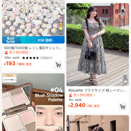
30
¥36 節約
#3 ベストセラー
に ホーム＆リビング
売り切れ間近！
500個/1000個 レジン製DIYジェリ
ーフラットバックラインストーン 小
#3 ベストセラー
#3 ベストセラー
に ホーム＆リビング
に ホーム＆リビング
さな丸型ラインストーン ミニ装飾ア
売り切れ間近！
売り切れ間近！
10k+ sold
(1000+)
クセサリー スマホケース、カップ、
193
#3 ベストセラー
に ホーム＆リビング
靴、ブーツ、衣類装飾、ハンドメイ
¥
-16%
概算
売り切れ間近！
ドDIYアイドル応援ファン、ネーム
タグ用
#1 ベストセラー
に Aライン プラスサイズのドレス
売り切れ間近！
Bijouette プラスサイズ 桜シーズン
終了限定版 ブラック&ホワイト ノー
#1 ベストセラー
#1 ベストセラー
に Aライン プラスサイズのドレス
に Aライン プラスサイズのドレス
スリーブ タイダイドレス バルーンス
1k+ sold
売り切れ間近！
売り切れ間近！
リーブ ハイウエスト 絞り入り Aライ
2,940
#1 ベストセラー
に Aライン プラスサイズのドレス
¥
-1%
概算
ンスカート
売り切れ間近！