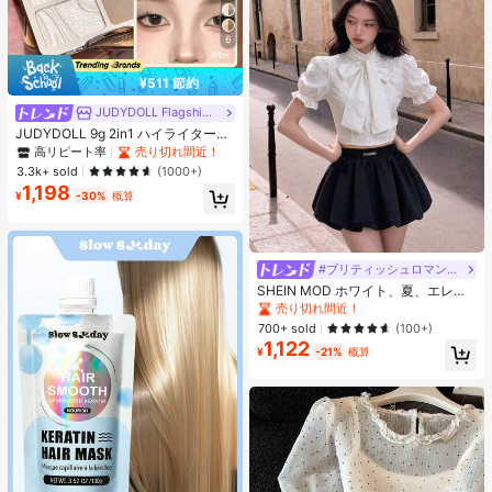
6
¥511 節約
JUDYDOLL Flagship Store
JUDYDOLL 9g 2in1 ハイライター&
コントアーパレット、マット&シマ
高リピート率
売り切れ間近！
ーブラッシュパレット、初心者、自
3.3k+ sold
(1000+)
分用、ギフトにも最適、パーティ
1,198
ー、デート、結婚式などのあらゆる
¥
-30%
概算
シーンで使用可能
#ブリティッシュロマンチック
#10 ベストセラー
短い 女性用ブラウス
売り切れ間近！
SHEIN MOD ホワイト、夏、エレガ
ント、結婚式ゲスト女性用3Dリボン
#10 ベストセラー
#10 ベストセラー
短い 女性用ブラウス
短い 女性用ブラウス
ランタンスリーブフリルヴィンテー
売り切れ間近！
売り切れ間近！
700+ sold
(100+)
ジコートブラウス、プリンセスパフ
1,122
#10 ベストセラー
短い 女性用ブラウス
スリーブトップス パーティー、プロ
¥
-21%
概算
売り切れ間近！
ム、フェスティバル、春