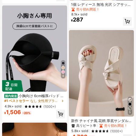
売り切れ間近！
1個 レディース 無地 光沢 シアサッカ
ー リボン ヘアクリップ、エレガント
#8 ベストセラー
#8 ベストセラー
ブラック 髪の爪
ブラック 髪の爪
なファッション クロークリップ、日
8.1k+ sold
売り切れ間近！
売り切れ間近！
常使用に適しています (ヘアクロー 1
287
#8 ベストセラー
ブラック 髪の爪
¥
3cm-15cm)
売り切れ間近！
4
小胸向け 6cm極厚パッド 盛
国内発送
りブラ ノンワイヤー 谷間メイク シ
#1 ベストセラー
なし 女性用ブラジャーとブラレット
ームレス ボリュームアップ 美胸フィ
4.9k+ sold
(1000+)
ット ブラジャー
1,506
5
¥
-20%
#1 ベストセラー
ファッショナブル 女性用プラットフォーム&ウェッジサンダル
高リピート率
売り切れ間近！
新作 チャイナ風 花柄 厚底サンダル
レディース 夏用 PUレザー 丈上げ ソ
#1 ベストセラー
#1 ベストセラー
ファッショナブル 女性用プラットフォーム&ウェッジサンダル
ファッショナブル 女性用プラットフォーム&ウェッジサンダル
フトソール カジュアル スポーツ ビ
高リピート率
高リピート率
売り切れ間近！
売り切れ間近！
5.8k+ sold
(1000+)
ーチシューズ