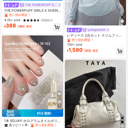
THE POWERPUFF GIRLS
THE POWERPUFF GIRLS X SHEIN 1
個 カートゥーン柄プリント 防水タッ
売り切れ間近！
チスクリーン透明ウォータースポー
4.2k+ sold
(1000+)
ツ用スマホバッグ、ラフティング、
388
ビーチ、水泳、ボート、カヤック、
¥
-16%
概算
yohuperloth
#2 ベストセラー
に エレガント 女性用ツーピース衣装
ハイキングに適し、スマホ、カメ
ラ、現金、パスポート、書類を水、
売り切れ間近！
レディース 2点セット スリムフィッ
砂、雪、埃から保護、ハート
ト セミシアー スパゲッティストラッ
#2 ベストセラー
#2 ベストセラー
に エレガント 女性用ツーピース衣装
に エレガント 女性用ツーピース衣装
プ ストライプ キャミソールトップ
700+ sold
売り切れ間近！
売り切れ間近！
エレガント
1,580
#2 ベストセラー
に エレガント 女性用ツーピース衣装
¥
-21%
概算
売り切れ間近！
7
¥53 節約
#1 ベストセラー
に シルバー ジェルネイルポリッシュ
高リピート率
売り切れ間近！
1本 XEIJAYI ホログラムネイルポリッ
シュ、きらめく反射、UVLEDマニキ
#1 ベストセラー
#1 ベストセラー
に シルバー ジェルネイルポリッシュ
に シルバー ジェルネイルポリッシュ