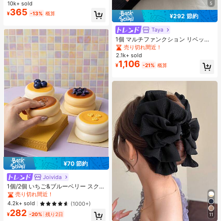
ュア対応、アルコールフリー処方、
10k+ sold
5
高リピート率
高リピート率
売り切れ間近！
売り切れ間近！
自宅やサロンでの使用に最適、春に
365
#1 ベストセラー
に シルバー ジェルネイルポリッシュ
¥
-13%
概算
ぴったり
¥292 節約
高リピート率
売り切れ間近！
Taya
#1 ベストセラー
リベット 女性のショルダーバッグ
売り切れ間近！
1個 マルチファンクション リベット
ハンドバッグ、ビンテージバイクス
#1 ベストセラー
#1 ベストセラー
リベット 女性のショルダーバッグ
リベット 女性のショルダーバッグ
タイル リベットデコレーション PU
2.1k+ sold
売り切れ間近！
売り切れ間近！
レザーショルダーバッグ、パンクロ
1,106
#1 ベストセラー
リベット 女性のショルダーバッグ
¥
-21%
概算
ック アンダーアームバッグ、仕事、
売り切れ間近！
通勤、デート、パーティー、音楽フ
ェスに適しています
¥70 節約
Joivida
#2 ベストセラー
に ティーンエイジャー向けのスクイーズおもちゃ
売り切れ間近！
1個/2個 いちご&ブルーベリー スクイ
ーズ クリームケーキ おもちゃ、スト
#2 ベストセラー
#2 ベストセラー
に ティーンエイジャー向けのスクイーズおもちゃ
に ティーンエイジャー向けのスクイーズおもちゃ
レス解消玩具、ホリデー、誕生日、
売り切れ間近！
売り切れ間近！
4.2k+ sold
(1000+)
クリスマス、パーティーの完璧なギ
282
#2 ベストセラー
に ティーンエイジャー向けのスクイーズおもちゃ
フト
¥
-20%
残り2日
11
#8 ベストセラー
ブラック 髪の爪
売り切れ間近！