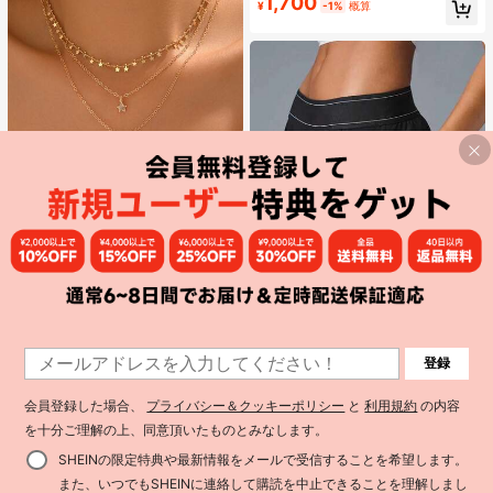
1,700
#1 ベストセラー
ファッショナブル 女性用プラットフォーム&ウェッジサンダル
¥
-1%
概算
高リピート率
売り切れ間近！
7
SHINES JEWELRY
#1 ベストセラー
ゴールド 女性のチェーンネックレス
高リピート率
売り切れ間近！
3個セット かわいいスター タッセル
ネックレス、ミニマリストゴールド
#1 ベストセラー
#1 ベストセラー
ゴールド 女性のチェーンネックレス
ゴールド 女性のチェーンネックレス
太陽ペンダントネックレス、日常
2.7k+ sold
高リピート率
高リピート率
売り切れ間近！
売り切れ間近！
¥278 節約
着、バカンス、パーティー、デート
1
454
#1 ベストセラー
ゴールド 女性のチェーンネックレス
¥
-2%
概算
登録
に適したファッションジュエリー、
レディース 軽量 カジュアル 速乾 ス
1
高リピート率
売り切れ間近！
ハンドメイド チェーン長さとビーズ
ポーツパンツ ポケット付き ゆったり
#1 ベストセラー
女性用アクティブボトムス
数はランダム
通気性 速乾性 エクササイズパンツ
2.4k+ sold
会員登録した場合、
プライバシー＆クッキーポリシー
と
利用規約
の内容
ランニング フィットネス アスレジャ
1,050
¥
-21%
を十分ご理解の上、同意頂いたものとみなします。
ー向け
「カテゴリーバウチャー ¥156」
SHEINの限定特典や最新情報をメールで受信することを希望します。
また、いつでもSHEINに連絡して購読を中止できることを理解しまし