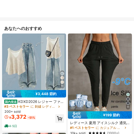
あなたへのおすすめ
11
¥3,448 節約
KDXD2026 レジャー ファッ
国内発送
ション ロングサイズ 夏服 女性 ワイ
#3 ベストセラー
に 刺繍 レディースコーデ
11
ルドスタイル ボア付きトップス ワイ
200+ sold
ルドスタイル ロングスカート 3点セ
¥199 節約
3,372
¥
-51%
ット UVカット 軽量 通気性 袖付き
ヒップカバー効果 通気性抜群 サイズ
レディース 夏用 アイスシルク 通気
4-5日
豊富
性 ランニングパンツ、速乾 軽量 ス
#1 ベストセラー
に カジュアル カジュアルパンツ
ポーツパンツ ジッパーポケット & ウ
10k+ sold
(1000+)