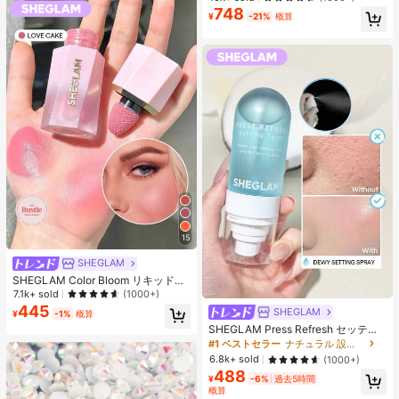
エストバンド付き フィットネス & ジ
748
ョギング用 ブラック、アスレジャー
¥
-21%
概算
15
SHEGLAM
SHEGLAM Color Bloom リキッドチ
ークマット仕上げ-Love Cake チー
7.1k+ sold
(1000+)
ク 女性と女の子のためのブランドビ
445
SHEGLAM
¥
-1%
概算
ューティーコスメメイクアップ
SHEGLAM Press Refresh セッティ
ングスプレー 女性と女の子のための
#1 ベストセラー
ナチュラル 設定スプレー
ブランドビューティーコスメメイク
6.8k+ sold
(1000+)
アップ
488
¥
-6%
過去5時間
概算