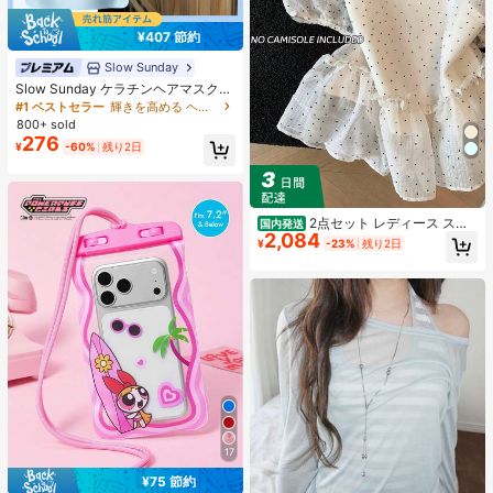
¥407 節約
Slow Sunday
Slow Sunday ケラチンヘアマスク、
ケラチン、タンパク質豊富な成分、
#1 ベストセラー
輝きを高める ヘアトリートメント
強力な保湿、髪の補修と強化、すべ
800+ sold
ての髪質に対応、バケーション、ビ
276
¥
-60%
残り2日
ーチ、旅行の必需品、夏のヘアケア
に最適
2点セット レディース スイ
国内発送
2,084
ートスタイル 水玉模様 メッシュ フ
¥
-23%
残り2日
リル パフスリーブ クロップトップ
フレッシュサマー ドールブラウス ト
ップス 半袖 ドット柄 ショート丈 透
け感 シースルー ガーリー 大人可愛
い フェミニン 春夏
17
¥75 節約