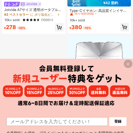
¥42 節約
Joivida
#1 ベストセラー
に エレクトロニクス
Joivida A7サイズ 透明ポータブルフ
売り切れ間近！
Type-Cイヤホン: 高品質インイヤー
ァイルフォルダー ダブルスナップ
ヘッドホン、3ボタンインラインコ
#2 ベストセラー
に ポリ塩化ビニル バインダー
#1 ベストセラー
#1 ベストセラー
に エレクトロニクス
に エレクトロニクス
式、写真の保管に最適、フォトアル
ントロール内蔵、音楽再生、通話応
10k+ sold
(1000+)
10k+ sold
売り切れ間近！
売り切れ間近！
バムとしても使用可能、文房具、ノ
答、音量調整が簡単。17/16/15シリ
#1 ベストセラー
に エレクトロニクス
380
278
ート、ステッカーブック、オフィス
ーズ、Plus、Pro、Pro Maxモデル対
¥
-10%
¥
-20%
用品、学校用品、新学期に
売り切れ間近！
応
¥73 節約
1
#1 ベストセラー
に 自動車
登録
1
売り切れ間近！
伸縮式車用サンシェード - チタンシ
ルバー素材、UVカット、簡単使用・
#1 ベストセラー
#1 ベストセラー
に 自動車
に 自動車
収納、素早い開閉、UV線を遮断、車
会員登録した場合、
プライバシー＆クッキーポリシー
と
利用規約
の内容