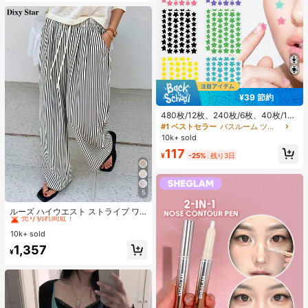
¥39 節約
480枚/12枚、240枚/6枚、40枚/1
枚、フェイススターシール、ハロウ
#1 ベストセラー
バスルーム ツールアクセサリ
ィン装飾シール、クリスマス装飾シ
10k+ sold
ール、ペンタグラムシール、カラフ
117
ルな装飾シール、パーティー・ホリ
¥
-25%
残り3日
デー写真装飾用、フェイス装飾シー
ル、パーティー装飾シール、ルーム
デコレーション、バニティ、寝室、
旅行、旅行必需品、装飾アクセサリ
5
#1 ベストセラー
に カジュアル カジュアルパンツ
ー、経済的で実用的、ストッキング
売り切れ間近！
ルーズ ハイウエスト ストライプ ワ
スタッファー、メイクアップツー
イドレッグパンツ、ドローストリン
ル、手頃な商品、ギフト、ノベルテ
#1 ベストセラー
#1 ベストセラー
に カジュアル カジュアルパンツ
に カジュアル カジュアルパンツ
グ ウエスト、多用途 (ストライプパ
ィ、女性向けギフト、クリスマスギ
10k+ sold
売り切れ間近！
売り切れ間近！
ターンランダム) 春、エフォートレス
フト、エステティック
#1 ベストセラー
に カジュアル カジュアルパンツ
1,357
スタイル
¥
売り切れ間近！