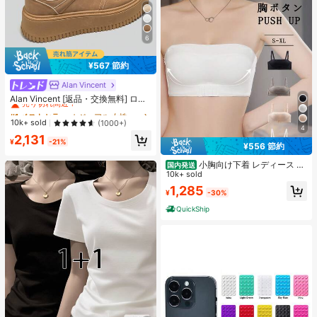
6
¥567 節約
Alan Vincent
#1 ベストセラー
カジュアル 女性のカジュアルシューズ
売り切れ間近！
Alan Vincent [返品・交換無料] ロー
カット レースアップシューズ、厚底
#1 ベストセラー
#1 ベストセラー
カジュアル 女性のカジュアルシューズ
カジュアル 女性のカジュアルシューズ
カジュアルスニーカー、快適でファ
売り切れ間近！
売り切れ間近！
10k+ sold
(1000+)
ッショナブル、4.5cm身長アップ、
4
#1 ベストセラー
カジュアル 女性のカジュアルシューズ
2,131
小柄な女性向け、アスレジャー
¥
-21%
¥556 節約
売り切れ間近！
小胸向け下着 レディース 、
国内発送
脇高UPブラジャー 無地チューブト
10k+ sold
ップ 、ストラップレスカップ付きブ
1,285
¥
-30%
ラ 、取り外し可能な肩紐インナー、
胸ボタンナイトブラ 、滑り止めブラ
QuickShip
トップ 白