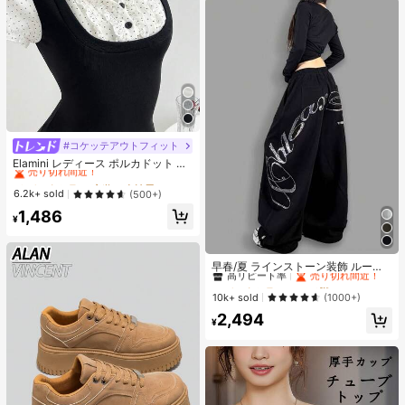
#コケッテアウトフィット
#2 ベストセラー
夜遊び 女性用ブラウス
売り切れ間近！
Elamini レディース ポルカドット パ
ッチワーク レーストリム 配色 ウエ
#2 ベストセラー
#2 ベストセラー
夜遊び 女性用ブラウス
夜遊び 女性用ブラウス
スト ショートスリーブ トップス 夏
売り切れ間近！
売り切れ間近！
6.2k+ sold
(500+)
用
#2 ベストセラー
夜遊び 女性用ブラウス
1,486
¥
売り切れ間近！
#1 ベストセラー
ワイド脚 レディースパンツ
高リピート率
売り切れ間近！
早春/夏 ラインストーン装飾 ルーズ
フィット リラックス ジャズダンス
#1 ベストセラー
#1 ベストセラー
ワイド脚 レディースパンツ
ワイド脚 レディースパンツ
ワイドレッグ カジュアルパンツ レデ
高リピート率
高リピート率
売り切れ間近！
売り切れ間近！
10k+ sold
(1000+)
ィース、レトロアメリカンスタイル
#1 ベストセラー
ワイド脚 レディースパンツ
2,494
ブラック、Y2Kエステティック
¥
高リピート率
売り切れ間近！