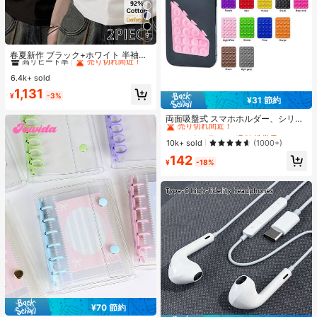
9
#2 ベストセラー
に 長持ちする 女性用トップス、ブラウス、Tシャツ
高リピート率
売り切れ間近！
春夏新作 ブラック+ホワイト 半袖T
シャツ 2枚セット、レディース 無地
#2 ベストセラー
#2 ベストセラー
に 長持ちする 女性用トップス、ブラウス、Tシャツ
に 長持ちする 女性用トップス、ブラウス、Tシャツ
スリムフィット カジュアルアンダー
6.4k+ sold
高リピート率
高リピート率
売り切れ間近！
売り切れ間近！
シャツ
#2 ベストセラー
に 長持ちする 女性用トップス、ブラウス、Tシャツ
1,131
¥
-3%
¥31 節約
高リピート率
売り切れ間近！
#1 ベストセラー
に 吸引 携帯電話ホルダー
売り切れ間近！
両面吸盤式 スマホホルダー、シリコ
ン製 滑り止め 洗える スマートフォ
#1 ベストセラー
#1 ベストセラー
に 吸引 携帯電話ホルダー
に 吸引 携帯電話ホルダー
ンブラケット ステッカー
売り切れ間近！
売り切れ間近！
10k+ sold
(1000+)
#1 ベストセラー
に 吸引 携帯電話ホルダー
142
¥
-18%
売り切れ間近！
¥70 節約