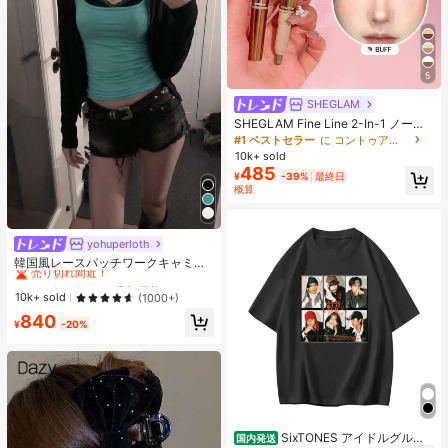
5
SHEGLAM
SHEGLAM Fine Line 2-In-1 ノーズ
コンター&ハイライトペン-Buff ノー
#1 ベストセラー
に コントゥア＆ブロンザー
ズシャドウ シェーディング 女性と女
10k+ sold
の子のためのブランドビューティー
485
¥
-39%
最終日
コスメメイクアップ
概算
yohuperloth
#1 ベストセラー
に 緑色 万能デイリートップス
売り切れ間近！
韓国風レースパッチワークキャミソ
ールタンクトップ、Y2Kエステティ
#1 ベストセラー
#1 ベストセラー
に 緑色 万能デイリートップス
に 緑色 万能デイリートップス
ック、ストリートウェアカジュアル
売り切れ間近！
売り切れ間近！
10k+ sold
(1000+)
サマー
#1 ベストセラー
に 緑色 万能デイリートップス
840
¥
-20%
売り切れ間近！
SixTONES アイドルグルー
国内発送