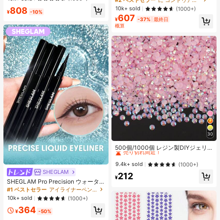
エストバンド付き フィットネス & ジ
ーディング 女性と女の子のためのブ
10k+ sold
808
(1000+)
ョギング用 ブラック、アスレジャー
¥
-10%
ランドビューティーコスメメイクア
607
ップ
¥
-37%
最終日
概算
30
#3 ベストセラー
に ベストセラーの裁縫用品 アパレル縫製・生地
売り切れ間近！
500個/1000個 レジン製DIYジェリ
ーフラットバックラインストーン、
#3 ベストセラー
#3 ベストセラー
に ベストセラーの裁縫用品 アパレル縫製・生地
に ベストセラーの裁縫用品 アパレル縫製・生地
ミニラウンドラインストーン、スマ
売り切れ間近！
売り切れ間近！
9.4k+ sold
(1000+)
ホケース、カップ、靴、ブーツ、衣
SHEGLAM
#3 ベストセラー
に ベストセラーの裁縫用品 アパレル縫製・生地
212
類装飾、ハンドメイドDIYアイドル
¥
SHEGLAM Pro Precision ウォータ
売り切れ間近！
ファン、ネームタグ用
ープルーフリキッドアイライナー-Bl
#1 ベストセラー
アイライナーペンシル アイライナー
ack 女性と女の子のためのブランド
10k+ sold
(1000+)
ビューティーコスメメイクアップ
364
¥
-50%