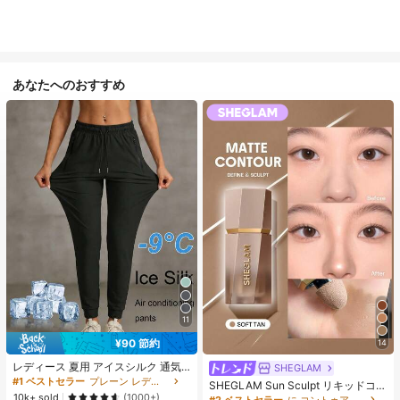
あなたへのおすすめ
11
¥90 節約
14
レディース 夏用 アイスシルク 通気
SHEGLAM
性 ランニングパンツ、速乾 軽量 ス
#1 ベストセラー
プレーン レディースパンツ
SHEGLAM Sun Sculpt リキッドコン
ポーツパンツ ジッパーポケット & ウ
10k+ sold
ター-Soft Tan ノーズシャドウ シェ
(1000+)
#2 ベストセラー
に コントゥア＆ブロンザー