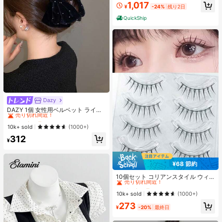
プ 記念デザイン 半袖 メンズ レディ
1,017
¥
-24%
残り2日
ース ゆったり 推し活グッズファン向
け コレクション
QuickShip
Dazy
#2 ベストセラー
ジオメトリック 女性のヘアアクセサリー
売り切れ間近！
DAZY 1個 女性用ベルベット ライン
ストーン 大きなダブルリボン ヘアク
#2 ベストセラー
#2 ベストセラー
ジオメトリック 女性のヘアアクセサリー
ジオメトリック 女性のヘアアクセサリー
ロウクリップ、エレガントでかわい
売り切れ間近！
売り切れ間近！
10k+ sold
(1000+)
いファッション、学校、パーティ
#2 ベストセラー
ジオメトリック 女性のヘアアクセサリー
312
ー、バレエ、デイリーウェアに最適
¥
売り切れ間近！
なヘアアクセサリー、エレガントな
ヘアクリップ、秋冬のバケーション
アウトフィットに最適
¥68 節約
#1 ベストセラー
に ナチュラル つけまつげ
売り切れ間近！
10個セット コリアンスタイル ウィ
スピー 細い つけまつげ 自己接着式
#1 ベストセラー
#1 ベストセラー
に ナチュラル つけまつげ
に ナチュラル つけまつげ
アイライナー付き、透明感と際立つ
売り切れ間近！
売り切れ間近！
10k+ sold
(1000+)
外観
#1 ベストセラー
に ナチュラル つけまつげ
273
¥
-20%
最終日
売り切れ間近！