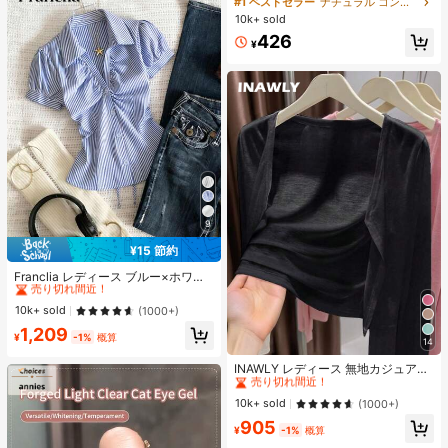
#1 ベストセラー
ナチュラル コントゥア＆ブロンザー
ズシャドウ シェーディング 女性と女
10k+ sold
の子のためのブランドビューティー
426
コスメメイクアップ
¥
9
¥15 節約
#1 ベストセラー
に ファブリック 柔らかなオフィスブラウス
売り切れ間近！
Franclia レディース ブルー×ホワイ
ト ストライプ ボタン付きシャーリン
#1 ベストセラー
#1 ベストセラー
に ファブリック 柔らかなオフィスブラウス
に ファブリック 柔らかなオフィスブラウス
グ Vネックシャツ 夏向け エフォート
売り切れ間近！
売り切れ間近！
10k+ sold
(1000+)
レスシック ブラウス 通学・新学期向
#1 ベストセラー
に ファブリック 柔らかなオフィスブラウス
1,209
け 春カジュアル
¥
-1%
概算
14
売り切れ間近！
#1 ベストセラー
作物 レディース軽量カーディガン
売り切れ間近！
INAWLY レディース 無地カジュアル
薄手カーディガン、春夏用
#1 ベストセラー
#1 ベストセラー
作物 レディース軽量カーディガン
作物 レディース軽量カーディガン
売り切れ間近！
売り切れ間近！
10k+ sold
(1000+)
#1 ベストセラー
作物 レディース軽量カーディガン
905
¥
-1%
概算
売り切れ間近！