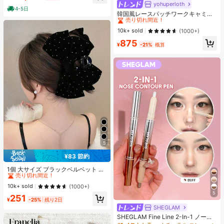
ヒップカバー効果 通気性抜群 サイズ
yohuperloth
#1 ベストセラー
に 緑色 万能デイリートップス
4-5日
豊富
売り切れ間近！
韓国風レースパッチワークキャミソ
ールタンクトップ、Y2Kエステティ
#1 ベストセラー
#1 ベストセラー
に 緑色 万能デイリートップス
に 緑色 万能デイリートップス
ック、ストリートウェアカジュアル
売り切れ間近！
売り切れ間近！
10k+ sold
(1000+)
サマー
#1 ベストセラー
に 緑色 万能デイリートップス
875
¥
-21%
概算
売り切れ間近！
5
¥83 節約
#1 ベストセラー
ポリエステル 女性のヘアアクセサリー
売り切れ間近！
1個 大サイズ ブラックベルベット リ
ボン ヘアクリップ クリスタルライン
#1 ベストセラー
#1 ベストセラー
ポリエステル 女性のヘアアクセサリー
ポリエステル 女性のヘアアクセサリー
ストーン装飾付き、エレガントな二
売り切れ間近！
売り切れ間近！
10k+ sold
(1000+)
重レイヤー フロック加工リボン レデ
5
#1 ベストセラー
ポリエステル 女性のヘアアクセサリー
251
ィース用
¥
-25%
残り2日
売り切れ間近！
SHEGLAM
SHEGLAM Fine Line 2-In-1 ノーズ
コンター&ハイライトペン-Buff ノー