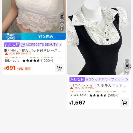
6
¥70 節約
MOREGETS BEAUTY
#1 ベストセラー
モスク 女性用タンクトップ&キャミス
売り切れ間近！
取り外し可能なパッド付きレースキ
ャミソール、多用途ノースリーブア
#1 ベストセラー
#1 ベストセラー
モスク 女性用タンクトップ&キャミス
モスク 女性用タンクトップ&キャミス
ンダーシャツ、女性向け、新学期、
売り切れ間近！
売り切れ間近！
10k+ sold
(1000+)
クリスマス、春節、カジュアルホワ
#1 ベストセラー
モスク 女性用タンクトップ&キャミス
691
イトサマー、シック&エレガント
¥
-9%
概算
売り切れ間近！
#コケッテアウトフィット
#2 ベストセラー
夜遊び 女性用ブラウス
売り切れ間近！
Elamini レディース ポルカドット パ
ッチワーク レーストリム 配色 ウエ
#2 ベストセラー
#2 ベストセラー
夜遊び 女性用ブラウス
夜遊び 女性用ブラウス
スト ショートスリーブ トップス 夏
売り切れ間近！
売り切れ間近！
6.5k+ sold
(500+)
用
#2 ベストセラー
夜遊び 女性用ブラウス
1,567
¥
売り切れ間近！