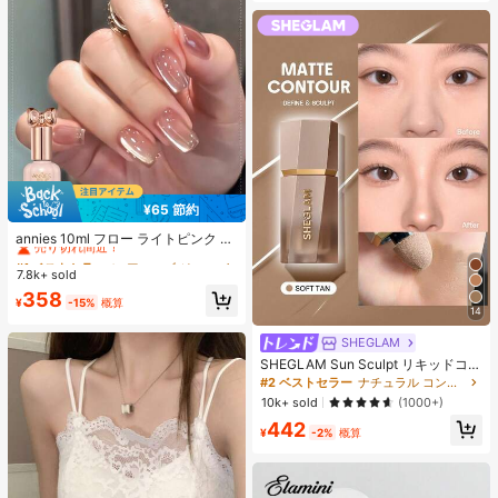
¥65 節約
#1 ベストセラー
に アニーズ ジェルネイルポリッシュ
売り切れ間近！
annies 10ml フロー ライトピンク キ
ャットアイ ジェルネイルポリッシュ
#1 ベストセラー
#1 ベストセラー
に アニーズ ジェルネイルポリッシュ
に アニーズ ジェルネイルポリッシュ
ウルトラシャイン UVジェル ミラー
7.8k+ sold
売り切れ間近！
売り切れ間近！
グラス キャットマグネットジェル ワ
#1 ベストセラー
に アニーズ ジェルネイルポリッシュ
358
ニス ネイルサプライ
¥
-15%
概算
14
売り切れ間近！
SHEGLAM
SHEGLAM Sun Sculpt リキッドコン
ター-Soft Tan ノーズシャドウ シェ
#2 ベストセラー
ナチュラル コントゥア＆ブロンザー
ーディング 女性と女の子のためのブ
10k+ sold
(1000+)
ランドビューティーコスメメイクア
442
ップ
¥
-2%
概算