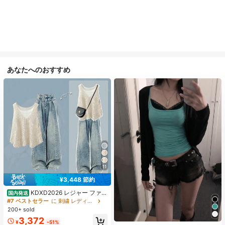
あなたへのおすすめ
11
¥3,448 節約
KDXD2026 レジャー ファッ
国内発送
ション ロングサイズ 夏服 女性 ワイ
#7 ベストセラー
に 刺繍 レディースコーデ
ルドスタイル ボア付きトップス ワイ
200+ sold
ルドスタイル ロングスカート 3点セ
3,372
ット UVカット 軽量 通気性 袖付き
¥
-51%