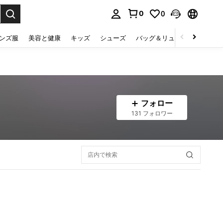
0
0
select.
ンズ服
美容と健康
キッズ
シューズ
バッグ＆リュック
下着＆
フォロー
131 フォロワー