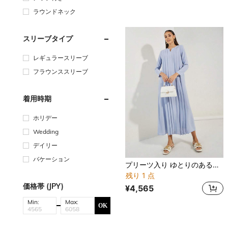
ラウンドネック
スリーブタイプ
レギュラースリーブ
フラウンススリーブ
着用時期
ホリデー
Wedding
デイリー
バケーション
プリーツ入り ゆとりのあるマキシスカート 無地
残り 1 点
価格帯 (JPY)
¥4,565
Min:
Max:
OK