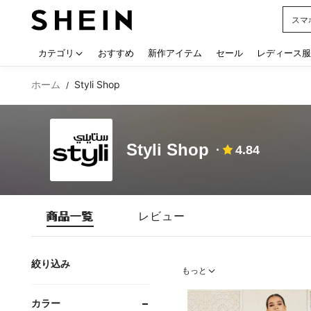
シー
Use up
カテゴリ
おすすめ
新作アイテム
セール
レディース服
ホーム
Styli Shop
/
Styli Shop
4.84
商品一覧
レビュー
絞り込み
もっと
カラー