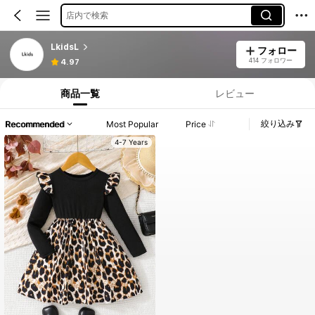
店内で検索
LkidsL
フォロー
414 フォロワー
4.97
商品一覧
レビュー
絞り込み
Recommended
Most Popular
Price
4-7 Years