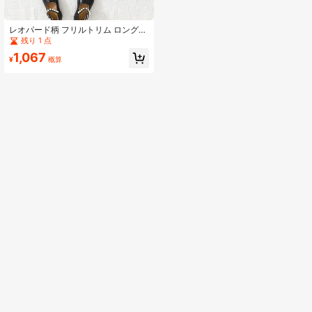
レオパード柄 フリルトリム ロング袖
ニットドレス ガールズストリートス
残り 1 点
タイル
1,067
¥
概算