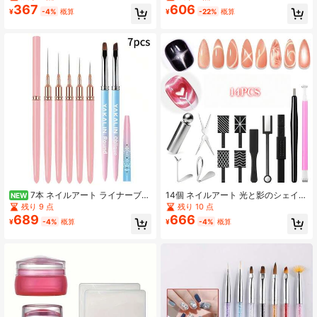
なデザイン用、ネイルアート愛好
ネイル用品、簡単にキャットアイ型
367
606
¥
-4%
概算
¥
-22%
概算
家、ネイルテック用品に最適
が作れる、マニキュアサロン必需品
ネイル用品ネイルツール
7本 ネイルアート ライナーブラ
14個 ネイルアート 光と影のシェイピ
NEW
シセット、超極細ライン描画ペン ラ
ングツールセット、花、ストライ
残り 9 点
残り 10 点
ウンド&斜め ネイルブラシ ペインテ
プ、ハートスタイルのツールを含
689
666
¥
-4%
概算
¥
-4%
概算
ィングツール
む、様々な光と影のネイルアート効
果を作成するための