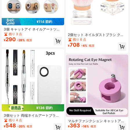
¥114 節約
3個 キャットアイ ネイルアートツー
ルセット、ブラックホール キャット
残り 3 点
2個セット ネイルダストブラシ クリ
アイ ネイルアート用、両端ネイルツ
290
スタルベース ネイルアート用 ダス
残り 6 点
¥
-28%
概算
ール、ネイルテクニシャンに必須、
ト・パウダー除去ブラシ ソフトカブ
708
ネイルサロン用品、使いやすいネイ
¥
-4%
概算
キクリーナーブラシ メイク・フレン
ルツール
チジェル・アクリルネイル用
¥136 節約
3個セット 両端ネイルアートブラ
シ、ジェルネイルブラシ&スパチュラ
残り 4 点
マルチファンクション キャットアイ
&パレットツール、ネイルアートツー
548
363
ネイルシェイプ、ネイルキャットア
¥
-20%
概算
¥
-16%
概算
ルキット
イデザイン用品、簡単にキャットア