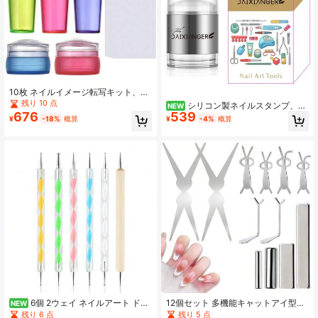
10枚 ネイルイメージ転写キット、
様々なライン、フローラル、幾何学
残り 10 点
シリコン製ネイルスタンプ、ネ
NEW
模様をネイル表面に転写できます
676
539
イル表面パターン転写マニキュア印
¥
-18%
概算
¥
-4%
概算
刷ツール
6個 2ウェイ ネイルアート ドッ
12個セット 多機能キャットアイ型ネ
NEW
ティングペン、精密なドット & 詳細
イルセット、キャットアイデザイン
残り 6 点
残り 5 点