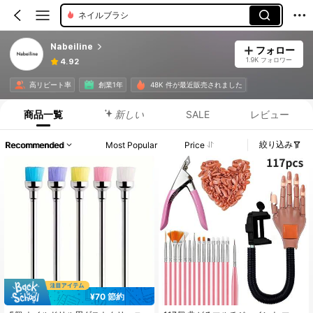
ネイルブラシ
Nabeiline
フォロー
1.9K フォロワー
4.92
高リピート率
創業1年
48K 件が最近販売されました
商品一覧
新しい
SALE
レビュー
絞り込み
Recommended
Most Popular
Price
¥70 節約