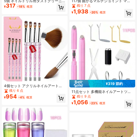
5個 ネイルドリル用ダストクリーニ
117個 曲がるマルチジョイント マニ
317
ングブラシ ネイルポリッシュ研磨ド
キュア練習キット、自由に調整可能
残り 7 点
¥
-18%
概算
リルクリーニングブラシヘッド 電動
な姿勢のハンドモデル、初心者ネイ
1,938
¥
-20%
概算
ネイルドリルマシン用 ネイルドスト
ルアート、フローラルデザイン、サ
リムーバーアクセサリーツール
ロンサンプルディスプレイ用
¥319 節約
4個セット アクリルネイルアートブ
ラシ、ピンクハンドル ネイルブラシ
残り 6 点
11点セット 多機能ネイルアートツー
アクリルパウダー塗布、ネイルカー
954
ルセット、スタイリングアクセサリ
残り 9 点
¥
-4%
概算
ビング、UVジェルペインティング
ー付き、様々なネイルアートスタイ
1,056
用、マニキュアツール
¥
-23%
概算
ルを作成可能、日常のネイルケアと
特別な日のスタイリングに適してい
ます