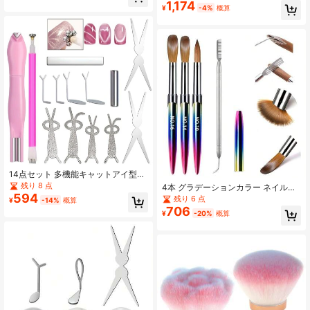
プレート、多機能ダブルエンドデザ
1,174
ーディングと手描きネイルアートデ
¥
-4%
概算
インワンド、ロングストリップステ
ザイン用のオールインワン用品
ィック、キャットアイスタイリング
ペン、ライン、スター、キャットア
イネイル表面効果を作成するための
フルマニキュアアクセサリーキット
14点セット 多機能キャットアイ型ネ
イルセット、簡単にキャットアイ型
残り 8 点
4本 グラデーションカラー ネイルア
が作れる、マニキュアサロン必需品
594
ートブラシセット、サイズ10/14/16
残り 6 点
¥
-14%
概算
のネイル用品ネイルツール
アクリルネイルブラシ エクステンシ
706
¥
-20%
概算
ョン用、ネイルサロン用クリーニン
グコーム付きマニキュアブラシ