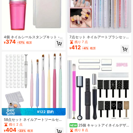
4個 ネイルシールスタンプキット -
7点セット ネイルアートブラシセッ
374
シリコン製ネイルアートツール - サ
ト キラキラクリスタルハンドル付
残り 7 点
¥
-17%
概算
ロン品質のネイルスタンプ
き、ディテール、フラット、ファ
412
¥
-4%
概算
ン、スカルプティングブラシ、ペイ
ンティング、ディテール、ブレンデ
ィング、複雑なネイルアートデザイ
ン作成用
¥122 節約
58点セット ネイルアートツールセッ
ト、ペイントブラシ、スポンジブレ
残り 2 点
25個 キャットアイネイルデザ
NEW
ンディングツール、多区画カラーパ
404
インツールセット、異なるパターン
残り 8 点
¥
-23%
概算
レットを含む、グラデーションシェ