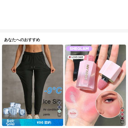
あなたへのおすすめ
11
¥96 節約
15