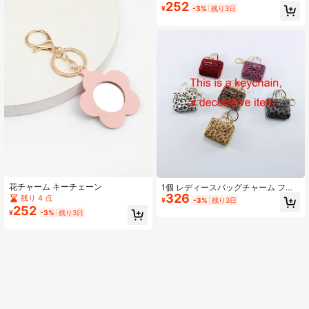
252
¥
-3%
残り3日
花チャーム キーチェーン
1個 レディースバッグチャーム ファ
326
ッショナブルなキーチェーン 日常生
残り 4 点
¥
-3%
残り3日
活 車のアクセサリー 学校 かわいい
252
¥
-3%
残り3日
ゴシック Y2K クリスマスギフトアイ
デア バッグアクセサリー ランヤード
IDホルダー 車のアクセサリー バッグ
チャーム 母の日、父の日、卒業、教
師への贈り物