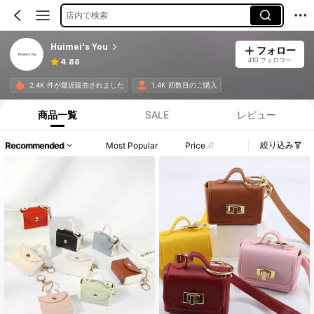
店内で検索
Huimei's You
フォロー
410 フォロワー
4.88
2.4K 件が最近販売されました
1.4K 回数目のご購入
商品一覧
SALE
レビュー
絞り込み
Recommended
Most Popular
Price