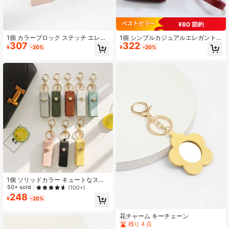
¥80 節約
1個 カラーブロック ステッチ エレガ
1個 シンプルカジュアルエレガントP
307
322
ントなストリートウェア PUレザー
Uレザーキーチェーン、回転ロック
¥
-20%
¥
-20%
キーチェーン 回転ロック&コインケ
式デザイン、ミニバッグデコレーシ
ース付き スクール カーアクセサリー
ョンチェーンペンダントアクセサリ
キュートなゴシック Y2K バッグアク
ー、車用アクセサリー、バッグチャ
セサリー ランヤード IDホルダー付き
ーム、学校、かわいいゴシック、Y2
カーアクセサリー バッグチャーム 母
Kスタイル、IDホルダー付きバッグラ
の日、父の日、卒業、教師への贈り
ンヤード、母の日、父の日、卒業、
物
教師への贈り物
1個 ソリッドカラー キュートなスト
リートスタイル 亜鉛合金キーチェー
50+ sold
(100+)
ン、PUレザー リップグロスバッグチ
248
¥
-20%
ャーム、マルチカラー バックパック
学校 車 アクセサリー ゴシック Y2K
母の日 父の日 卒業 先生への贈り物
花チャーム キーチェーン
残り 4 点