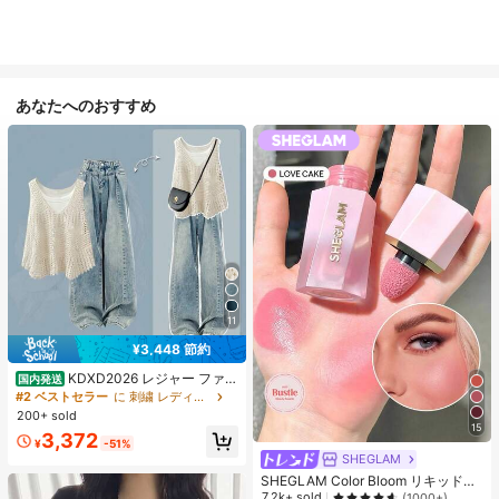
あなたへのおすすめ
11
¥3,448 節約
KDXD2026 レジャー ファッ
国内発送
ション ロングサイズ 夏服 女性 ワイ
#2 ベストセラー
に 刺繍 レディースコーデ
ルドスタイル ボア付きトップス ワイ
200+ sold
ルドスタイル ロングスカート 3点セ
15
3,372
ット UVカット 軽量 通気性 袖付き
¥
-51%
ヒップカバー効果 通気性抜群 サイズ
SHEGLAM
豊富
SHEGLAM Color Bloom リキッドチ
ークマット仕上げ-Love Cake チー
7.2k+ sold
(1000+)