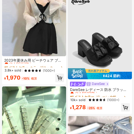
#1 ベストセラー
カラーブロック 女性用ワンピース
売り切れ間近！
2023年夏休み用 ビーチウェア ブラ
ック 腹部スリミング 1ピース 保守的
#1 ベストセラー
#1 ベストセラー
カラーブロック 女性用ワンピース
カラーブロック 女性用ワンピース
2ピースセット セクシー
売り切れ間近！
売り切れ間近！
3.8k+ sold
(1000+)
¥424 節約
#1 ベストセラー
カラーブロック 女性用ワンピース
1,970
¥
-10%
概算
売り切れ間近！
DareSee
#1 ベストセラー
プレーン 女性用ヒールサンダル
売り切れ間近！
DareSee レディース 防水 プラット
フォーム 厚底サンダル オープントゥ
#1 ベストセラー
#1 ベストセラー
プレーン 女性用ヒールサンダル
プレーン 女性用ヒールサンダル
スリッポンシューズ 夏新作 チャンキ
売り切れ間近！
売り切れ間近！
10k+ sold
(1000+)
ーハイヒール Y2Kスタイル 通学向け
#1 ベストセラー
プレーン 女性用ヒールサンダル
1,278
¥
-25%
概算
売り切れ間近！