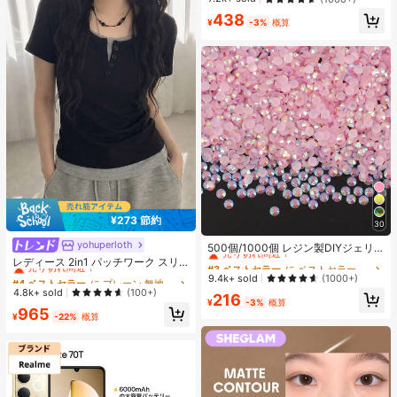
ク 女性と女の子のためのブランドビ
438
ューティーコスメメイクアップ
¥
-3%
概算
¥273 節約
30
#3 ベストセラー
に ベストセラーの裁縫用品 アパレル縫製・生地
yohuperloth
#4 ベストセラー
に プレーン 無地のカジュアルTシャツ
売り切れ間近！
500個/1000個 レジン製DIYジェリ
ーフラットバックラインストーン、
売り切れ間近！
レディース 2in1 パッチワーク スリ
#3 ベストセラー
#3 ベストセラー
に ベストセラーの裁縫用品 アパレル縫製・生地
に ベストセラーの裁縫用品 アパレル縫製・生地
ミニラウンドラインストーン、スマ
ムフィット 多用途 カジュアル 半袖T
#4 ベストセラー
#4 ベストセラー
に プレーン 無地のカジュアルTシャツ
に プレーン 無地のカジュアルTシャツ
売り切れ間近！
売り切れ間近！
9.4k+ sold
(1000+)
ホケース、カップ、靴、ブーツ、衣
シャツ ブラック 夏用
売り切れ間近！
売り切れ間近！
4.8k+ sold
(100+)
#3 ベストセラー
に ベストセラーの裁縫用品 アパレル縫製・生地
216
類装飾、ハンドメイドDIYアイドル
¥
-3%
概算
#4 ベストセラー
に プレーン 無地のカジュアルTシャツ
売り切れ間近！
ファン、ネームタグ用
965
¥
-22%
概算
売り切れ間近！