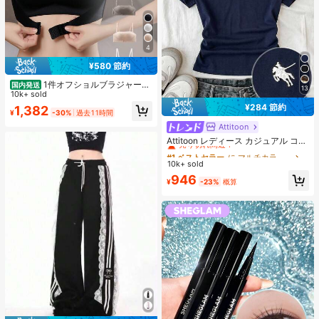
4
¥580 節約
1件オフショルブラジャー、
国内発送
13
小胸用アップチューブトップ、 オフ
10k+ sold
ショルインナー 、脇高 谷間メイク下
¥284 節約
1,382
¥
-30%
過去11時間
着、A/Bカップノンワイヤーぶらジ
ャー
Attitoon
#1 ベストセラー
に マルチカラー 女性用Tシャツ
売り切れ間近！
Attitoon レディース カジュアル コン
トラストカラー ポロカラー 半袖Tシ
#1 ベストセラー
#1 ベストセラー
に マルチカラー 女性用Tシャツ
に マルチカラー 女性用Tシャツ
ャツ、デイリーウェア
10k+ sold
売り切れ間近！
売り切れ間近！
#1 ベストセラー
に マルチカラー 女性用Tシャツ
946
¥
-23%
概算
売り切れ間近！