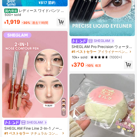
¥817 節約
レディース ワイドパンツ 夏
国内発送
アメリカンレトロ レース デザインパ
500+ sold
ンツ ストレート ルーズ フィット ハ
1,919
¥
-30%
過去11時間
イウエスト 華やか 高見え お出かけ
デイリー 普段使い ファッショナブル
SHEGLAM
SHEGLAM Pro Precision ウォータ
ープルーフリキッドアイライナー-Bl
#1 ベストセラー
アイライナーペンシル アイライナー
ack 女性と女の子のためのブランド
10k+ sold
(1000+)
ビューティーコスメメイクアップ
370
¥
-10%
概算
5
SHEGLAM
SHEGLAM Fine Line 2-In-1 ノーズ
コンター&ハイライトペン-Buff ノー
#1 ベストセラー
ナチュラル コントゥア＆ブロンザー
ズシャドウ シェーディング 女性と女