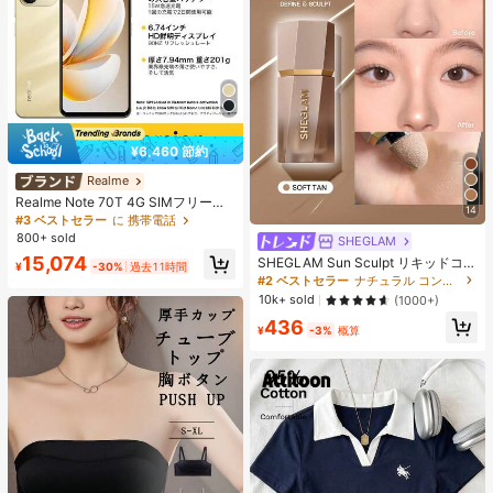
¥6,460 節約
Realme
Realme Note 70T 4G SIMフリー携
14
帯電話 4GB+64GB/4GB+128GB/4G
#3 ベストセラー
に 携帯電話
B+256GB グローバル版 4G LTE、A
800+ sold
SHEGLAM
ndroid 15 スマートフォン、50MP AI
15,074
SHEGLAM Sun Sculpt リキッドコン
カメラ、90Hz ディスプレイ モバイ
¥
-30%
過去11時間
ター-Soft Tan ノーズシャドウ シェ
ルフォン プラスライト、6000mAh
#2 ベストセラー
ナチュラル コントゥア＆ブロンザー
ーディング 女性と女の子のためのブ
大容量バッテリー、15W 急速充電、
10k+ sold
(1000+)
ランドビューティーコスメメイクア
オクタコアチップセット、アダプタ
436
ップ
ーなし、ベトナムでSIMロック
¥
-3%
概算