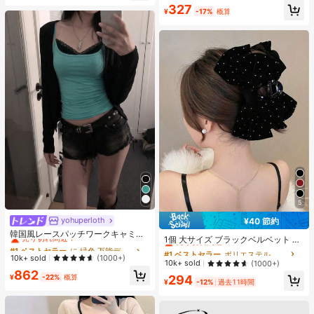
ースコートやトップコートは不要、
327
UVLEDジェルネイルポリッシュ、自
¥
-17%
概算
宅やサロンで使用可能、女性の自宅
マニキュアギフト
5
yohuperloth
¥40 節約
#1 ベストセラー
に 緑色 万能デイリートップス
#1 ベストセラー
ポリエステル 髪の爪
売り切れ間近！
韓国風レースパッチワークキャミソ
売り切れ間近！
1個 大サイズ ブラックベルベット リ
ールタンクトップ、Y2Kエステティ
#1 ベストセラー
#1 ベストセラー
に 緑色 万能デイリートップス
に 緑色 万能デイリートップス
ボン ヘアクリップ クリスタルライン
#1 ベストセラー
#1 ベストセラー
ポリエステル 髪の爪
ポリエステル 髪の爪
ック、ストリートウェアカジュアル
売り切れ間近！
売り切れ間近！
10k+ sold
(1000+)
ストーン装飾付き、エレガントな二
売り切れ間近！
売り切れ間近！
10k+ sold
サマー
(1000+)
重レイヤー フロック加工リボン レデ
#1 ベストセラー
に 緑色 万能デイリートップス
862
#1 ベストセラー
ポリエステル 髪の爪
¥
-22%
概算
294
ィース用
売り切れ間近！
¥
-12%
過去11時間
売り切れ間近！