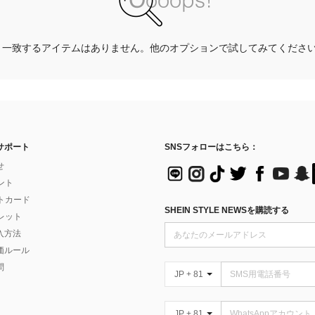
一致するアイテムはありません。他のオプションで試してみてくださ
サポート
SNSフォローはこちら：
せ
イント
フトカード
SHEIN STYLE NEWSを購読する
ォレット
入方法
価ルール
問
JP + 81
JP + 81