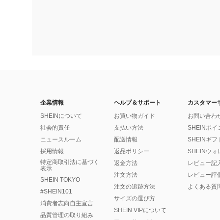
企業情報
ヘルプ＆サポート
カスタマー
SHEINについて
お買い物ガイド
お問い合わ
社会的責任
支払い方法
SHEINポ
ニュースルーム
配送情報
SHEINギ
採用情報
返品ポリシー
SHEINウ
特定商取引法に基づく
返金方法
レビュー記
表示
注文方法
レビュー評
SHEIN TOKYO
注文の追跡方法
よくある質
#SHEIN101
サイズの選び方
消費者志向自主宣言
SHEIN VIPについて
品質管理の取り組み