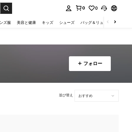
0
0
select.
ンズ服
美容と健康
キッズ
シューズ
バッグ＆リュック
下着＆
フォロー
並び替え