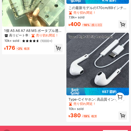
¥74 節約
この最新モデルの170cm/69インチ
のBluetoothリモコン式セルフィース
売り切れ間近！
ティック、スマホホルダー、LEDラ
7.8k+ sold
イト付きは合金素材で作られていま
400
す。ビデオ撮影、ライフレコーディ
#1 ベストセラー
マルチカラー バインダー
¥
-16%
残り2日
ング、旅行に適しています。伸縮、
高リピート率
売り切れ間近！
1個 A5 A6 A7 A8 M5 ポータブル透明
360度回転、スタビライザー、折り
ルーズリーフバインダー、透明ステ
#1 ベストセラー
#1 ベストセラー
マルチカラー バインダー
マルチカラー バインダー
たたみ式の携帯用三脚式セルフィー
ッカーブック、シールブック、ステ
スティックです。バレンタインデー
高リピート率
高リピート率
売り切れ間近！
売り切れ間近！
10k+ sold
(1000+)
ッカーブック、写真収納バッグ、フ
のカップル撮影に最適なツールで
#1 ベストセラー
マルチカラー バインダー
176
ォトアルバム、貯金プランブック、
す。
¥
-2%
概算
高リピート率
売り切れ間近！
プランナー、ノート、オフィス文房
具、学用品として使用可能
¥87 節約
1
#1 ベストセラー
に エレクトロニクス
1
売り切れ間近！
Type-Cイヤホン: 高品質インイヤー
ヘッドホン、3ボタンインラインコ
#1 ベストセラー
#1 ベストセラー
に エレクトロニクス
に エレクトロニクス
ントロール内蔵、音楽再生、通話応
10k+ sold
売り切れ間近！
売り切れ間近！
答、音量調整が簡単。17/16/15シリ
#1 ベストセラー
に エレクトロニクス
380
ーズ、Plus、Pro、Pro Maxモデル対
¥
-19%
概算
売り切れ間近！
応