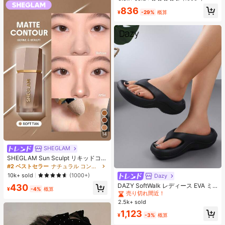
ス、アイロンペーパー、カラフルな
売り切れ間近！
836
キーチェーン、装飾アクセサリー、
¥
-29%
概算
ハンギングロープ付き、DIY愛好家
がDIYパズル、バレンタインデーギ
フト、誕生日ギフトを手作りできま
す。
14
SHEGLAM
SHEGLAM Sun Sculpt リキッドコン
ター-Soft Tan ノーズシャドウ シェ
#2 ベストセラー
ナチュラル コントゥア＆ブロンザー
ーディング 女性と女の子のためのブ
10k+ sold
(1000+)
Dazy
#2 ベストセラー
寮 女性用スリッパ
ランドビューティーコスメメイクア
売り切れ間近！
DAZY SoftWalk レディース EVA ミ
430
ップ
¥
-4%
概算
ッドヒールプラットフォームビーチ
#2 ベストセラー
#2 ベストセラー
寮 女性用スリッパ
寮 女性用スリッパ
サンダル - 超軽量、通気性、快適、
2.5k+ sold
売り切れ間近！
売り切れ間近！
滑り止め、柔らかいソール、ミニマ
#2 ベストセラー
寮 女性用スリッパ
1,123
ルデザイン、ビーチ、休暇、家庭で
¥
-3%
概算
売り切れ間近！
の自由時間、デイリー着用に適し、