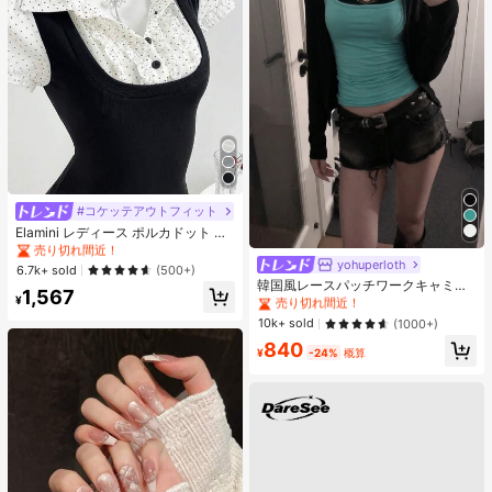
#コケッテアウトフィット
#2 ベストセラー
夜遊び 女性用ブラウス
売り切れ間近！
Elamini レディース ポルカドット パ
ッチワーク レーストリム 配色 ウエ
#2 ベストセラー
#2 ベストセラー
夜遊び 女性用ブラウス
夜遊び 女性用ブラウス
スト ショートスリーブ トップス 夏
yohuperloth
#1 ベストセラー
に 緑色 万能デイリートップス
売り切れ間近！
売り切れ間近！
6.7k+ sold
(500+)
用
売り切れ間近！
韓国風レースパッチワークキャミソ
#2 ベストセラー
夜遊び 女性用ブラウス
1,567
ールタンクトップ、Y2Kエステティ
¥
#1 ベストセラー
#1 ベストセラー
に 緑色 万能デイリートップス
に 緑色 万能デイリートップス
売り切れ間近！
ック、ストリートウェアカジュアル
売り切れ間近！
売り切れ間近！
10k+ sold
(1000+)
サマー
#1 ベストセラー
に 緑色 万能デイリートップス
840
¥
-24%
概算
売り切れ間近！