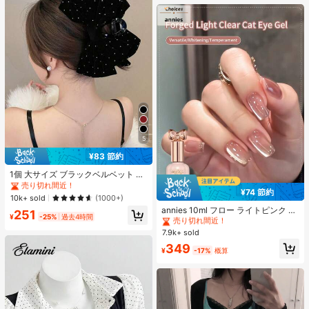
オールシーズン、スリップオン、無
地、プリントなし
5
¥83 節約
#1 ベストセラー
ポリエステル 髪の爪
売り切れ間近！
1個 大サイズ ブラックベルベット リ
ボン ヘアクリップ クリスタルライン
#1 ベストセラー
#1 ベストセラー
ポリエステル 髪の爪
ポリエステル 髪の爪
¥74 節約
ストーン装飾付き、エレガントな二
#1 ベストセラー
に アニーズ ジェルネイルポリッシュ
売り切れ間近！
売り切れ間近！
10k+ sold
(1000+)
重レイヤー フロック加工リボン レデ
売り切れ間近！
annies 10ml フロー ライトピンク キ
#1 ベストセラー
ポリエステル 髪の爪
251
ィース用
¥
-25%
過去4時間
ャットアイ ジェルネイルポリッシュ
#1 ベストセラー
#1 ベストセラー
に アニーズ ジェルネイルポリッシュ
に アニーズ ジェルネイルポリッシュ
売り切れ間近！
ウルトラシャイン UVジェル ミラー
7.9k+ sold
売り切れ間近！
売り切れ間近！
グラス キャットマグネットジェル ワ
#1 ベストセラー
に アニーズ ジェルネイルポリッシュ
349
ニス ネイルサプライ
¥
-17%
概算
売り切れ間近！