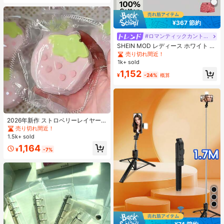
¥367 節約
#ロマンティックカントリー
SHEIN MOD レディース ホワイト 夏
用 かわいい エレガント ティーパー
売り切れ間近！
ティー レース パフスリーブ シング
1k+ sold
ルブレスト ブラウス、ヴィンテージ
1,152
コートスタイル クロップトップ、ピ
¥
-24%
概算
ーターパンカラー Y2K
#1 ベストセラー
に シリコーン ティーンエイジャー向けのノベルティ＆ギャグおもちゃ
売り切れ間近！
2026年新作 ストロベリーレイヤー
ケーキ シリコンスクイーズトイ 1
#1 ベストセラー
#1 ベストセラー
に シリコーン ティーンエイジャー向けのノベルティ＆ギャグおもちゃ
に シリコーン ティーンエイジャー向けのノベルティ＆ギャグおもちゃ
個、厚手&ソフト、学生、誕生日、
1.5k+ sold
売り切れ間近！
売り切れ間近！
サプライズ、ホリデー、カップル、
#1 ベストセラー
に シリコーン ティーンエイジャー向けのノベルティ＆ギャグおもちゃ
1,164
クリスマス、ゲーマー、ストレス解
¥
-7%
売り切れ間近！
消に最適なギフト