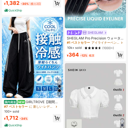
1,382
ャー
¥
-30%
残り2日
QuickShip
SHEGLAM
SHEGLAM Pro Precision ウォータ
ープルーフリキッドアイライナー-Bl
#1 ベストセラー
アイライナーペンシル アイライナー
ack 女性と女の子のためのブランド
10k+ sold
(1000+)
ビューティーコスメメイクアップ
364
¥
-12%
概算
8
GIRLTROVE【期間限
国内発送
NEW
定＆国内即発送】2026春・夏・秋新
#7 ベストセラー
に 新しい レディースパンツ
作刺繍入りの軽量でふんわりとした
100+ sold
ワイドパンツ、女性向けハイウエス
1,712
ト。夏のビーチバケーションにぴっ
¥
-34%
たり
QuickShip