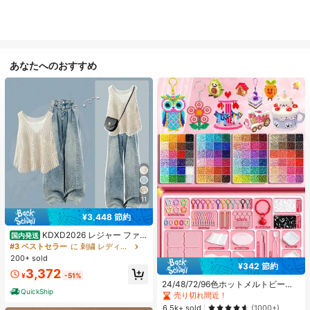
あなたへのおすすめ
11
¥3,448 節約
KDXD2026 レジャー ファッ
国内発送
ション ロングサイズ 夏服 女性 ワイ
#3 ベストセラー
に 刺繍 レディースコーデ
ルドスタイル ボア付きトップス ワイ
200+ sold
#1 ベストセラー
に ジュエリー製作セット
ルドスタイル ロングスカート 3点セ
¥342 節約
売り切れ間近！
3,372
ット UVカット 軽量 通気性 袖付き
¥
-51%
#1 ベストセラー
#1 ベストセラー
に ジュエリー製作セット
に ジュエリー製作セット
ヒップカバー効果 通気性抜群 サイズ
24/48/72/96色ホットメルトビーズ
QuickShip
豊富
クリエイティブクラフトセット、ス
売り切れ間近！
売り切れ間近！
クエアペグボード、多層収納ボック
#1 ベストセラー
に ジュエリー製作セット
6.5k+ sold
(1000+)