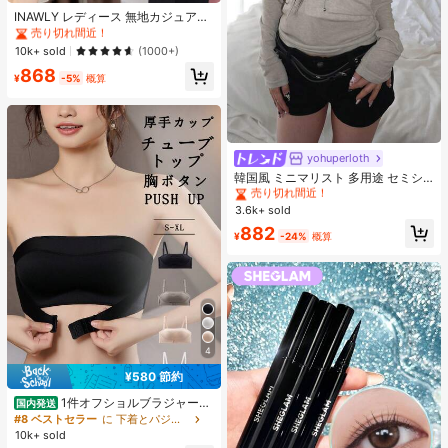
売り切れ間近！
INAWLY レディース 無地カジュアル
薄手カーディガン、春夏用
#1 ベストセラー
#1 ベストセラー
作物 レディース軽量カーディガン
作物 レディース軽量カーディガン
売り切れ間近！
売り切れ間近！
10k+ sold
(1000+)
#1 ベストセラー
作物 レディース軽量カーディガン
868
¥
-5%
概算
売り切れ間近！
yohuperloth
#1 ベストセラー
カーキ 女性用トップス、ブラウス、Tシャツ
売り切れ間近！
韓国風 ミニマリスト 多用途 セミシ
アー Vネック 長袖Tシャツ カジュア
#1 ベストセラー
#1 ベストセラー
カーキ 女性用トップス、ブラウス、Tシャツ
カーキ 女性用トップス、ブラウス、Tシャツ
ル
3.6k+ sold
売り切れ間近！
売り切れ間近！
#1 ベストセラー
カーキ 女性用トップス、ブラウス、Tシャツ
882
¥
-24%
概算
売り切れ間近！
4
¥580 節約
1件オフショルブラジャー、
国内発送
小胸用アップチューブトップ、 オフ
#8 ベストセラー
に 下着とパジャマ
ショルインナー 、脇高 谷間メイク下
10k+ sold
着、A/Bカップノンワイヤーぶらジ