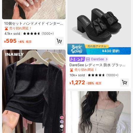
10個セット ハンドメイド インター
ネットセレブリティ優しいラインス
売り切れ間近！
トーンラティスフレンチフォークフ
4.1k+ sold
(1000+)
ァックスパールピンクキャットアイ
595
ボウ偽ネイル プレスオンネイル ネイ
¥
-4%
概算
ルサプライ ハンドメイドプレスオン
ネイル
¥430 節約
DareSee
#1 ベストセラー
プレーン 女性用ヒールサンダル
売り切れ間近！
DareSee レディース 防水 プラット
フォーム 厚底サンダル オープントゥ
#1 ベストセラー
#1 ベストセラー
プレーン 女性用ヒールサンダル
プレーン 女性用ヒールサンダル
スリッポンシューズ 夏新作 チャンキ
売り切れ間近！
売り切れ間近！
10k+ sold
(1000+)
ーハイヒール Y2Kスタイル 通学向け
#1 ベストセラー
プレーン 女性用ヒールサンダル
1,272
¥
-25%
概算
売り切れ間近！
14
#1 ベストセラー
作物 レディース軽量カーディガン