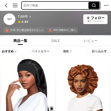
店内で検索
TJSYF
フォロー
987 フォロワー
4.89
9.5K 件が最近販売されました
930 回数目のご購入
商品一覧
SALE
レビュー
おすすめ
ベストセラー
価格
絞り込み