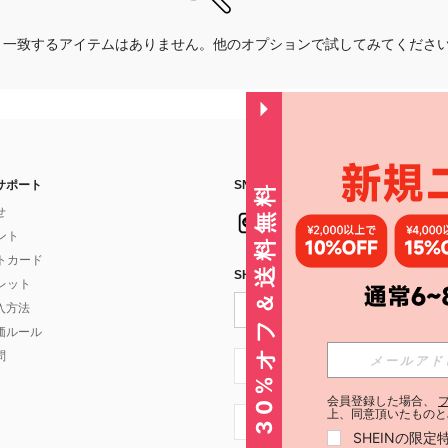
一致するアイテムはありません。他のオプションで試してみてくださ
サポート
SNSフォローはこちら：
30%オフ＆送料無料
せ
イント
フトカード
SHEIN STYLE NEWSを購読する
ォレット
入方法
価ルール
問
JP + 81
会員登録した場合、
上、同意頂いたものと
JP + 81
SHEINの限