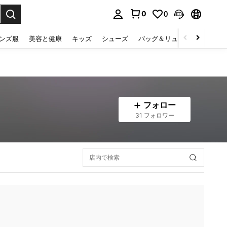
0
0
select.
ンズ服
美容と健康
キッズ
シューズ
バッグ＆リュック
下着＆
フォロー
31 フォロワー