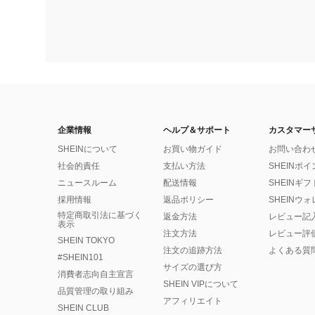
企業情報
ヘルプ＆サポート
カスタマー
SHEINについて
お買い物ガイド
お問い合わ
社会的責任
支払い方法
SHEINポ
ニュースルーム
配送情報
SHEINギ
採用情報
返品ポリシー
SHEINウ
特定商取引法に基づく
返金方法
レビュー記
表示
注文方法
レビュー評
SHEIN TOKYO
注文の追跡方法
よくある質
#SHEIN101
サイズの選び方
消費者志向自主宣言
SHEIN VIPについて
品質管理の取り組み
アフィリエイト
SHEIN CLUB