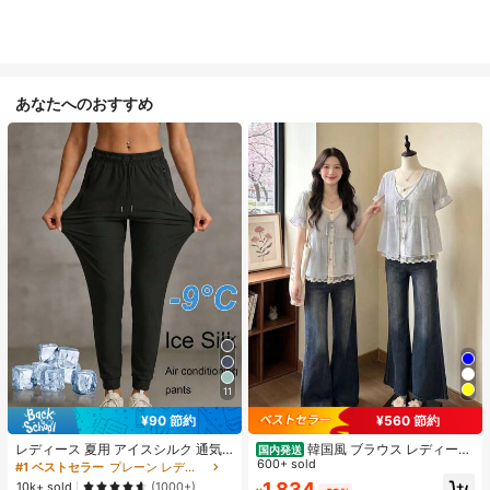
あなたへのおすすめ
11
¥90 節約
¥560 節約
レディース 夏用 アイスシルク 通気
韓国風 ブラウス レディース
国内発送
性 ランニングパンツ、速乾 軽量 ス
夏 ドット柄 フェイクレイヤード 半
600+ sold
#1 ベストセラー
プレーン レディースパンツ
ポーツパンツ ジッパーポケット & ウ
袖 パフスリーブ レース切替 リボン
1,834
10k+ sold
(1000+)