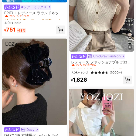
#シアーミックス
#3 ベストセラー
長い 女性用Tシャツ
売り切れ間近！
FRIFUL レディース ラウンドネック
バックポルカドット柄 ファブリック
#3 ベストセラー
#3 ベストセラー
長い 女性用Tシャツ
長い 女性用Tシャツ
切り替え リボンストラップ装飾 透か
4.9k+ sold
売り切れ間近！
売り切れ間近！
しデザイン セクシー スウィート Tシ
#3 ベストセラー
長い 女性用Tシャツ
751
ャツ
¥
-18%
売り切れ間近！
8
ChicGrav Fashion
#5 ベストセラー
に ニットウェア レディースニットウェア
売り切れ間近！
レディース ファッショナブル ポロカ
ラー ラグラン 半袖 ニットTシャツ
#5 ベストセラー
#5 ベストセラー
に ニットウェア レディースニットウェア
に ニットウェア レディースニットウェア
軽量 万能カーディガントップ 春夏向
売り切れ間近！
売り切れ間近！
7.5k+ sold
(1000+)
け エステティック 秋
#5 ベストセラー
に ニットウェア レディースニットウェア
1,826
¥
売り切れ間近！
Dazy
#2 ベストセラー
ジオメトリック 女性のヘアアクセサリー
売り切れ間近！
DAZY 1個 女性用ベルベット ライン