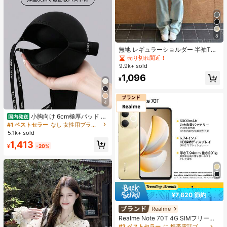
8
無地 レギュラーショルダー 半袖Tシ
ャツ レディース ラウンドネック ス
売り切れ間近！
リムフィット 美シルエット 伸縮性
9.9k+ sold
軽量 透け感あり 通気性 快適素材 夏
1,096
用 万能 オールマッチ Tシャツ
¥
4
小胸向け 6cm極厚パッド 盛
国内発送
りブラ ノンワイヤー 谷間メイク シ
#1 ベストセラー
なし 女性用ブラジャーとブラレット
ームレス ボリュームアップ 美胸フィ
5.1k+ sold
ット ブラジャー
1,413
¥
-20%
¥7,820 節約
Realme
Realme Note 70T 4G SIMフリー携
帯電話 4GB+64GB/4GB+128GB/4G
#2 ベストセラー
に 携帯電話ブランド 携帯電話