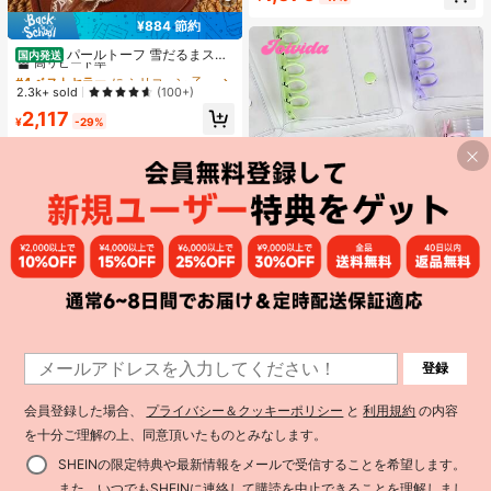
¥884 節約
#4 ベストセラー
に シリコーン 子供用フィジェットトイ
高リピート率
パールトーフ 雪だるまスク
国内発送
イーズ スフレ 水感スクイーズ ペン
#4 ベストセラー
#4 ベストセラー
に シリコーン 子供用フィジェットトイ
に シリコーン 子供用フィジェットトイ
ダントストレス解消玩具 すくいーず
高リピート率
高リピート率
2.3k+ sold
(100+)
おもちゃ 押して抑えつつあった感情
#4 ベストセラー
に シリコーン 子供用フィジェットトイ
2,117
を解放 めろじょいスクイーズ、スク
¥
-29%
高リピート率
イーズ>ミ ズ カン スクイ ー、 水系
スクイーズ、 水スクイーズ、 みずか
んすくいーず、 スクイーズ>カピバ
ラ、 誕生日、 スクイーズ水感、 す
いかんすくいーず、高品質 すくいー
ずめろじょい
¥70 節約
Joivida
1
登録
1
Joivida A7サイズ 透明ポータブルフ
ァイルフォルダー ダブルスナップ
#2 ベストセラー
に ポリ塩化ビニル バインダー
式、写真の保管に最適、フォトアル
会員登録した場合、
プライバシー＆クッキーポリシー
と
利用規約
の内容
10k+ sold
(1000+)
バムとしても使用可能、文房具、ノ
を十分ご理解の上、同意頂いたものとみなします。
278
ート、ステッカーブック、オフィス
¥
-20%
用品、学校用品、新学期に
SHEINの限定特典や最新情報をメールで受信することを希望します。
また、いつでもSHEINに連絡して購読を中止できることを理解しまし