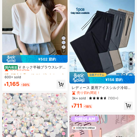
7
¥502 節約
#5 ベストセラー
に エレガント レディーストップス
売り切れ間近！
V ネック半袖ブラウスレデ
国内発送
4
ィース 前タックロールスリーブパー
#5 ベストセラー
#5 ベストセラー
に エレガント レディーストップス
に エレガント レディーストップス
ルボタンドレープゆったり肉隠しオ
600+ sold
売り切れ間近！
売り切れ間近！
¥156 節約
フィス万能シフォントップス
#5 ベストセラー
に エレガント レディーストップス
1,165
¥
-30%
レディース 夏用アイスシルク冷却ジ
売り切れ間近！
ョガーパンツ、速乾軽量スポーツパ
売り切れ間近！
ンツ、ジッパーポケットとウエスト
3k+ sold
(100+)
バンド付き、フィットネスとランニ
711
ングに適したアスレジャー
¥
-18%