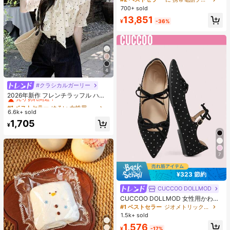
B+256GB グローバル版 4G LTE、A
700+ sold
ndroid 15 スマートフォン、50MP AI
13,851
カメラ、90Hz ディスプレイ モバイ
¥
-36%
ルフォン プラスライト、6000mAh
大容量バッテリー、15W 急速充電、
オクタコアチップセット、アダプタ
ーなし、ベトナムでSIMロック
4
#クラシカルガーリー
#1 ベストセラー
ゆるい 女性用ブラウス
売り切れ間近！
2026年新作 フレンチラッフル ハー
ト ドット柄シフォンブラウス、リボ
#1 ベストセラー
#1 ベストセラー
ゆるい 女性用ブラウス
ゆるい 女性用ブラウス
ン付き半袖トップス、秋夏エレガン
6.6k+ sold
売り切れ間近！
売り切れ間近！
ト
#1 ベストセラー
ゆるい 女性用ブラウス
1,705
¥
売り切れ間近！
7
¥323 節約
CUCCOO DOLLMOD
CUCCOO DOLLMOD 女性用かわい
くエレガントなドット柄 マリージェ
#1 ベストセラー
ジオメトリック 女性用フラット
ーン フラットシューズ ダブルリボン
1.5k+ sold
付き
1,576
¥
-17%