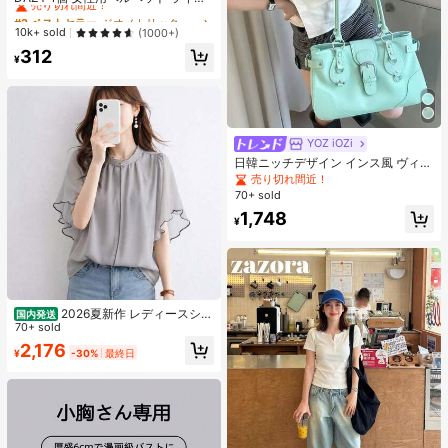
ストーン 大きなダブルリボン ヘアク
#2 ベストセラー
#2 ベストセラー
ジオメトリック 女性のヘアアクセサリー
ジオメトリック 女性のヘアアクセサリー
ロウクリップ、エレガントでかわい
売り切れ間近！
売り切れ間近！
10k+ sold
(1000+)
いファッション、学校、パーティ
#2 ベストセラー
ジオメトリック 女性のヘアアクセサリー
312
ー、バレエ、デイリーウェアに最適
¥
売り切れ間近！
なヘアアクセサリー、エレガントな
ヘアクリップ、秋冬のバケーション
アウトフィットに最適
YOZ iOZi
日韓ニッチデザイン インス風 ヴィン
テージ レトロ オートバイ柄 アンダ
売り切れ間近！
ーアームバッグ ファッション 多用途
70+ sold
大容量 通勤 お出かけ デイリー ショ
1,748
ッピング ヴィンテージショルダーバ
¥
ッグ
2026夏新作 レディースシャ
国内発送
ツ 日系ナチュラルスタイル ロースタ
70+ sold
ンドカラー フリルデザイン 半袖トッ
2,176
¥
-30%
最終日
プス 上品フェミニンゆったりシルエ
ット通気性抜群 薄手軽量 肌触り柔ら
か 体型カバー着痩せ効果 カジュアル
オフィスカジュアル