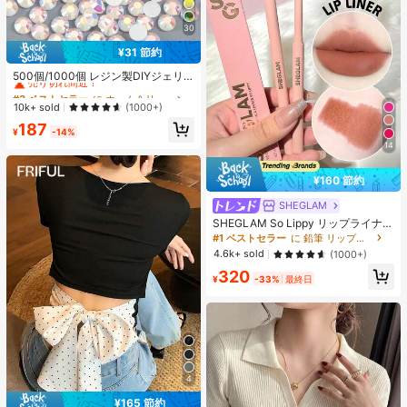
30
¥31 節約
#3 ベストセラー
に ホーム＆リビング
売り切れ間近！
500個/1000個 レジン製DIYジェリ
ーフラットバックラインストーン 小
#3 ベストセラー
#3 ベストセラー
に ホーム＆リビング
に ホーム＆リビング
さな丸型ラインストーン ミニ装飾ア
売り切れ間近！
売り切れ間近！
10k+ sold
(1000+)
クセサリー スマホケース、カップ、
#3 ベストセラー
に ホーム＆リビング
187
靴、ブーツ、衣類装飾、ハンドメイ
¥
-14%
売り切れ間近！
ドDIYアイドル応援ファン、ネーム
14
タグ用
¥160 節約
SHEGLAM
SHEGLAM So Lippy リップライナ
ー-Concrete Jungle リップタトゥー
#1 ベストセラー
に 鉛筆 リップライナー
女性と女の子のためのブランドビュ
4.6k+ sold
(1000+)
ーティーコスメメイクアップ
320
¥
-33%
最終日
4
¥165 節約