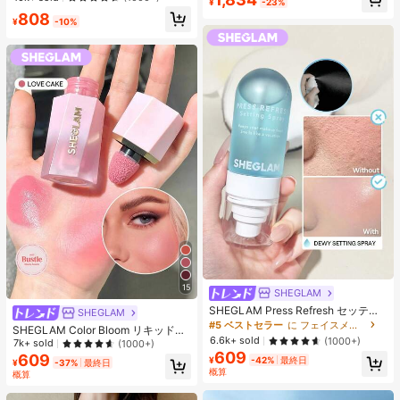
¥
-23%
エストバンド付き フィットネス & ジ
デザイン 細見え フェミニン デート
808
ョギング用 ブラック、アスレジャー
お出かけ
¥
-10%
15
SHEGLAM
SHEGLAM Press Refresh セッティ
SHEGLAM
ングスプレー 女性と女の子のための
#5 ベストセラー
に フェイスメイク
SHEGLAM Color Bloom リキッドチ
ブランドビューティーコスメメイク
6.6k+ sold
(1000+)
ークマット仕上げ-Love Cake チー
7k+ sold
(1000+)
アップ
ク 女性と女の子のためのブランドビ
609
609
¥
-42%
最終日
¥
-37%
最終日
ューティーコスメメイクアップ
概算
概算