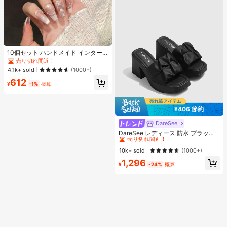
10個セット ハンドメイド インター
ネットセレブリティ優しいラインス
売り切れ間近！
トーンラティスフレンチフォークフ
4.1k+ sold
(1000+)
ァックスパールピンクキャットアイ
612
ボウ偽ネイル プレスオンネイル ネイ
¥
-1%
概算
ルサプライ ハンドメイドプレスオン
ネイル
¥406 節約
DareSee
#1 ベストセラー
プレーン 女性用ヒールサンダル
売り切れ間近！
DareSee レディース 防水 プラット
フォーム 厚底サンダル オープントゥ
#1 ベストセラー
#1 ベストセラー
プレーン 女性用ヒールサンダル
プレーン 女性用ヒールサンダル
スリッポンシューズ 夏新作 チャンキ
売り切れ間近！
売り切れ間近！
10k+ sold
(1000+)
ーハイヒール Y2Kスタイル 通学向け
#1 ベストセラー
プレーン 女性用ヒールサンダル
1,296
¥
-24%
概算
売り切れ間近！