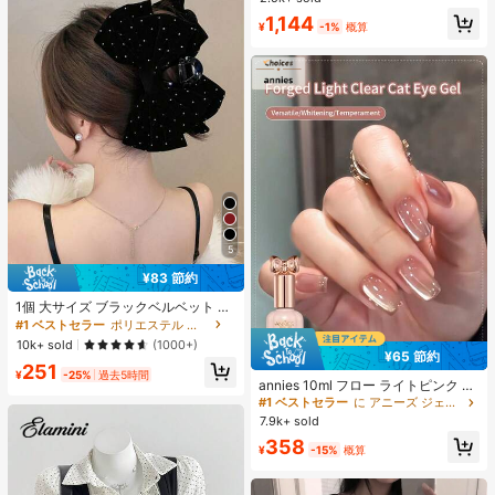
滑り止め、柔らかいソール、ミニマ
#2 ベストセラー
寮 女性用スリッパ
1,144
ルデザイン、ビーチ、休暇、家庭で
¥
-1%
概算
売り切れ間近！
の自由時間、デイリー着用に適し、
オールシーズン、スリップオン、無
地、プリントなし
5
¥83 節約
#1 ベストセラー
ポリエステル 髪の爪
売り切れ間近！
1個 大サイズ ブラックベルベット リ
ボン ヘアクリップ クリスタルライン
#1 ベストセラー
#1 ベストセラー
ポリエステル 髪の爪
ポリエステル 髪の爪
ストーン装飾付き、エレガントな二
売り切れ間近！
売り切れ間近！
10k+ sold
(1000+)
重レイヤー フロック加工リボン レデ
¥65 節約
#1 ベストセラー
に アニーズ ジェルネイルポリッシュ
#1 ベストセラー
ポリエステル 髪の爪
251
ィース用
¥
-25%
過去5時間
売り切れ間近！
売り切れ間近！
annies 10ml フロー ライトピンク キ
ャットアイ ジェルネイルポリッシュ
#1 ベストセラー
#1 ベストセラー
に アニーズ ジェルネイルポリッシュ
に アニーズ ジェルネイルポリッシュ
ウルトラシャイン UVジェル ミラー
7.9k+ sold
売り切れ間近！
売り切れ間近！
グラス キャットマグネットジェル ワ
#1 ベストセラー
に アニーズ ジェルネイルポリッシュ
358
ニス ネイルサプライ
¥
-15%
概算
売り切れ間近！