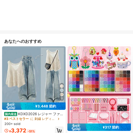
あなたへのおすすめ
11
¥3,448 節約
KDXD2026 レジャー ファッ
国内発送
ション ロングサイズ 夏服 女性 ワイ
#3 ベストセラー
に 刺繍 レディースコーデ
ルドスタイル ボア付きトップス ワイ
200+ sold
ルドスタイル ロングスカート 3点セ
¥317 節約
#1 ベストセラー
に ジュエリー製作セット
3,372
ット UVカット 軽量 通気性 袖付き
¥
-51%