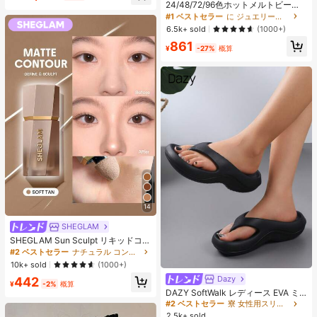
売り切れ間近！
ヒップカバー効果 通気性抜群 サイズ
24/48/72/96色ホットメルトビーズ
豊富
クリエイティブクラフトセット、ス
#1 ベストセラー
#1 ベストセラー
に ジュエリー製作セット
に ジュエリー製作セット
クエアペグボード、多層収納ボック
売り切れ間近！
売り切れ間近！
6.5k+ sold
(1000+)
ス、アイロンペーパー、カラフルな
#1 ベストセラー
に ジュエリー製作セット
861
キーチェーン、装飾アクセサリー、
¥
-27%
概算
売り切れ間近！
ハンギングロープ付き、DIY愛好家
がDIYパズル、バレンタインデーギ
フト、誕生日ギフトを手作りできま
す。
14
SHEGLAM
SHEGLAM Sun Sculpt リキッドコン
ター-Soft Tan ノーズシャドウ シェ
#2 ベストセラー
ナチュラル コントゥア＆ブロンザー
ーディング 女性と女の子のためのブ
10k+ sold
(1000+)
ランドビューティーコスメメイクア
Dazy
#2 ベストセラー
寮 女性用スリッパ
442
ップ
¥
-2%
概算
売り切れ間近！
DAZY SoftWalk レディース EVA ミ
ッドヒールプラットフォームビーチ
#2 ベストセラー
#2 ベストセラー
寮 女性用スリッパ
寮 女性用スリッパ
サンダル - 超軽量、通気性、快適、
2.5k+ sold
売り切れ間近！
売り切れ間近！