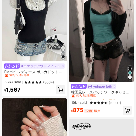
#コケッテアウトフィット
#2 ベストセラー
夜遊び 女性用ブラウス
売り切れ間近！
Elamini レディース ポルカドット パ
ッチワーク レーストリム 配色 ウエ
#2 ベストセラー
#2 ベストセラー
夜遊び 女性用ブラウス
夜遊び 女性用ブラウス
スト ショートスリーブ トップス 夏
売り切れ間近！
売り切れ間近！
6.7k+ sold
(500+)
用
yohuperloth
#1 ベストセラー
に 緑色 万能デイリートップス
#2 ベストセラー
夜遊び 女性用ブラウス
1,567
¥
売り切れ間近！
韓国風レースパッチワークキャミソ
売り切れ間近！
ールタンクトップ、Y2Kエステティ
#1 ベストセラー
#1 ベストセラー
に 緑色 万能デイリートップス
に 緑色 万能デイリートップス
ック、ストリートウェアカジュアル
売り切れ間近！
売り切れ間近！
10k+ sold
(1000+)
サマー
#1 ベストセラー
に 緑色 万能デイリートップス
875
¥
-21%
概算
売り切れ間近！