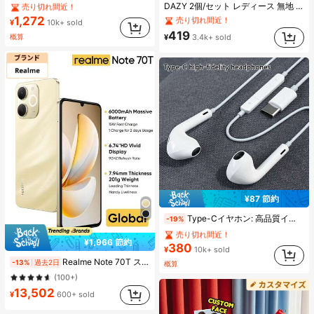
DAZY 2個/セット レディース 無地 光沢 シアサッカー リボン ヘアクリップ、エレガントなファッション クロークリップ、日常使用に適しています(ヘアクロー 13cm-15cm)
#1 ベストセラー
#1 ベストセラー
(1000+)
プレーン 女性用ヒールサンダル
プレーン 女性用ヒールサンダル
売り切れ間近！
1,272
売り切れ間近！
売り切れ間近！
#6 ベストセラー
#6 ベストセラー
ポリエステル 髪の爪
ポリエステル 髪の爪
¥
10k+ sold
#1 ベストセラー
(1000+)
(1000+)
プレーン 女性用ヒールサンダル
売り切れ間近！
売り切れ間近！
419
¥
3.4k+ sold
概算
売り切れ間近！
#6 ベストセラー
ポリエステル 髪の爪
(1000+)
売り切れ間近！
¥87 節約
#1 ベストセラー
に エレクトロニクス
Type-Cイヤホン: 高品質インイヤーヘッドホン、3ボタンインラインコントロール内蔵、音楽再生、通話応答、音量調整が簡単。17/16/15シリーズ、Plus、Pro、Pro Maxモデル対応
-19%
売り切れ間近！
#1 ベストセラー
#1 ベストセラー
に エレクトロニクス
に エレクトロニクス
¥1,966 節約
380
売り切れ間近！
売り切れ間近！
¥
10k+ sold
#3 ベストセラー
に 携帯電話ブランド 携帯電話
#1 ベストセラー
に エレクトロニクス
Realme Note 70T スマートフォン 4GB+64GB/4GB+128GB/4GB+256GB グローバル版 4G LTE、Android 15 アンロック携帯電話、6000mAh大容量バッテリー、50MP AIカメラ、90Hzスクリーン モバイルフォン プラスライト、15W急速充電、8コアチップセット、アダプターなし、ベトナムSIMロック
-13%
過去2日
概算
(100+)
売り切れ間近！
#3 ベストセラー
#3 ベストセラー
に 携帯電話ブランド 携帯電話
に 携帯電話ブランド 携帯電話
(100+)
(100+)
13,502
¥
600+ sold
#3 ベストセラー
に 携帯電話ブランド 携帯電話