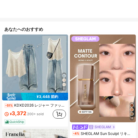
あなたへのおすすめ
11
¥3,448 節約
KDXD2026 レジャー ファッション ロングサイズ 夏服 女性 ワイルドスタイル ボア付きトップス ワイルドスタイル ロングスカート 3点セット UVカット 軽量 通気性 袖付き ヒップカバー効果 通気性抜群 サイズ豊富
-51%
3,372
¥
200+ sold
14
QuickShip
SHEGLAM
#2 ベストセラー
ナチュラル コントゥア＆ブロンザー
SHEGLAM Sun Sculpt リキッドコンター-Soft Tan ノーズシャドウ シェーディング 女性と女の子のためのブランドビューティーコスメメイクアップ
-4%
(1000+)