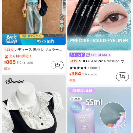
8
¥275 節約
#1 ベストセラー
に ボタン 女性用Tシャツ
レディース 無地 レギュラーショルダー 半袖Tシャツ ラウンドネック スリムフィット 美シルエット 伸縮性 軽量 通気性 快適素材 夏用 万能 オールマッチ トップス
-24%
売り切れ間近！
SHEGLAM
#1 ベストセラー
#1 ベストセラー
に ボタン 女性用Tシャツ
に ボタン 女性用Tシャツ
#1 ベストセラー
アイライナーペンシル アイライナー
SHEGLAM Pro Precision ウォータープルーフリキッドアイライナー-Black 女性と女の子のためのブランドビューティーコスメメイクアップ
865
売り切れ間近！
売り切れ間近！
-12%
¥
5.2k+ sold
(1000+)
#1 ベストセラー
に ボタン 女性用Tシャツ
#1 ベストセラー
#1 ベストセラー
アイライナーペンシル アイライナー
アイライナーペンシル アイライナー
概算
売り切れ間近！
364
(1000+)
(1000+)
¥
10k+ sold
#1 ベストセラー
アイライナーペンシル アイライナー
概算
(1000+)