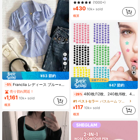
#2 ベストセラー
#2 ベストセラー
ナチュラル コントゥア＆ブロンザー
ナチュラル コントゥア＆ブロンザー
430
(1000+)
(1000+)
¥
10k+ sold
#2 ベストセラー
ナチュラル コントゥア＆ブロンザー
概算
(1000+)
9
¥63 節約
#1 ベストセラー
に ファブリック 柔らかなオフィスブラウス
Franclia レディース ブルー×ホワイト ストライプ ボタン付きシャーリング Vネックシャツ 夏向け エフォートレスシック ブラウス 通学・新学期向け 春カジュアル
-5%
¥47 節約
売り切れ間近！
#1 ベストセラー
#1 ベストセラー
(1000+)
に ファブリック 柔らかなオフィスブラウス
に ファブリック 柔らかなオフィスブラウス
480枚/12枚、240枚/6枚、40枚/1枚、フェイススターシール、ハロウィン装飾シール、クリスマス装飾シール、ペンタグラムシール、カラフルな装飾シール、パーティー・ホリデー写真装飾用、フェイス装飾シール、パーティー装飾シール、ルームデコレーション、バニティ、寝室、旅行、旅行必需品、装飾アクセサリー、経済的で実用的、ストッキングスタッファー、メイクアップツール、手頃な商品、ギフト、ノベルティ、女性向けギフト、クリスマスギフト、エステティック
-29%
1,161
売り切れ間近！
売り切れ間近！
¥
10k+ sold
#1 ベストセラー
バスルーム ツールアクセサリ
#1 ベストセラー
(1000+)
(1000+)
に ファブリック 柔らかなオフィスブラウス
概算
117
¥
10k+ sold
売り切れ間近！
(1000+)
概算