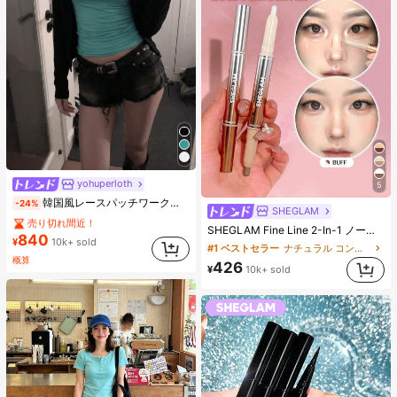
yohuperloth
5
#1 ベストセラー
に 緑色 万能デイリートップス
韓国風レースパッチワークキャミソールタンクトップ、Y2Kエステティック、ストリートウェアカジュアルサマー
-24%
売り切れ間近！
SHEGLAM
#1 ベストセラー
#1 ベストセラー
(1000+)
に 緑色 万能デイリートップス
に 緑色 万能デイリートップス
SHEGLAM Fine Line 2-In-1 ノーズコンター&ハイライトペン-Buff ノーズシャドウ シェーディング 女性と女の子のためのブランドビューティーコスメメイクアップ
840
売り切れ間近！
売り切れ間近！
¥
10k+ sold
#1 ベストセラー
ナチュラル コントゥア＆ブロンザー
#1 ベストセラー
(1000+)
(1000+)
に 緑色 万能デイリートップス
概算
426
¥
10k+ sold
売り切れ間近！
(1000+)