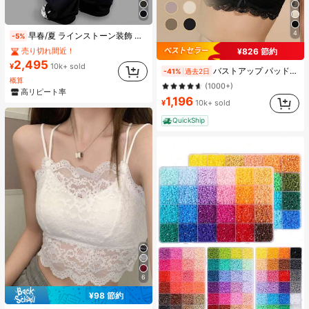
#1 ベストセラー
ワイド脚 レディースパンツ
4
早春/夏 ラインストーン装飾 ルーズフィット リラックス ジャズダンス ワイドレッグ カジュアルパンツ レディース、レトロアメリカンスタイル ブラック、Y2Kエステティック
-5%
売り切れ間近！
¥826 節約
#1 ベストセラー
#1 ベストセラー
(1000+)
ワイド脚 レディースパンツ
ワイド脚 レディースパンツ
#1 ベストセラー
ブラック 女性用ブラジャーとブラレット
2,495
売り切れ間近！
売り切れ間近！
¥
10k+ sold
バストアップ パッド付き レース ブラジャー 調節可能な肩紐 小胸用 Aカップ/Bカップ
-41%
過去2日
(1000+)
#1 ベストセラー
(1000+)
(1000+)
ワイド脚 レディースパンツ
概算
#1 ベストセラー
#1 ベストセラー
ブラック 女性用ブラジャーとブラレット
ブラック 女性用ブラジャーとブラレット
売り切れ間近！
高リピート率
(1000+)
(1000+)
1,196
(1000+)
¥
10k+ sold
#1 ベストセラー
ブラック 女性用ブラジャーとブラレット
QuickShip
(1000+)
6
¥98 節約