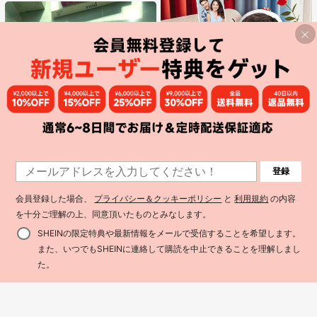
(100+)
#1 ベストセラー
マルチカラー バインダー
¥122 節約
1個 A5 A6 A7 A8 M5 ポータブル透明ルーズリーフバインダー、透明ステッカーブック、シールブック、ステッカーブック、写真収納バッグ、フォトアルバム、貯金プランブック、プランナー、ノート、オフィス文房具、学用品として使用可能
1
-2%
売り切れ間近！
登録
1
カスタム「I Love You」フォトクッション - パーソナライズされた顔プリント ホームデコレーション クッション、ニット生地、ハート柄、カップル用ホームデコレーション | 暖かい秋の砂漠、記念日ギフト
-15%
過去2日
#1 ベストセラー
#1 ベストセラー
(1000+)
マルチカラー バインダー
マルチカラー バインダー
176
売り切れ間近！
売り切れ間近！
(1000+)
¥
10k+ sold
会員登録した場合、
プライバシー＆クッキーポリシー
と
利用規約
の内容
#1 ベストセラー
(1000+)
(1000+)
マルチカラー バインダー
689
¥
5.1k+ sold
概算
を十分ご理解の上、同意頂いたものとみなします。
売り切れ間近！
高リピート率
(1000+)
SHEINの限定特典や最新情報をメールで受信することを希望します。
また、いつでもSHEINに連絡して購読を中止できることを理解しまし
た。