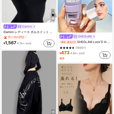
Elamini
#2 ベストセラー
夜遊び 女性用ブラウス
Elamini レディース ポルカドット パッチワーク レーストリム 配色 ウエスト ショートスリーブ トップス 夏用
売り切れ間近！
SHEGLAM
#2 ベストセラー
#2 ベストセラー
(500+)
夜遊び 女性用ブラウス
夜遊び 女性用ブラウス
#1 ベストセラー
スプレー 設定スプレー
売り切れ間近！
売り切れ間近！
SHEGLAM Lock'D In セッティングスプレー 女性と女の子のためのブランドビューティーコスメメイクアップ
1,567
-9%
過去1日
¥
6.5k+ sold
(1000+)
#2 ベストセラー
(500+)
(500+)
夜遊び 女性用ブラウス
#1 ベストセラー
#1 ベストセラー
スプレー 設定スプレー
スプレー 設定スプレー
売り切れ間近！
473
(1000+)
(1000+)
¥
4.6k+ sold
(500+)
#1 ベストセラー
スプレー 設定スプレー
概算
(1000+)