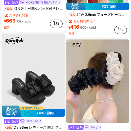
MOREGETS BEAUTY
#1 ベストセラー
モスク 女性用タンクトップ&キャミス
¥23 節約
取り外し可能なパッド付きレースキャミソール、多用途ノースリーブアンダーシャツ、女性向け、新学期、クリスマス、春節、カジュアルホワイトサマー、シック&エレガント
-13%
売り切れ間近！
24色 2.6mm フューズビーズセット、大人向けピクセルアートDIYパズル、フューズビーズハンドメイドピクセルアートDIYパズル 3DパズルDIYアイロンビーズハンドメイドクラフト、誕生日、バレンタインデー、パーティーギフト、リフィルビーズセット
-5%
#1 ベストセラー
#1 ベストセラー
(1000+)
モスク 女性用タンクトップ&キャミス
モスク 女性用タンクトップ&キャミス
663
売り切れ間近！
売り切れ間近！
売り切れ間近！
¥
10k+ sold
#1 ベストセラー
(1000+)
(1000+)
モスク 女性用タンクトップ&キャミス
416
¥
900+ sold
概算
売り切れ間近！
概算
(1000+)
¥430 節約
DareSee
#1 ベストセラー
プレーン 女性用ヒールサンダル
Dazy
DareSee レディース 防水 プラットフォーム 厚底サンダル オープントゥ スリッポンシューズ 夏新作 チャンキーハイヒール Y2Kスタイル 通学向け
-25%
売り切れ間近！
#6 ベストセラー
ポリエステル 髪の爪