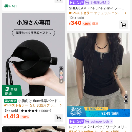
ヒップカバー効果 通気性抜群 サイズ
SHEGLAM
豊富
4-5日
SHEGLAM Fine Line 2-In-1 ノーズ
コンター&ハイライトペン-Buff ノー
#1 ベストセラー
ナチュラル コントゥア＆ブロンザー
ズシャドウ シェーディング 女性と女
10k+ sold
の子のためのブランドビューティー
340
¥
-20%
概算
コスメメイクアップ
4
小胸向け 6cm極厚パッド 盛
国内発送
りブラ ノンワイヤー 谷間メイク シ
#1 ベストセラー
なし 女性用ブラジャーとブラレット
ームレス ボリュームアップ 美胸フィ
5k+ sold
(1000+)
ット ブラジャー
¥249 節約
1,413
¥
-20%
yohuperloth
#3 ベストセラー
に プレーン 無地のカジュアルTシャツ
売り切れ間近！
レディース 2in1 パッチワーク スリ
ムフィット 多用途 カジュアル 半袖T
#3 ベストセラー
#3 ベストセラー
に プレーン 無地のカジュアルTシャツ
に プレーン 無地のカジュアルTシャツ