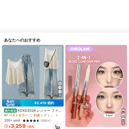
あなたへのおすすめ
11
¥3,419 節約
KDXD2026 レジャー ファッ
国内発送
ション ロングサイズ 夏服 女性 ワイ
#7 ベストセラー
に 刺繍 レディースコーデ
ルドスタイル ボア付きトップス ワイ
200+ sold
(100+)
ルドスタイル ロングスカート 3点セ
5
3,259
ット UVカット 軽量 通気性 袖付き
¥
-51%