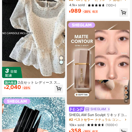
シャツ ブラック 夏用
売り切れ間近！
売り切れ間近！
4.1k+ sold
(100+)
989
#3 ベストセラー
に プレーン 無地のカジュアルTシャツ
¥
-20%
概算
売り切れ間近！
2点セット レディース スイ
国内発送
2,040
ートスタイル 水玉模様 メッシュ フ
¥
-23%
リル パフスリーブ クロップトップ
フレッシュサマー ドールブラウス ト
ップス 半袖 ドット柄 ショート丈 透
14
け感 シースルー ガーリー 大人可愛
い フェミニン 春夏
SHEGLAM
SHEGLAM Sun Sculpt リキッドコン
ター-Soft Tan ノーズシャドウ シェ
#2 ベストセラー
ナチュラル コントゥア＆ブロンザー
ーディング 女性と女の子のためのブ
10k+ sold
(1000+)
ランドビューティーコスメメイクア
358
ップ
¥
-20%
概算