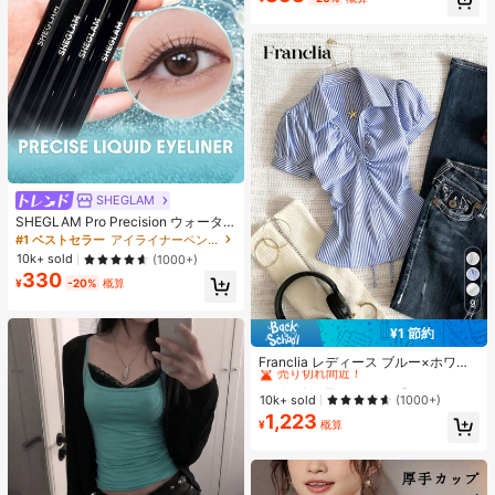
SHEGLAM
SHEGLAM Pro Precision ウォータ
ープルーフリキッドアイライナー-Bl
#1 ベストセラー
アイライナーペンシル アイライナー
ack 女性と女の子のためのブランド
10k+ sold
(1000+)
ビューティーコスメメイクアップ
330
¥
-20%
概算
9
¥1 節約
#1 ベストセラー
に ファブリック 柔らかなオフィスブラウス
売り切れ間近！
Franclia レディース ブルー×ホワイ
ト ストライプ ボタン付きシャーリン
#1 ベストセラー
#1 ベストセラー
に ファブリック 柔らかなオフィスブラウス
に ファブリック 柔らかなオフィスブラウス
グ Vネックシャツ 夏向け エフォート
売り切れ間近！
売り切れ間近！
10k+ sold
(1000+)
レスシック ブラウス 通学・新学期向
1,223
#1 ベストセラー
に ファブリック 柔らかなオフィスブラウス
け 春カジュアル
¥
概算
売り切れ間近！