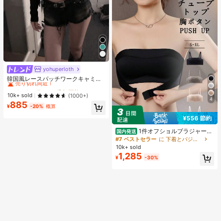
yohuperloth
#1 ベストセラー
に 緑色 万能デイリートップス
売り切れ間近！
韓国風レースパッチワークキャミソ
ールタンクトップ、Y2Kエステティ
#1 ベストセラー
#1 ベストセラー
に 緑色 万能デイリートップス
に 緑色 万能デイリートップス
ック、ストリートウェアカジュアル
売り切れ間近！
売り切れ間近！
10k+ sold
(1000+)
サマー
4
885
#1 ベストセラー
に 緑色 万能デイリートップス
¥
-20%
概算
売り切れ間近！
¥556 節約
1件オフショルブラジャー、
国内発送
小胸用アップチューブトップ、 オフ
#7 ベストセラー
に 下着とパジャマ
ショルインナー 、脇高 谷間メイク下
10k+ sold
着、A/Bカップノンワイヤーぶらジ
1,285
¥
-30%
ャー